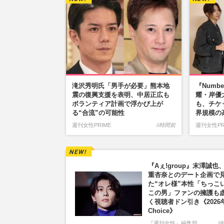
滝沢秀明氏「男手が必要」熊本地
『Numb
震の復興支援を表明、中居正広も
耀・岸優
ボランティア計画で浮かび上が
も、チケ
る“合流”の可能性
界規模の
週刊女性PRIME
6時間前
週刊女性PR
『Aぇ!group』末澤誠也
重杏奈とのデート企画で
た“オレ様”本性「ちっこ
この男」ファンの擁護も
く視聴者ドン引き《2026
Choice》
『週刊女性』編集部
8