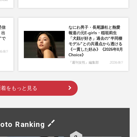
受信
なにわ男子・長尾謙杜と熱愛
」出
報道の元E-girls・稲垣莉生
”で
「犬顔が好き」過去の“半同棲
モデル”との共通点から透ける
《一貫した好み》《2026年8月
6/8/7
Choice》
『週刊女性』編集部
2026/8/7
新着をもっと見る
oto Ranking