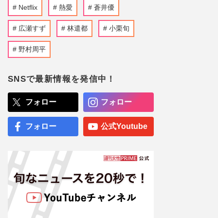
蒼井優主演・TBSドラマ
Netflix
熱愛
蒼井優
『Tシャツが乾くまで』が
激バズリ中「“考察ドラ
マ”とは一線を画している」
広瀬すず
林遣都
小栗旬
散りばめられた伏線よりも
大事な要素
野村周平
ぱーてぃーちゃん・信子、
衝撃のすっぴん姿に《ギャ
ルメイクよりいい》の
SNSで最新情報を発信中！
声…“お嬢様な素顔”とのギ
ャップで好感度爆上がり
フォロー
フォロー
NHK職員への性加害で“出
禁”食らった〈5年前の番組
出演者〉特定が進むも、ネ
フォロー
公式Youtube
ットで「無関係な個人名」
も拡散される“二次被害”
専門医が厳選した「がんに
勝てる10食材」徹底活用マ
ル秘テクニック、1日10点
満点の“早見シート”簡単管
理で手軽にがん予防
【大阪より強引？】横浜
市、’27年花博に合わせ「市