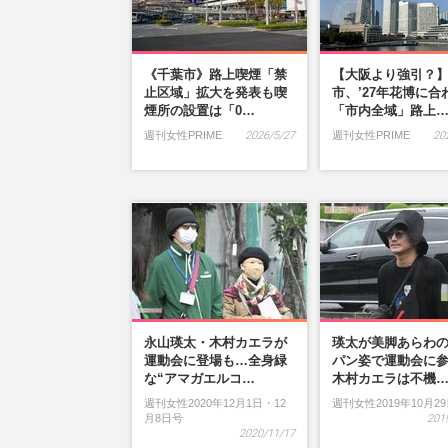
《千葉市》路上喫煙「禁
【大阪より強引？
止区域」拡大を発表も喫
市、’27年花博に合
煙所の設置は「0…
「市内全域」路上
週刊女性PRIME
2026/5/27
週刊女性PRIME
20
永山瑛太・木村カエラが
瑛太が美脚あらわ
運動会に登場も…全身緑
パン姿で運動会に
な“アマガエルコ…
木村カエラは不機
週刊女性2020年12月1日・12
週刊女性2019年10月2
月8日号
201
2020/11/17