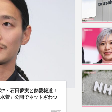
女”・石田夢実と熱愛報道！
角水着」公開でネットざわつ
2026/8/6