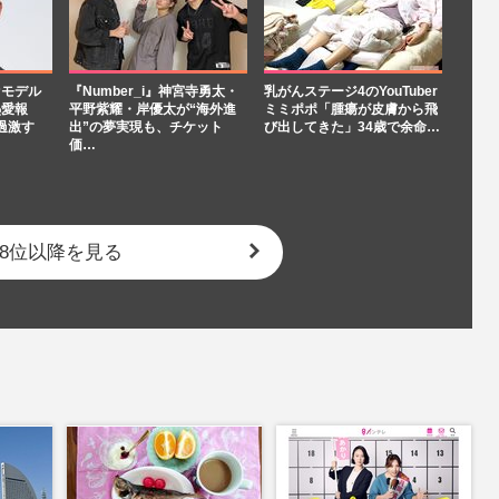
“モデル
『Number_i』神宮寺勇太・
乳がんステージ4のYouTuber
熱愛報
平野紫耀・岸優太が“海外進
ミミポポ「腫瘍が皮膚から飛
過激す
出”の夢実現も、チケット
び出してきた」34歳で余命…
価…
8位以降を見る