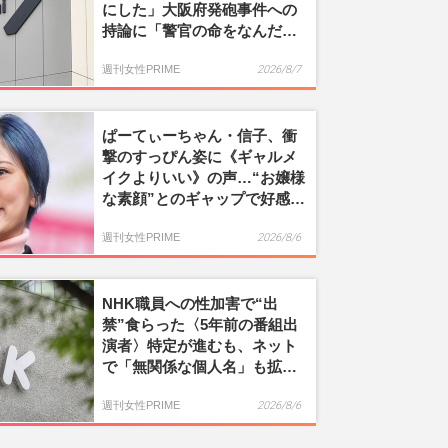
にした」大阪府発砲事件への
持論に「警官の命をなんだ
と…」批判殺到
週刊女性PRIME
2026/8/7
ぱーてぃーちゃん・信子、衝
撃のすっぴん姿に《ギャルメ
イクよりいい》の声…“お嬢様
な素顔”とのギャップで好感度
爆上がり
週刊女性PRIME
2026/8/6
NHK職員への性加害で“出
禁”食らった〈5年前の番組出
演者〉特定が進むも、ネット
で「無関係な個人名」も拡散
される“二次被害”
週刊女性PRIME
2026/8/6