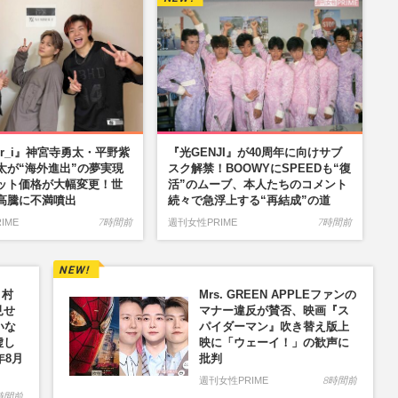
er_i』神宮寺勇太・平野紫
『光GENJI』が40周年に向けサブ
太が“海外進出”の夢実現
スク解禁！BOOWYにSPEEDも“復
ット価格が大幅変更！世
活”のムーブ、本人たちのコメント
高騰に不満噴出
続々で急浮上する“再結成”の道
IME
7時間前
週刊女性PRIME
7時間前
、村
Mrs. GREEN APPLEファンの
見せ
マナー違反が賛否、映画『ス
いな
パイダーマン』吹き替え版上
虚し
映に「ウェーイ！」の歓声に
年8月
批判
週刊女性PRIME
8時間前
時間前