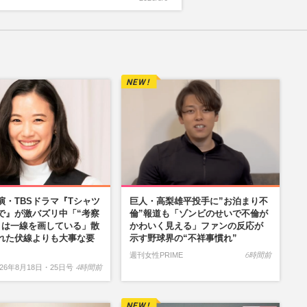
演・TBSドラマ『Tシャツ
巨人・高梨雄平投手に”お泊まり不
で』が激バズリ中「“考察
倫”報道も「ゾンビのせいで不倫が
とは一線を画している」散
かわいく見える」ファンの反応が
れた伏線よりも大事な要
示す野球界の“不祥事慣れ”
週刊女性PRIME
6時間前
26年8月18日・25日号
4時間前