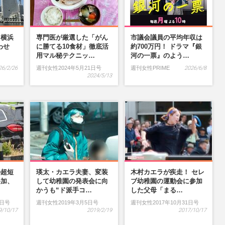
】横浜
専門医が厳選した「がん
市議会議員の平均年収は
わせ
に勝てる10食材」徹底活
約700万円！ ドラマ『銀
…
用マル秘テクニッ…
河の一票』のよう…
26/2/26
週刊女性2024年5月21日号
週刊女性PRIME
2026/6/8
2024/5/13
の超短
瑛太・カエラ夫妻、変装
木村カエラが疾走！ セレ
参加、
して幼稚園の発表会に向
ブ幼稚園の運動会に参加
…
かうも“ド派手コ…
した父母「まる…
9日号
週刊女性2019年3月5日号
週刊女性2017年10月31日号
9/10/17
2019/2/19
2017/10/17