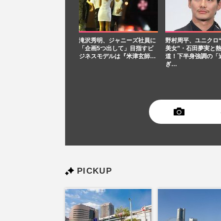
滝沢秀明、ジャニーズ社員に
野村周平、ユニクロ
「企画5つ出して」目指すビ
美女”・石田夢実と
ジネスモデルは『米津玄師…
道！下半身強調の「
ぎ…
PICKUP