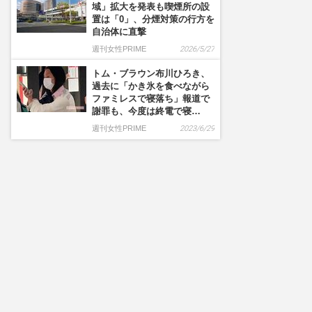
域」拡大を発表も喫煙所の設
置は「0」、分煙対策の行方を
自治体に直撃
週刊女性PRIME
2026/5/27
トム・ブラウン布川ひろき、
過去に「かき氷を食べながら
ファミレスで寝落ち」報道で
謝罪も、今度は終電で寝…
週刊女性PRIME
2023/6/29