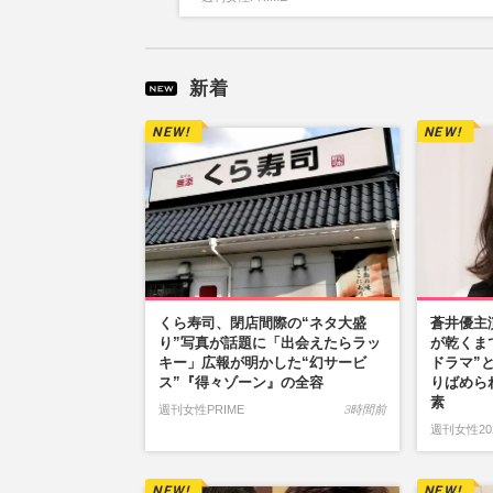
新着
くら寿司、閉店間際の“ネタ大盛
蒼井優主
り”写真が話題に「出会えたらラッ
が乾くま
キー」広報が明かした“幻サービ
ドラマ”
ス”『得々ゾーン』の全容
りばめら
素
週刊女性PRIME
3時間前
週刊女性20