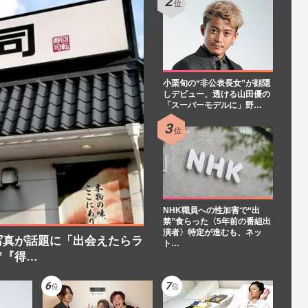
小栗旬の“非公表長女”が顔隠
しデビュー、透ける山田優の
「スーパーモデルに」野…
NHK職員への性加害で“出
禁”食らった〈5年前の番組出
演者〉特定が進むも、ネッ
写真が話題に「出会えたらラ
ト…
”『得…