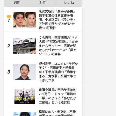
週間
月間
いいね
滝沢秀明氏「男手が必要」
熊本地震の復興支援を表
明、中居正広もボランティ
ア計画で浮かび上がる“合
流”の可能性
くら寿司、閉店間際の“ネタ
大盛り”写真が話題に「出会
えたらラッキー」広報が明
かした“幻サービス”『得々
ゾーン』の全容
野村周平、ユニクロ“モデル
美女”・石田夢実と熱愛報
道！下半身強調の「過激す
ぎる三角水着」公開でネッ
トざわつき
市議会議員の平均年収は約
700万円！ ドラマ『銀河の
一票』のように「あなたが
立候補」という選択肢
横浜DeNA・東克樹、不倫