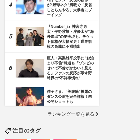
相手セクシー女優の新作
が“野球ネタ”満載で「反省
しとらんやろ」大暴走にブ
ーイング
『Number_i』神宮寺勇
太・平野紫耀・岸優太が“海
外進出”の夢実現も、チケッ
ト価格が大幅変更！世界規
模の高騰に不満噴出
巨人・高梨雄平投手に”お泊
まり不倫”報道も「ゾンビの
せいで不倫がかわいく見え
る」ファンの反応が示す野
球界の“不祥事慣れ”
佳子さま、“美腹筋”披露の
ダンス公演を完全詳報！未
公開ショットも
ランキング一覧を見る
《千葉市》路上喫煙「禁止
区域」拡大を発表も喫煙所
の設置は「0」、分煙対策
注目のタグ
の行方を自治体に直撃