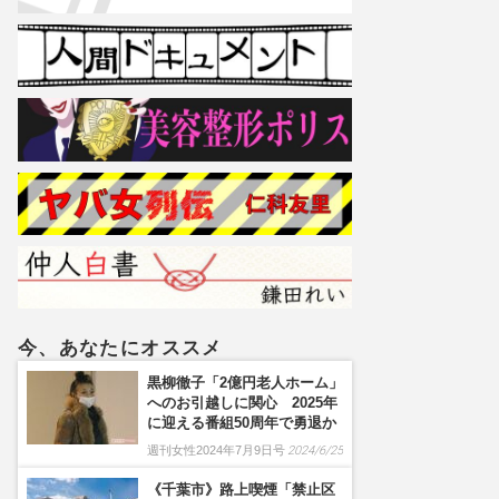
内全域」路上喫煙禁止方針
も、喫煙所整備は“ノープラ
ン”の現状
小栗旬の“非公表長女”が顔
隠しデビュー、透ける山田
優の「スーパーモデルに」
野望
今、あなたにオススメ
黒柳徹子「2億円老人ホーム」
へのお引越しに関心 2025年
に迎える番組50周年で勇退か
週刊女性2024年7月9日号
2024/6/25
《千葉市》路上喫煙「禁止区