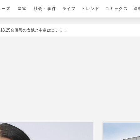
ニーズ
皇室
社会・事件
ライフ
トレンド
コミックス
連
18,25合併号の表紙と中身はコチラ！