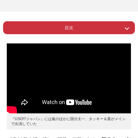
目次
ー 以前からスタッフへの厳しさは有名
Page 1
だった
『USO!?ジャパン』には嵐のほかに国分太一、タッキー＆翼がメイン
で出演していた