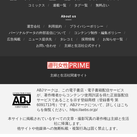
コミックス
連載一覧
タグ一覧
無料占い
About us
運営会社
利用規約
プライバシーポリシー
パーソナルデータの外部送信について
コンテンツ制作・編集ポリシー
広告掲載
ニュース提供先
タレコミ
採用情報
お知らせ一覧
お問い合わせ
主婦と生活社公式サイト
主婦と生活社関連サイト
ABJマークは、この電子書店・電子書籍配信サービス
が、著作権者からコンテンツ使用許諾を得た正規版配信
サービスであることを示す登録商標（登録番号 第
6091713号）です。ABJマークについて、詳しくはこち
らを御覧ください。
https://aebs.or.jp/
本サイトに掲載されているすべての⽂章・撮影写真の著作権は主婦と⽣活
社に帰属します。
他サイトや他媒体への無断転載・複製⾏為は固く禁⽌します。