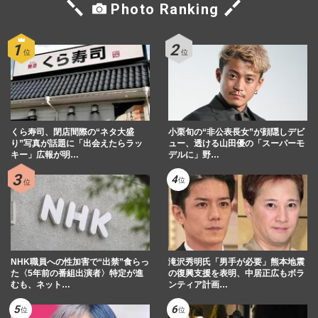
Photo Ranking
くら寿司、閉店間際の“ネタ大盛
小栗旬の“非公表長女”が顔隠しデビ
り”写真が話題に「出会えたらラッ
ュー、透ける山田優の「スーパーモ
キー」広報が明…
デルに」野…
NHK職員への性加害で“出禁”食らっ
滝沢秀明氏「男手が必要」熊本地震
た〈5年前の番組出演者〉特定が進
の復興支援を表明、中居正広もボラ
むも、ネット…
ンティア計画…