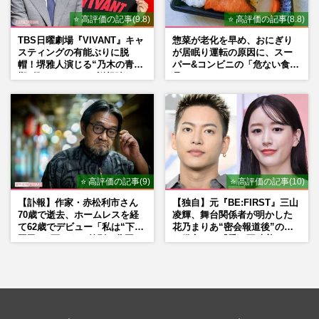
⭐ 高評価の記事(9.8)
⭐ 高評価の記事(8.8)
TBS日曜劇場『VIVANT』キャ
惣菜が老化を早め、おにぎり
スティングの有能ぶりに脱
が居眠り運転の原因に、スー
帽！堺雅人演じる“乃木の青年
パー&コンビニの「危ない食
期”役は、そっくり説根強い
品」
Mr.Children桜井和寿のバンド
マン長男・櫻井海音だった
⭐ 高評価の記事(9)
⭐ 高評価の記事(10)
【訃報】作家・赤松利市さん
【独自】元『BE:FIRST』三山
70歳で逝去、ホームレスを経
凌輝、舞台関係者が明かした
て62歳でデビュー「私は“下級
花乃まりあ“密会報道後”の呆
国民”。死ぬまで差別と貧困を
れ発言と、『愛の不時着』の
書き続けます」壮絶人生
劇場が答えた共演舞台の行方