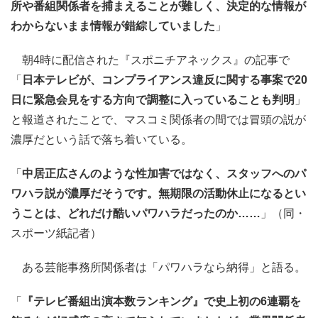
所や番組関係者を捕まえることが難しく、決定的な情報が
わからないまま情報が錯綜していました
」
朝4時に配信された『スポニチアネックス』の記事で
「
日本テレビが、コンプライアンス違反に関する事案で20
日に緊急会見をする方向で調整に入っていることも判明
」
と報道されたことで、マスコミ関係者の間では冒頭の説が
濃厚だという話で落ち着いている。
「
中居正広さんのような性加害ではなく、スタッフへのパ
ワハラ説が濃厚だそうです。無期限の活動休止になるとい
うことは、どれだけ酷いパワハラだったのか……
」（同・
スポーツ紙記者）
ある芸能事務所関係者は「パワハラなら納得」と語る。
「
『テレビ番組出演本数ランキング』で史上初の6連覇を