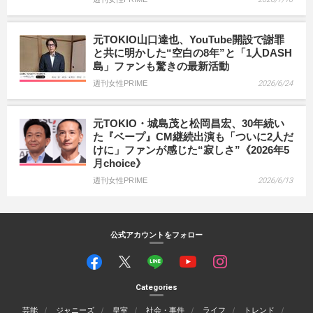
元TOKIO山口達也、YouTube開設で謝罪
と共に明かした“空白の8年”と「1人DASH
島」ファンも驚きの最新活動
週刊女性PRIME
2026/6/24
元TOKIO・城島茂と松岡昌宏、30年続い
た『ベープ』CM継続出演も「ついに2人だ
けに」ファンが感じた“寂しさ”《2026年5
月choice》
週刊女性PRIME
2026/6/13
公式アカウントをフォロー
Categories
芸能
ジャニーズ
皇室
社会・事件
ライフ
トレンド