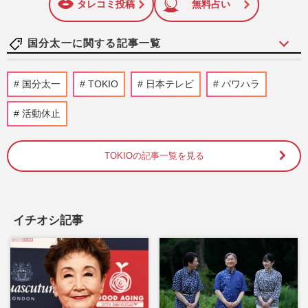
しています！
タレコミ投稿
無料占い
国分太一に関する記事一覧
NHK職員への性加害で“出禁”食らった〈5
国分太一
TOKIO
日本テレビ
パワハラ
年前の番組出演者〉特定が進むも、ネット
で「無関係な個人名」も拡…
活動休止
週刊女性PRIME
2026/8/6
TOKIOの記事一覧を見る
【ザ！鉄腕！DASH!!】日テレが松岡昌宏
に謝罪！ 番組終了危機に上層部が焦った
真相《2026年8月Choice》
『週刊女性』編集部
2026/8/4
イチオシ記事
元TOKIO・城島茂と松岡昌宏、30年続い
た『ベープ』CM継続出演も「ついに2人だ
けに」ファンが感じた“寂しさ…
『週刊女性』編集部
2026/8/3