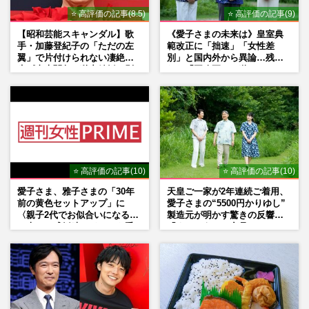
⭐ 高評価の記事(8.5)
⭐ 高評価の記事(9)
元TOKIO・城島茂と松岡昌宏、30年続い
た『ベープ』CM継続出演も「ついに2人だ
【昭和芸能スキャンダル】歌
《愛子さまの未来は》皇室典
けに」ファンが感じた“寂しさ…
手・加藤登紀子の「ただの左
範改正に「拙速」「女性差
翼」で片付けられない凄絶半
別」と国内外から異論…残さ
週刊女性PRIME
2026/6/13
生《東大闘争、獄中結婚、別
れた「再改正」の道
荘で内ゲバ事件》
元TOKIO・城島茂と松岡昌宏、30年続い
た『ベープ』CM継続出演も「ついに2人だ
けに」ファンが感じた“寂しさ…
週刊女性PRIME
2026/5/20
⭐ 高評価の記事(10)
⭐ 高評価の記事(10)
愛子さま、雅子さまの「30年
天皇ご一家が2年連続ご着用、
前の黄色セットアップ」に
愛子さまの“5500円かりゆし”
〈親子2代でお似合いになる〉
製造元が明かす驚きの反響
の声、ご成婚時のドレスも手
「まさかうちの商品とは…」
がけた森英恵さんとの絆