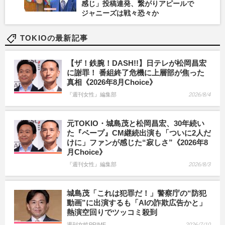
感じ」投稿連発、繋がりアピールで
ジャニーズは戦々恐々か
TOKIOの最新記事
【ザ！鉄腕！DASH!!】日テレが松岡昌宏
に謝罪！ 番組終了危機に上層部が焦った
真相《2026年8月Choice》
『週刊女性』編集部
2026/8/4
元TOKIO・城島茂と松岡昌宏、30年続い
た『ベープ』CM継続出演も「ついに2人だ
けに」ファンが感じた“寂しさ”《2026年8
月Choice》
『週刊女性』編集部
2026/8/3
城島茂「これは犯罪だ！」警察庁の“防犯
動画”に出演するも「AIの詐欺広告かと」
熱演空回りでツッコミ殺到
週刊女性PRIME
2026/7/10