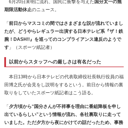
6月20日未明に流れ、国民に衝撃を与えた
国分太一の無
期限活動休止
のニュース。
「
前日からマスコミの間ではさまざまな説が流れていまし
たが、どうやらレギュラー出演する日本テレビ系『ザ！鉄
腕！DASH!!』を巡ってのコンプライアンス違反のようで
す
」（スポーツ紙記者）
以前からスタッフへの厳しさは有名だった
本日13時から日本テレビの代表取締役社長執行役員の福
田博之氏が会見をし説明をするという。前日から情報の裏
取りをしていたスポーツ紙記者はこう語る。
「
夕方頃から“国分さんが不祥事を理由に番組降板を申し
出ているらしい”という情報が流れ、各社裏取りに走って
いました。ただ夕方から夜にかけての話だったため、事務