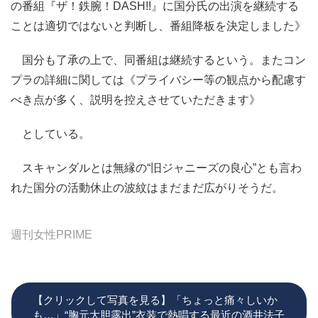
の番組『ザ！鉄腕！DASH!!』に国分氏の出演を継続する
ことは適切ではないと判断し、番組降板を決定しました》
国分も了承の上で、同番組は継続するという。またコン
プラの詳細に関しては《プライバシー等の観点から配慮す
べき点が多く、説明を控えさせていただきます》
としている。
スキャンダルとは無縁の“旧ジャニーズの良心”とも言わ
れた国分の活動休止の波紋はまだまだ広がりそうだ。
週刊女性PRIME
【クリックして写真を見る】「ちょっと痛々しいか
も…」“胸元大胆露出”衣装で熱唱する最近の酒井法子