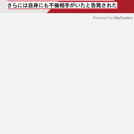
Powered by 
GliaStudios
M
u
t
e