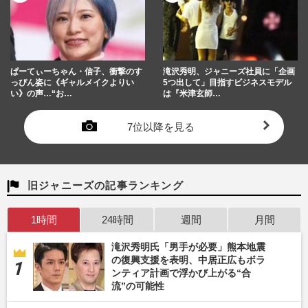
ぱーてぃーちゃん・信子、衝撃のす
滝沢秀明、ジャニーズ社員に「企画
っぴん姿に《ギャルメイクよりい
5つ出して」目指すビジネスモデル
い》の声…“お…
は『米津玄師…
7位以降を見る
旧ジャニーズの記事ランキング
1時間
24時間
週間
月間
滝沢秀明氏「男手が必要」熊本地震
の復興支援を表明、中居正広もボラ
ンティア計画で浮かび上がる“合
流”の可能性