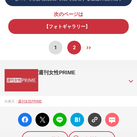
次のページは
【フォトギャラリー】
1
2
週刊女性PRIME
『週刊女性PRIME（シュージョプライム）』は、2015年（平
出典元：
週刊女性PRIME
成27年）1月に開設された主婦と生活社が運営する日本のニュ
ースサイトです。『週刊女性PRIME』編集者が担当する連載
facebo
X ポス
LINE
はてな
コメン
陣の執筆記事を配信するほか、女性週刊誌『週刊女性』の誌
ok い
ト
ブック
ト
面に掲載された記事から、インターネット利用者層にとって
いね
マーク
特に関心の高い題材の記事を、WEB向けにリライトして配信
に追加