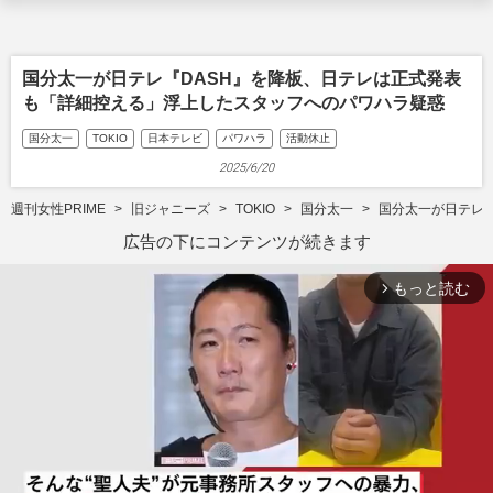
国分太一が日テレ『DASH』を降板、日テレは正式発表
も「詳細控える」浮上したスタッフへのパワハラ疑惑
国分太一
TOKIO
日本テレビ
パワハラ
活動休止
2025/6/20
週刊女性PRIME
旧ジャニーズ
TOKIO
国分太一
国分太一が日テレ
広告の下にコンテンツが続きます
もっと読む
arrow_forward_ios