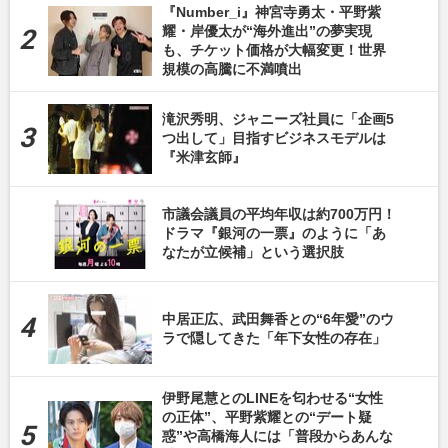
『Number_i』神宮寺勇太・平野紫
耀・岸優太が“海外進出”の夢実現
も、チケット価格が大幅変更！世界
規模の高騰に不満噴出
滝沢秀明、ジャニーズ社員に「企画5
つ出して」目指すビジネスモデルは
『米津玄師』
市議会議員の平均年収は約700万円！
ドラマ『銀河の一票』のように「あ
なたが立候補」という選択肢
中居正広、武田舞香との“6年愛”のウ
ラで隠してきた「年下女性の存在」
伊野尾慧とのLINEを匂わせる“女性
の正体”、平野紫耀との“デート疑
惑”や高橋海人には「普段からあんな