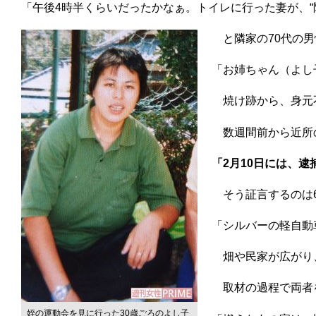
「午後4時半くらいだったかなぁ。トイレに行った妻が、“
と隣家の70代の男
「お姉ちゃん（よし
焼け跡から、身元不
数週間前から近所の
「2月10日には、
そう証言するのは6
「シルバーの軽自動
畑や民家が広がり、
取材の過程で両者を
姪の運動会を見に行った30歳ごろのよし子