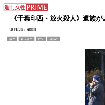
《千葉印西・放火殺人》遺族が
『週刊女性』編集部
事件
殺人事件
放火
容疑者