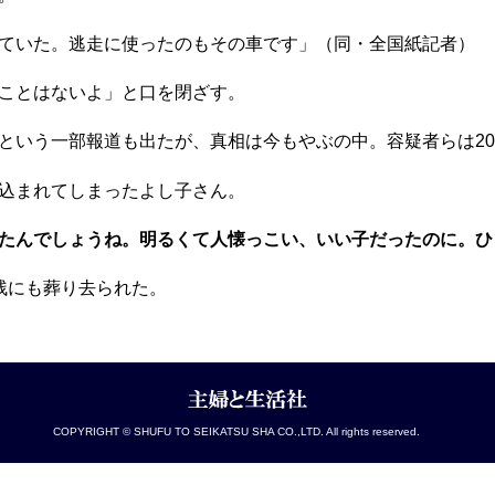
ていた。逃走に使ったのもその車です」（同・全国紙記者）
ことはないよ」と口を閉ざす。
という一部報道も出たが、真相は今もやぶの中。容疑者らは2
込まれてしまったよし子さん。
たんでしょうね。明るくて人懐っこい、いい子だったのに。ひ
残にも葬り去られた。
COPYRIGHT © SHUFU TO SEIKATSU SHA CO.,LTD. All rights reserved.