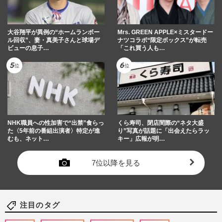
大谷翔平が異例の“ホームランボー
Mrs. GREEN APPLE×ミスタードー
ル回収”、妻・真美子さんと球場デ
ナツコラボ“限定ボックス”が転売
ビューの息子…
「これ買う人も…
NHK職員への性加害で“出禁”食らっ
くら寿司、閉店間際の“ネタ大盛
た〈5年前の番組出演者〉特定が進
り”写真が話題に「出会えたらラッ
むも、ネット…
キー」広報が明…
7位以降を見る
注目のタグ