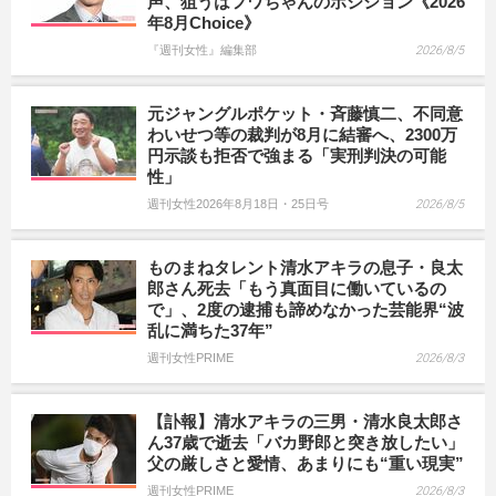
声、狙うはフワちゃんのポジション《2026
年8月Choice》
『週刊女性』編集部
2026/8/5
元ジャングルポケット・斉藤慎二、不同意
わいせつ等の裁判が8月に結審へ、2300万
円示談も拒否で強まる「実刑判決の可能
性」
週刊女性2026年8月18日・25日号
2026/8/5
ものまねタレント清水アキラの息子・良太
郎さん死去「もう真面目に働いているの
で」、2度の逮捕も諦めなかった芸能界“波
乱に満ちた37年”
週刊女性PRIME
2026/8/3
【訃報】清水アキラの三男・清水良太郎さ
ん37歳で逝去「バカ野郎と突き放したい」
父の厳しさと愛情、あまりにも“重い現実”
週刊女性PRIME
2026/8/3