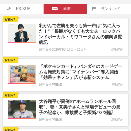
PICKUP
新着
ランキング
乳がんで左胸を失うも第一声は“気に入っ
た！”「根拠がなくても大丈夫」ロックバ
ンドボーカル・ミワユータさんの前向き闘
病記
週刊女性2026年8月18日・25日号
0時間前
『ポケモンカード』バンダイのカードゲー
ムも転売対策に“マイナンバー”導入開始
「効果テキメン」広がる新システム
週刊女性PRIME
1時間前
大谷翔平が異例の“ホームランボール回
収”、妻・真美子さんと球場デビューの息
子の記念か、家族愛と子煩悩パパ秘話
週刊女性PRIME
2時間前