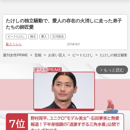
たけしの独立騒動で、愛人の存在の火消しに走った弟子
たちの師匠愛
ビートたけし
独立
愛人
立川談志
薮入うらら
2018/4/2
週刊女性PRIME
芸能
お笑い芸人
ビートたけし
たけしの独立騒動
もっと読む
arrow_forward_ios