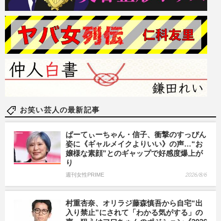
お笑い芸人の最新記事
ぱーてぃーちゃん・信子、衝撃のすっぴん
姿に《ギャルメイクよりいい》の声…“お
嬢様な素顔”とのギャップで好感度爆上が
り
週刊女性PRIME
2026/8/6
村重杏奈、オリラジ藤森慎吾から自宅“出
入り禁止”にされて「わかる気がする」の