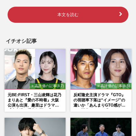
本文を読む
イチオシ記事
⭐ 高評価の記事(8.7)
⭐ 高評価の記事(8.5)
元BE:FIRST・三山凌輝は花乃
反町隆史主演ドラマ『GTO』
まりあと『愛の不時着』大阪
の視聴率下落は“イメージ”の
公演も出演、趣里はドラマ
違いか「あんまりGTO感がな
『大空港』番宣行脚に「メン
い」旧作ファンが求めていた
タル強すぎ」の実情
モノ