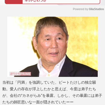
Powered by 
GliaStudios
M
u
t
e
当初は「円満」を強調していた、ビートたけしの独立騒
動。愛人の存在が浮上したかと思えば、今度は弟子たち
が、会社の“カネがらみ”を暴露。しかし、その暴露には弟子
たちの師匠思いな一面が隠されていたーー