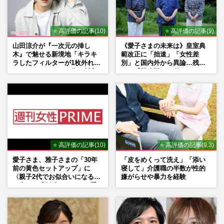
⭐ 高評価の記事(10)
⭐ 高評価の記事(9)
山田涼介が『一次元の挿し
《愛子さまの未来は》皇室典
木』で魅せる新境地「キラキ
範改正に「拙速」「女性差
ラしたフィルターが1枚外れて
別」と国内外から異論…残さ
くれたら」アイドル像を封印
れた「再改正」の道
した覚悟
⭐ 高評価の記事(10)
⭐ 高評価の記事(9.3)
愛子さま、雅子さまの「30年
「皮をめくって洗え」「添い
前の黄色セットアップ」に
寝して」介護職の半数が性的
〈親子2代でお似合いになる〉
嫌がらせや暴力を経験
の声、ご成婚時のドレスも手
がけた森英恵さんとの絆