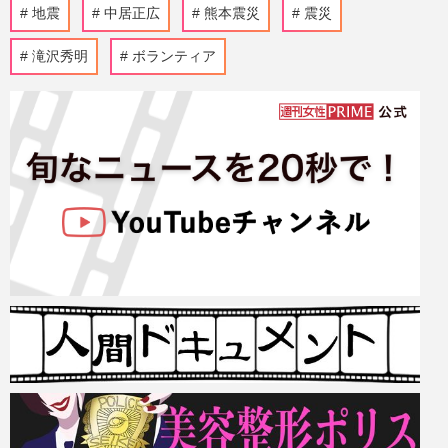
地震
中居正広
熊本震災
震災
滝沢秀明
ボランティア