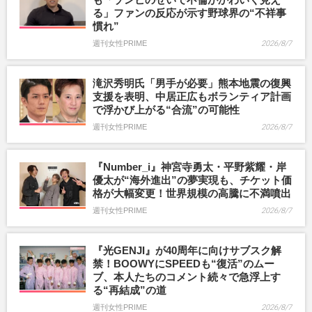
る」ファンの反応が示す野球界の“不祥事
慣れ”
週刊女性PRIME
2026/8/7
滝沢秀明氏「男手が必要」熊本地震の復興
支援を表明、中居正広もボランティア計画
で浮かび上がる“合流”の可能性
週刊女性PRIME
2026/8/7
『Number_i』神宮寺勇太・平野紫耀・岸
優太が“海外進出”の夢実現も、チケット価
格が大幅変更！世界規模の高騰に不満噴出
週刊女性PRIME
2026/8/7
『光GENJI』が40周年に向けサブスク解
禁！BOOWYにSPEEDも“復活”のムー
ブ、本人たちのコメント続々で急浮上す
る“再結成”の道
週刊女性PRIME
2026/8/7