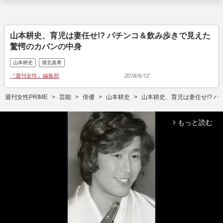
山本耕史、育児は妻任せ!? パチンコ＆飲み歩きで見えた
驚愕のカバンの中身
山本耕史
堀北真希
『週刊女性』編集部
2018/6/12
週刊女性PRIME
芸能
俳優
山本耕史
山本耕史、育児は妻任せ!? 
もっと読む
arrow_forward_ios