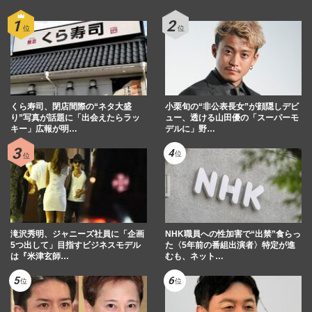
くら寿司、閉店間際の“ネタ大盛
小栗旬の“非公表長女”が顔隠しデビ
り”写真が話題に「出会えたらラッ
ュー、透ける山田優の「スーパーモ
キー」広報が明…
デルに」野…
滝沢秀明、ジャニーズ社員に「企画
NHK職員への性加害で“出禁”食らっ
5つ出して」目指すビジネスモデル
た〈5年前の番組出演者〉特定が進
は『米津玄師…
むも、ネット…