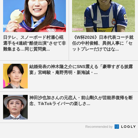
日テレ、スノーボード村瀬心椛
《W杯2026》日本代表コーチ就
選手を4連続“酷使出演”させて非
任の中村俊輔、異例人事に「セ
難集まる…同じ質問責...
ットプレーだけではな...
結婚発表の神木隆之介にSNS震える「豪華すぎる披露
宴」宮崎駿・庵野秀明・新海誠・...
神田沙也加さんの元恋人・前山剛久が芸能界復帰を断
念、TikTokライバーの楽しさ...
Recommended by