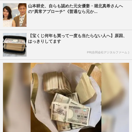
山本耕史、自らも認めた元女優妻・堀北真希さんへ
の“異常アプローチ”《普通なら元か...
【宝くじ何年も買って一度も当たらない人へ】原因、
はっきりしてます
PR(合同会社デジタルファーム )