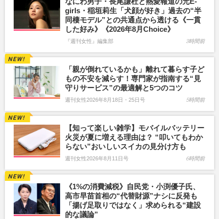
なにわ男子・長尾謙杜と熱愛報道の元E-
girls・稲垣莉生「犬顔が好き」過去の“半
同棲モデル”との共通点から透ける《一貫
した好み》《2026年8月Choice》
『週刊女性』編集部
3時間前
「親が倒れているかも」離れて暮らす子ど
もの不安を減らす！専門家が指南する“見
守りサービス”の最適解と5つのコツ
週刊女性2026年8月18日・25日号
5時間前
【知って楽しい雑学】モバイルバッテリー
火災が夏に増える理由は？ “叩いてもわか
らない”おいしいスイカの見分け方も
週刊女性2026年8月11日号
6時間前
《1%の消費減税》自民党・小渕優子氏、
高市早苗首相の“代替財源”ナシに反発も
「揚げ足取りではなく」求められる“建設
的な議論”