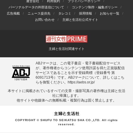
運営会社
利用規約
プライバシーポリシー
パーソナルデータの外部送信について
コンテンツ制作・編集ポリシー
広告掲載
ニュース提供先
タレコミ
採用情報
お知らせ一覧
お問い合わせ
主婦と生活社公式サイト
主婦と生活社関連サイト
ABJマークは、この電子書店・電子書籍配信サービス
が、著作権者からコンテンツ使用許諾を得た正規版配信
サービスであることを示す登録商標（登録番号 第
6091713号）です。ABJマークについて、詳しくはこち
らを御覧ください。
https://aebs.or.jp/
本サイトに掲載されているすべての⽂章・撮影写真の著作権は主婦と⽣活
社に帰属します。
他サイトや他媒体への無断転載・複製⾏為は固く禁⽌します。
COPYRIGHT © SHUFU TO SEIKATSU SHA CO.,LTD. All rights
reserved.