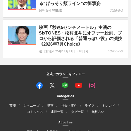
る“げっそり頬ライン”の衝撃姿
週刊女性PRIME
2026/8/2
映画『秒速5センチメートル』主演の
SixTONES・松村北斗にオファー殺到、プ
ロから評価される「普通っぽい役」の演技
《2026年7月Choice》
週刊女性2025年11月11日・18日号
2026/7/30
公式アカウントをフォロー
Categories
芸能
ジャニーズ
皇室
社会・事件
ライフ
トレンド
コミックス
連載一覧
タグ一覧
無料占い
About us