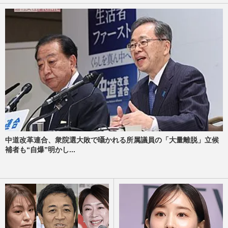
中道改革連合、衆院選大敗で囁かれる所属議員の「大量離脱」立候
補者も“自爆”明かし...