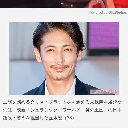
Powered by 
GliaStudios
M
u
t
e
主演を務めるクリス・プラットをも超える大歓声を浴びた
のは、映画『ジュラシック・ワールド 炎の王国』の日本
語吹き替えを担当した玉木宏（38）。