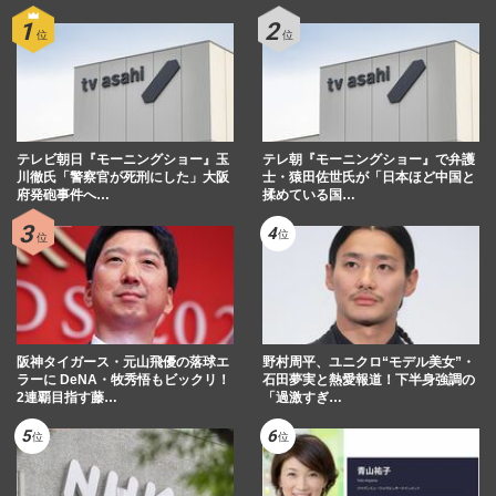
テレビ朝日『モーニングショー』玉
テレ朝『モーニングショー』で弁護
川徹氏「警察官が死刑にした」大阪
士・猿田佐世氏が「日本ほど中国と
府発砲事件へ…
揉めている国…
阪神タイガース・元山飛優の落球エ
野村周平、ユニクロ“モデル美女”・
ラーに DeNA・牧秀悟もビックリ！
石田夢実と熱愛報道！下半身強調の
2連覇目指す藤…
「過激すぎ…