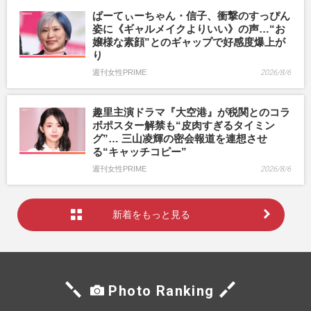
ぱーてぃーちゃん・信子、衝撃のすっぴん
姿に《ギャルメイクよりいい》の声…“お
嬢様な素顔”とのギャップで好感度爆上が
り
週刊女性PRIME
2026/8/6
趣里主演ドラマ『大空港』が税関とのコラ
ボポスター解禁も“皮肉すぎるタイミン
グ”… 三山凌輝の密会報道を連想させ
る“キャッチコピー”
週刊女性PRIME
2026/8/6
新着をもっと見る
Photo Ranking