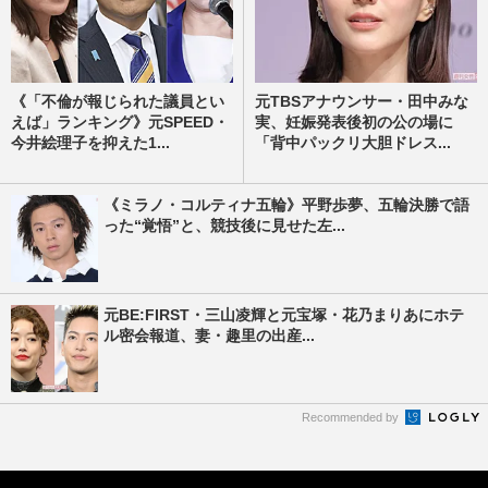
《「不倫が報じられた議員とい
元TBSアナウンサー・田中みな
えば」ランキング》元SPEED・
実、妊娠発表後初の公の場に
今井絵理子を抑えた1...
「背中パックリ大胆ドレス...
《ミラノ・コルティナ五輪》平野歩夢、五輪決勝で語
った“覚悟”と、競技後に見せた左...
元BE:FIRST・三山凌輝と元宝塚・花乃まりあにホテ
ル密会報道、妻・趣里の出産...
Recommended by