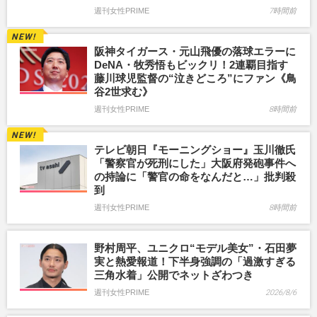
週刊女性PRIME
7時間前
阪神タイガース・元山飛優の落球エラーに
DeNA・牧秀悟もビックリ！2連覇目指す
藤川球児監督の“泣きどころ”にファン《鳥
谷2世求む》
週刊女性PRIME
8時間前
テレビ朝日『モーニングショー』玉川徹氏
「警察官が死刑にした」大阪府発砲事件へ
の持論に「警官の命をなんだと…」批判殺
到
週刊女性PRIME
8時間前
野村周平、ユニクロ“モデル美女”・石田夢
実と熱愛報道！下半身強調の「過激すぎる
三角水着」公開でネットざわつき
週刊女性PRIME
2026/8/6