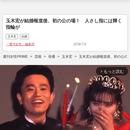
玉木宏が結婚報道後、初の公の場！ 人さし指には輝く
指輪が
玉木宏
結婚
『週刊女性』編集部
2018/7/3
週刊女性PRIME
芸能
俳優
玉木宏
玉木宏が結婚報道後、初の公の
もっと読む
arrow_forward_ios