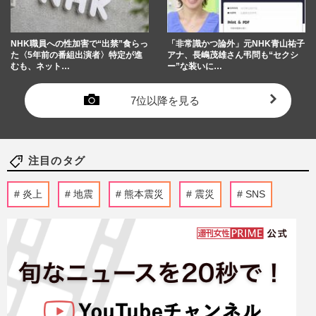
NHK職員への性加害で“出禁”食らっ
「非常識かつ論外」元NHK青山祐子
た〈5年前の番組出演者〉特定が進
アナ、長嶋茂雄さん弔問も“セクシ
むも、ネット…
ー”な装いに…
7位以降を見る
注目のタグ
炎上
地震
熊本震災
震災
SNS