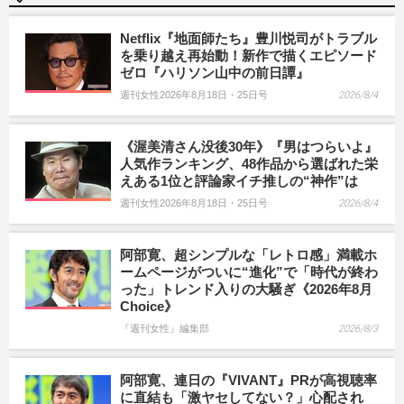
Netflix『地面師たち』豊川悦司がトラブル
を乗り越え再始動！新作で描くエピソード
ゼロ『ハリソン山中の前日譚』
週刊女性2026年8月18日・25日号
2026/8/4
《渥美清さん没後30年》『男はつらいよ』
人気作ランキング、48作品から選ばれた栄
えある1位と評論家イチ推しの“神作”は
週刊女性2026年8月18日・25日号
2026/8/4
阿部寛、超シンプルな「レトロ感」満載ホ
ームページがついに“進化”で「時代が終わ
った」トレンド入りの大騒ぎ《2026年8月
Choice》
『週刊女性』編集部
2026/8/3
阿部寛、連日の『VIVANT』PRが高視聴率
に直結も「激ヤセしてない？」心配され