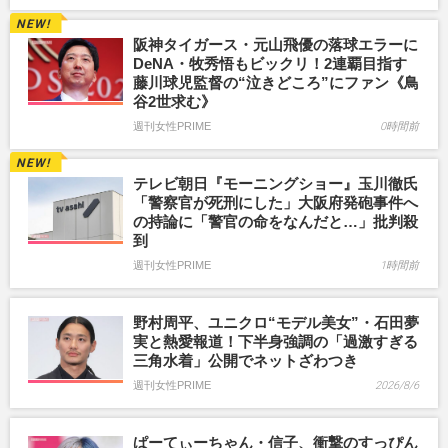
阪神タイガース・元山飛優の落球エラーに
DeNA・牧秀悟もビックリ！2連覇目指す
藤川球児監督の“泣きどころ”にファン《鳥
谷2世求む》
週刊女性PRIME
0時間前
テレビ朝日『モーニングショー』玉川徹氏
「警察官が死刑にした」大阪府発砲事件へ
の持論に「警官の命をなんだと…」批判殺
到
週刊女性PRIME
1時間前
野村周平、ユニクロ“モデル美女”・石田夢
実と熱愛報道！下半身強調の「過激すぎる
三角水着」公開でネットざわつき
週刊女性PRIME
2026/8/6
ぱーてぃーちゃん・信子、衝撃のすっぴん