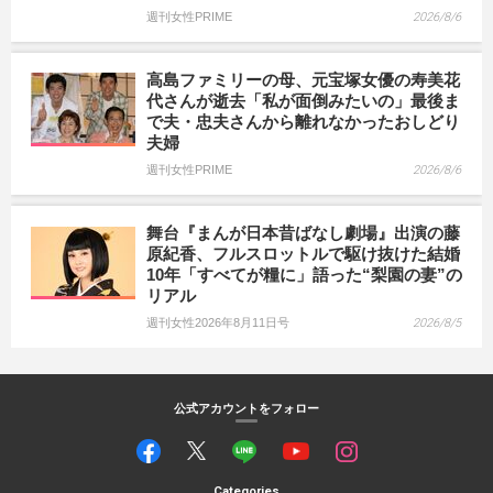
週刊女性PRIME
2026/8/6
高島ファミリーの母、元宝塚女優の寿美花
代さんが逝去「私が面倒みたいの」最後ま
で夫・忠夫さんから離れなかったおしどり
夫婦
週刊女性PRIME
2026/8/6
舞台『まんが日本昔ばなし劇場』出演の藤
原紀香、フルスロットルで駆け抜けた結婚
10年「すべてが糧に」語った“梨園の妻”の
リアル
週刊女性2026年8月11日号
2026/8/5
公式アカウントをフォロー
Categories