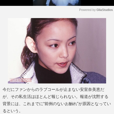
Powered by 
GliaStudios
M
u
t
e
今だにファンからのラブコールが止まない安室奈美恵だ
が、その私生活はほとんど報じられない。報道が沈黙する
背景には、これまでに“前例のないお触れ”が原因となってい
るという。