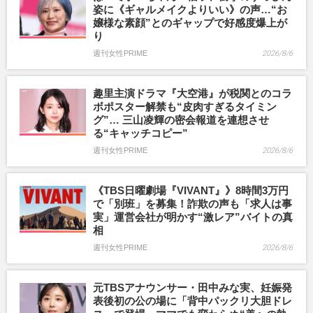
姿に《ギャルメイクよりいい》の声…“お
嬢様な素顔”とのギャップで好感度爆上が
り
週刊女性PRIME
2026/8/6
趣里主演ドラマ『大空港』が税関とのコラ
ボポスター解禁も“皮肉すぎるタイミン
グ”… 三山凌輝の密会報道を連想させ
る“キャッチコピー”
週刊女性PRIME
2026/8/6
《TBS日曜劇場『VIVANT』》8時間3万円
で「別班」を募集！詐欺の声も「求人は事
実」運営会社が明かす“激レア”バイトの真
相
週刊女性PRIME
2026/8/6
元TBSアナウンサー・田中みな実、妊娠発
表後初の公の場に「背中パックリ大胆ドレ