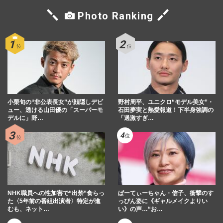
Photo Ranking
小栗旬の“非公表長女”が顔隠しデビ
野村周平、ユニクロ“モデル美女”・
ュー、透ける山田優の「スーパーモ
石田夢実と熱愛報道！下半身強調の
デルに」野…
「過激すぎ…
NHK職員への性加害で“出禁”食らっ
ぱーてぃーちゃん・信子、衝撃のす
た〈5年前の番組出演者〉特定が進
っぴん姿に《ギャルメイクよりい
むも、ネット…
い》の声…“お…