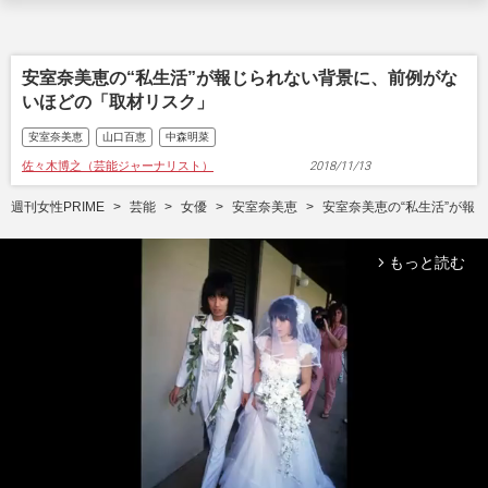
安室奈美恵の“私生活”が報じられない背景に、前例がな
いほどの「取材リスク」
安室奈美恵
山口百恵
中森明菜
佐々木博之（芸能ジャーナリスト）
2018/11/13
週刊女性PRIME
芸能
女優
安室奈美恵
安室奈美恵の“私生活”が報
もっと読む
arrow_forward_ios