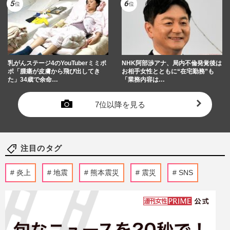
乳がんステージ4のYouTuberミミポ
NHK阿部渉アナ、局内不倫発覚後は
ポ「腫瘍が皮膚から飛び出してき
お相手女性とともに“在宅勤務”も
た」34歳で余命…
「業務内容は…
7位以降を見る
注目のタグ
炎上
地震
熊本震災
震災
SNS