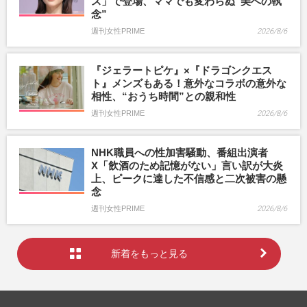
ス」で登場、ママでも変わらぬ“美への執
念”
週刊女性PRIME
2026/8/6
『ジェラートピケ』×『ドラゴンクエス
ト』メンズもある！意外なコラボの意外な
相性、“おうち時間”との親和性
週刊女性PRIME
2026/8/6
NHK職員への性加害騒動、番組出演者
X「飲酒のため記憶がない」言い訳が大炎
上、ピークに達した不信感と二次被害の懸
念
週刊女性PRIME
2026/8/6
新着をもっと見る