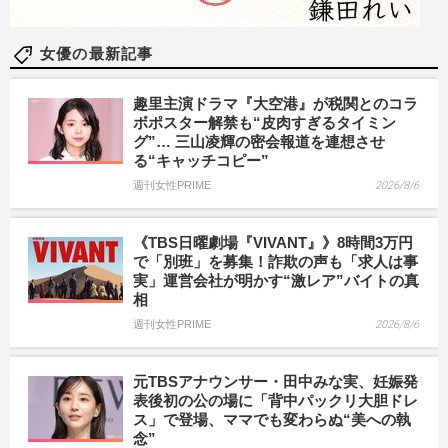
女優の最新記事
趣里主演ドラマ『大空港』が税関とのコラ
ボポスター解禁も“皮肉すぎるタイミン
グ”… 三山凌輝の密会報道を連想させ
る“キャッチコピー”
週刊女性PRIME
2026/8/6
《TBS日曜劇場『VIVANT』》8時間3万円
で「別班」を募集！詐欺の声も「求人は事
実」運営会社が明かす“激レア”バイトの真
相
週刊女性PRIME
2026/8/6
元TBSアナウンサー・田中みな実、妊娠発
表後初の公の場に「背中パックリ大胆ドレ
ス」で登場、ママでも変わらぬ“美への執
念”