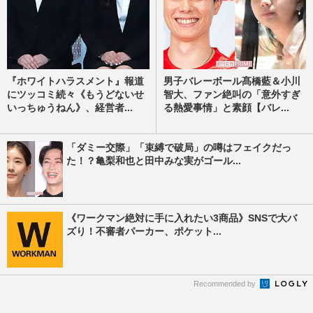
『ホワイトハラスメント』報道
男子バレーボール髙橋藍＆小川
にツッコミ続々《もうどないせ
智大、ファン絶叫の「意外すぎ
いっちゅうねん》、経営者...
る熱愛事情」と素顔【バレ...
「ダミー交際」「束縛で破局」の噂はフェイクだっ
た！？亀梨和也と田中みな実がゴール...
《ワークマン絶対に手に入れたい3商品》SNSで大バ
ズり！不審者パーカー、ポケット...
Recommended by