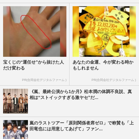
宝くじの“運任せ”から抜けた人
あなたの金運、今が変わる時か
だけ変わる
もしれません
PR(合同会社デジタルファーム )
PR(合同会社デジタルファーム )
《嵐、最終公演から1か月》松本潤の体調不良説、真
相は“ストイックすぎる激ヤセ”だ...
嵐のラストツアー「原則関係者席ゼロ」で称賛も「上
田竜也には用意してあげて」ファン...