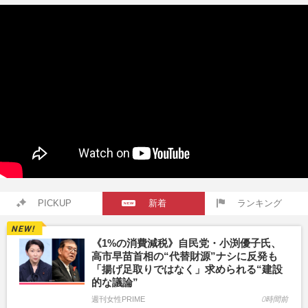
PICKUP
新着
ランキング
《1%の消費減税》自民党・小渕優子氏、
高市早苗首相の“代替財源”ナシに反発も
「揚げ足取りではなく」求められる“建設
的な議論”
週刊女性PRIME
0時間前