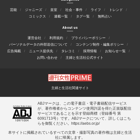
芸能
ジャニーズ
皇室
社会・事件
ライフ
トレンド
コミックス
連載一覧
タグ一覧
無料占い
About us
運営会社
利用規約
プライバシーポリシー
パーソナルデータの外部送信について
コンテンツ制作・編集ポリシー
広告掲載
ニュース提供先
タレコミ
採用情報
お知らせ一覧
お問い合わせ
主婦と生活社公式サイト
主婦と生活社関連サイト
ABJマークは、この電子書店・電子書籍配信サービス
が、著作権者からコンテンツ使用許諾を得た正規版配信
サービスであることを示す登録商標（登録番号 第
6091713号）です。ABJマークについて、詳しくはこち
らを御覧ください。
https://aebs.or.jp/
本サイトに掲載されているすべての⽂章・撮影写真の著作権は主婦と⽣活
社に帰属します。