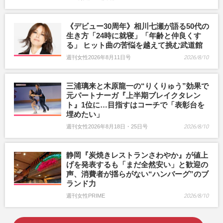
《デビュー30周年》相川七瀬が語る50代の
生き方「24時に就寝」「年齢と仲良くす
る」 ヒット曲の苦悩を越えて挑む武道館
週刊女性2026年8月11日号
2026/8/10
三浦璃来と木原龍一の“りくりゅう”効果で
元パートナーガ『上半期ブレイクタレン
ト』1位に…目指すはコーチで「表彰台を
埋めたい」
週刊女性2026年8月18日・25日号
2026/8/10
静岡『炭焼きレストランさわやか』が値上
げを発表するも「まだ全然安い」と歓迎の
声、消費者が揺らがない“ハンバーグ”のブ
ランド力
週刊女性PRIME
2026/8/10