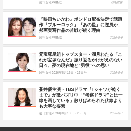
週刊女性PRIME
6時間前
『映画ちいかわ』ボンドロ配布決定で話題
作『ブルーロック』『あの星』に逆風か、
邦画実写作品の苦戦が続く理由
週刊女性PRIME
2026/8/9
元宝塚星組トップスター・湖月わたる「こ
れが宝塚なんだ」振り返るかけがえのない
日々、夢の現在地と“男役”への思い
週刊女性2026年8月18日・25日号
2026/8/8
蒼井優主演・TBSドラマ『Tシャツが乾く
まで』が激バズリ中「“考察ドラマ”とは一
線を画している」散りばめられた伏線より
も大事な要素
週刊女性2026年8月18日・25日号
2026/8/7