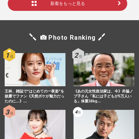
新着をもっと見る
Photo Ranking
王林、雑誌で“はじめての一夜姿”を
《あの元女性政治家は、今》井脇ノ
披露でファン《天然ボケが魅力だっ
ブ子さん「私には子どもが5万人い
たのに…》…
る」体重38kg…