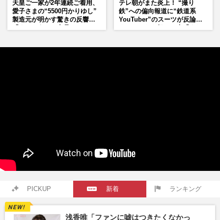
天皇ご一家が2年連続ご着用、
テレ朝がまた炎上！ “撮り
愛子さまの“5500円かりゆし”
鉄”への偏向報道に“鉄道系
製造元が明かす驚きの反響
YouTuber”のスーツが反論
「まさかうちの商品とは…」
ネットからも怒りの声「また
印象操作」「局の仕込みで
は？」
PICKUP
新着
ランキング
浅香唯「ファンに嘘はつきたくなかっ