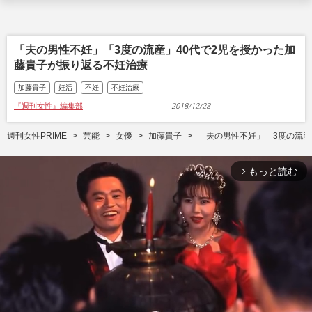
「夫の男性不妊」「3度の流産」40代で2児を授かった加
藤貴子が振り返る不妊治療
加藤貴子
妊活
不妊
不妊治療
『週刊女性』編集部
2018/12/23
週刊女性PRIME
芸能
女優
加藤貴子
「夫の男性不妊」「3度の流産
もっと読む
arrow_forward_ios