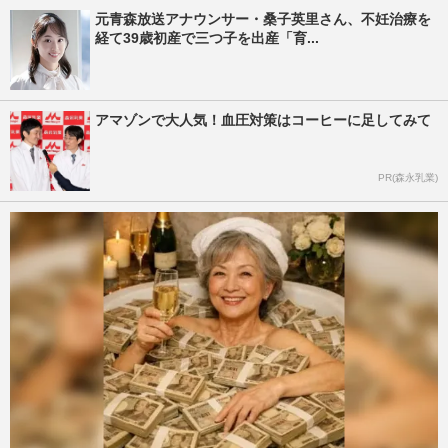
元青森放送アナウンサー・桑子英里さん、不妊治療を
経て39歳初産で三つ子を出産「育...
アマゾンで大人気！血圧対策はコーヒーに足してみて
PR(森永乳業)