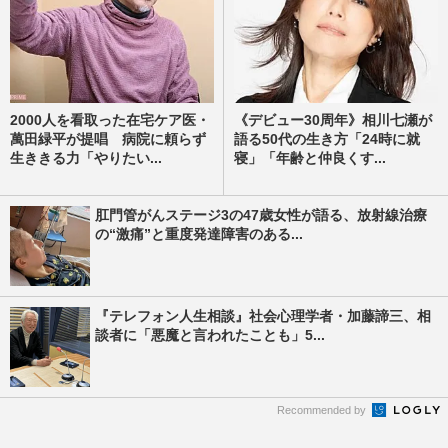
2000人を看取った在宅ケア医・
《デビュー30周年》相川七瀬が
萬田緑平が提唱 病院に頼らず
語る50代の生き方「24時に就
生ききる力「やりたい...
寝」「年齢と仲良くす...
肛門管がんステージ3の47歳女性が語る、放射線治療
の“激痛”と重度発達障害のある...
『テレフォン人生相談』社会心理学者・加藤諦三、相
談者に「悪魔と言われたことも」5...
Recommended by