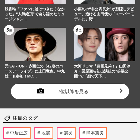
浅香唯「ファンに嘘はつきたくなか
小栗旬の“非公表長女”が顔隠しデビ
った」“人気絶頂”で自ら認めたミュ
ュー、透ける山田優の「スーパーモ
ージシャン…
デルに」野…
元KAT-TUN・赤西仁の〈42歳のバ
大河ドラマ『豊臣兄弟！』山田涼
ースデーライブ〉に上田竜也、中丸
介・栗原類ら初出演組の“扮装公
雄一も参加！MC…
開”で「顔で天下…
7位以降を見る
注目のタグ
中居正広
地震
震災
熊本震災