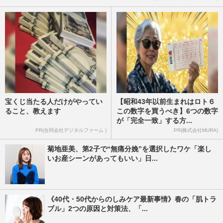
宝くじ当たる人だけがやってい
【昭和43年以前生まれはロト６
ること、教えます
この数字を買うべき】6つの数字
が「完全一致」する方...
PR(合同会社デジタルファーム )
PR(株式会社MURA)
菊地亜美、第2子で“無痛分娩”を選択したワケ「楽し
いお産シーンがあってもいい」日...
《40代・50代からのしみケア最新事情》春の「肌トラ
ブル」2つの原因と対策法、「...