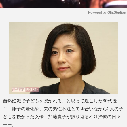
Powered by 
GliaStudios
M
u
t
e
自然妊娠で子どもを授かれる、と思って過ごした30代後
半。卵子の老化や、夫の男性不妊と向き合いながら2人の子
どもを授かった女優、加藤貴子が振り返る不妊治療の日々
ーー。