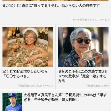
まだ宝くじ“適当に”買ってる？それ、当たらない人の典型です
PR(合同会社デジタルファーム )
宝くじで貯金増やしたいなら
８月のロト6はこの方法で買え!!
「〇〇するべき」
６つの数字が『完全一致』する
方法
PR(合同会社デジタルファーム )
PR(株式会社MURA)
大谷翔平＆真美子さん第二子長男誕生でSNSは「早す
ぎる」年子論争が勃発、婦人科医...