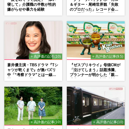
寝して」介護職の半数が性的
＆ギター・尾崎世界観「失敗
嫌がらせや暴力を経験
のプロだった」レコード会社
との騒動、声の不調…苦悩の
先で見つけた“今”
⭐ 高評価の記事(10)
⭐ 高評価の記事(9.5)
蒼井優主演・TBSドラマ『Tシ
『ゼスプリキウイ』母猫CMが
ャツが乾くまで』が激バズリ
「泣けてしまう」話題沸騰、
中「“考察ドラマ”とは一線を
プランナーが明かした「親に
画している」散りばめられた
連絡したくなる」制作秘話
伏線よりも大事な要素
⭐ 高評価の記事(10)
⭐ 高評価の記事(10)