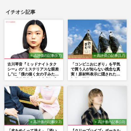
イチオシ記事
⭐ 高評価の記事(9.7)
⭐ 高評価の記事(8.7)
古川琴音『ミッドナイトタク
「コンビニおにぎり」を平気
シー』の“ミステリアスな眼差
で買う人が知らない残念な真
し”に「僕の描く女の子みた
実！原材料表示に隠された添
い」現代美術家・奈良美智氏
加物の正体
もSNSで“公認”
⭐ 高評価の記事(9.3)
⭐ 高評価の記事(10)
「皮をめくって洗え」「添い
『クリープハイプ』ボーカル