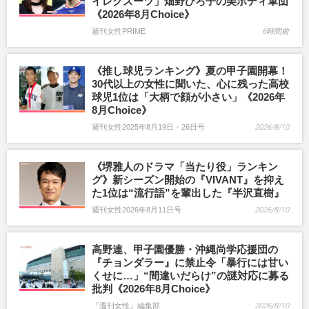
イレグスーツ」畑野ひろ子の美ボディ軍団
《2026年8月Choice》
週刊女性PRIME
6時間前
《推し球児ランキング》夏の甲子園開幕！
30代以上の女性に聞いた、心に残った高校
球児1位は「大柄で顔が小さい」《2026年
8月Choice》
週刊女性2025年8月19日・26日号
2026/8/10
《堺雅人のドラマ「当たり役」ランキン
グ》新シーズン開始の『VIVANT』を抑え
た1位は“流行語”を輩出した『半沢直樹』
週刊女性2026年8月11日号
2026/8/10
高野連、甲子園優勝・沖縄尚学応援団の
『チョンダラー』に禁止令「暴行には甘い
くせに…」“間違いだらけ”の謎対応に募る
批判《2026年8月Choice》
『週刊女性』編集部
2026/8/10