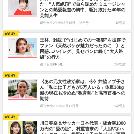
た」“人気絶頂”で自ら認めたミュージシャ
ンとの熱愛報道の胸中、駆け抜けた40年の
芸能人生
週刊女性2026年8月18日・25日号
1時間前
王林、雑誌で“はじめての一夜姿”を披露で
ファン《天然ボケが魅力だったのに…》と
困惑…ハイレグ、見せパンに続く“大人路
線”の行方
週刊女性PRIME
2時間前
《あの元女性政治家は、今》井脇ノブ子さ
ん「私には子どもが5万人いる」体重38kg
減の現在も冷めぬ“教育熱”と高市首相への
期待
週刊女性2026年8月11日号
5時間前
川口春奈＆サッカー日本代表・板倉滉1000
万円の“愛の証”、村重杏奈の「大胆V字ハ