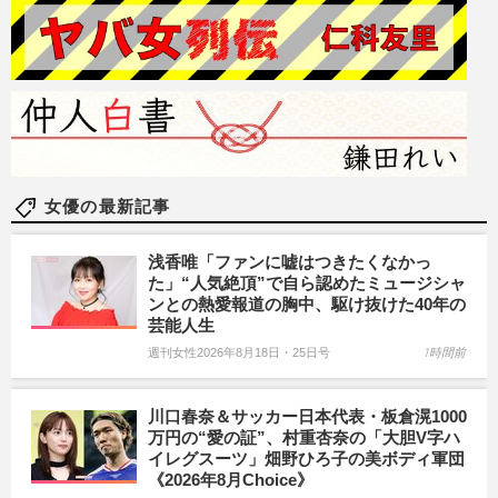
女優の最新記事
浅香唯「ファンに嘘はつきたくなかっ
た」“人気絶頂”で自ら認めたミュージシャ
ンとの熱愛報道の胸中、駆け抜けた40年の
芸能人生
週刊女性2026年8月18日・25日号
1時間前
川口春奈＆サッカー日本代表・板倉滉1000
万円の“愛の証”、村重杏奈の「大胆V字ハ
イレグスーツ」畑野ひろ子の美ボディ軍団
《2026年8月Choice》