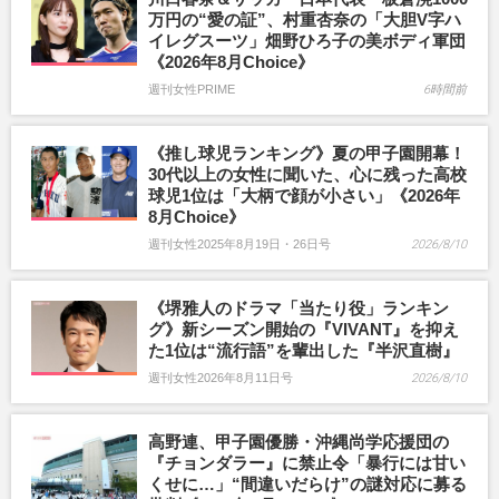
万円の“愛の証”、村重杏奈の「大胆V字ハ
イレグスーツ」畑野ひろ子の美ボディ軍団
《2026年8月Choice》
週刊女性PRIME
6時間前
《推し球児ランキング》夏の甲子園開幕！
30代以上の女性に聞いた、心に残った高校
球児1位は「大柄で顔が小さい」《2026年
8月Choice》
週刊女性2025年8月19日・26日号
2026/8/10
《堺雅人のドラマ「当たり役」ランキン
グ》新シーズン開始の『VIVANT』を抑え
た1位は“流行語”を輩出した『半沢直樹』
週刊女性2026年8月11日号
2026/8/10
高野連、甲子園優勝・沖縄尚学応援団の
『チョンダラー』に禁止令「暴行には甘い
くせに…」“間違いだらけ”の謎対応に募る