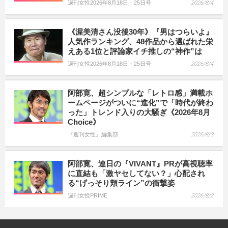
週刊女性2026年8月18日・25日号
2026/8/4
《渥美清さん没後30年》『男はつらいよ』
人気作ランキング、48作品から選ばれた栄
えある1位と評論家イチ推しの“神作”は
週刊女性2026年8月18日・25日号
2026/8/4
阿部寛、超シンプルな「レトロ感」満載ホ
ームページがついに“進化”で「時代が終わ
った」トレンド入りの大騒ぎ《2026年8月
Choice》
『週刊女性』編集部
2026/8/3
阿部寛、連日の『VIVANT』PRが高視聴率
に直結も「激ヤセしてない？」心配され
る“げっそり頬ライン”の衝撃姿
週刊女性PRIME
2026/8/2