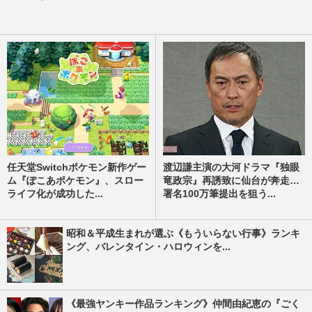
任天堂Switchポケモン新作ゲー
渡辺謙主演の大河ドラマ『独眼
ム『ぽこあポケモン』、スロー
竜政宗』再誘致に仙台が奔走…
ライフ化が成功した...
署名100万筆提出を狙う...
昭和＆平成生まれが選ぶ《もういらない行事》ランキ
ング、バレンタイン・ハロウィンを...
《最強ヤンキー作品ランキング》仲間由紀恵の『ごく