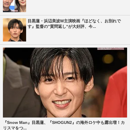
目黒蓮・浜辺美波W主演映画『ほどなく、お別れで
す』監督の”質問返し“が大好評、今...
『Snow Man』目黒蓮、『SHOGUN2』の海外ロケ中も露出増！カ
リスマをつ...