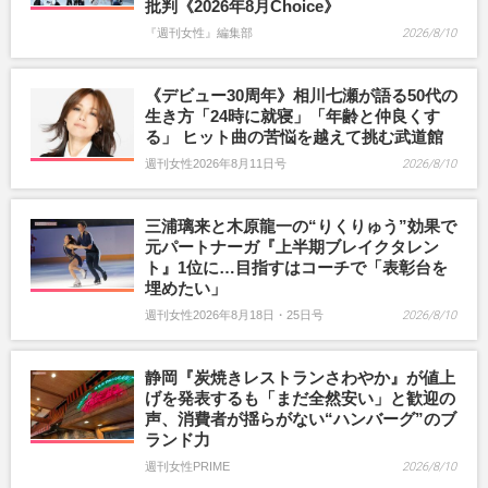
批判《2026年8月Choice》
『週刊女性』編集部
2026/8/10
《デビュー30周年》相川七瀬が語る50代の
生き方「24時に就寝」「年齢と仲良くす
る」 ヒット曲の苦悩を越えて挑む武道館
週刊女性2026年8月11日号
2026/8/10
三浦璃来と木原龍一の“りくりゅう”効果で
元パートナーガ『上半期ブレイクタレン
ト』1位に…目指すはコーチで「表彰台を
埋めたい」
週刊女性2026年8月18日・25日号
2026/8/10
静岡『炭焼きレストランさわやか』が値上
げを発表するも「まだ全然安い」と歓迎の
声、消費者が揺らがない“ハンバーグ”のブ
ランド力
週刊女性PRIME
2026/8/10