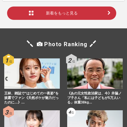
新着をもっと見る
Photo Ranking
王林、雑誌で“はじめての一夜姿”を
《あの元女性政治家は、今》井脇ノ
披露でファン《天然ボケが魅力だっ
ブ子さん「私には子どもが5万人い
たのに…》…
る」体重38kg…