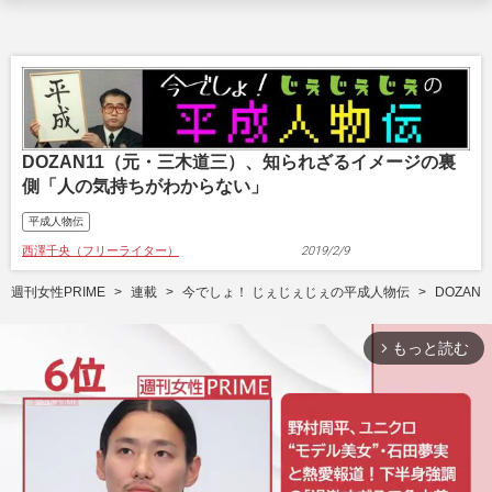
DOZAN11（元・三木道三）、知られざるイメージの裏
側「人の気持ちがわからない」
平成人物伝
西澤千央（フリーライター）
2019/2/9
週刊女性PRIME
連載
今でしょ！ じぇじぇじぇの平成人物伝
DOZA
もっと読む
arrow_forward_ios