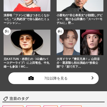
浅香唯「ファンに嘘はつきたくなか
小栗旬の“非公表長女”が顔隠しデビ
った」“人気絶頂”で自ら認めたミュ
ュー、透ける山田優の「スーパーモ
ージシャン…
デルに」野…
元KAT-TUN・赤西仁の〈42歳のバ
大河ドラマ『豊臣兄弟！』山田涼
ースデーライブ〉に上田竜也、中丸
介・栗原類ら初出演組の“扮装公
雄一も参加！MC…
開”で「顔で天下…
7位以降を見る
注目のタグ