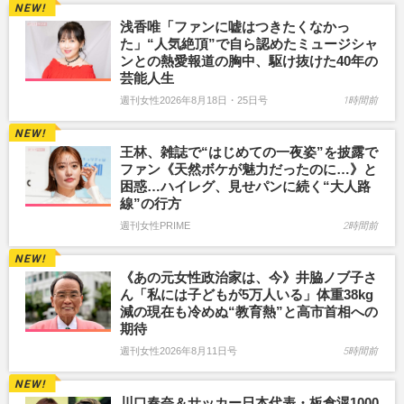
浅香唯「ファンに嘘はつきたくなかっ
た」“人気絶頂”で自ら認めたミュージシャ
ンとの熱愛報道の胸中、駆け抜けた40年の
芸能人生
週刊女性2026年8月18日・25日号
1時間前
王林、雑誌で“はじめての一夜姿”を披露で
ファン《天然ボケが魅力だったのに…》と
困惑…ハイレグ、見せパンに続く“大人路
線”の行方
週刊女性PRIME
2時間前
《あの元女性政治家は、今》井脇ノブ子さ
ん「私には子どもが5万人いる」体重38kg
減の現在も冷めぬ“教育熱”と高市首相への
期待
週刊女性2026年8月11日号
5時間前
川口春奈＆サッカー日本代表・板倉滉1000