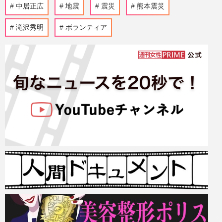
中居正広
地震
震災
熊本震災
滝沢秀明
ボランティア