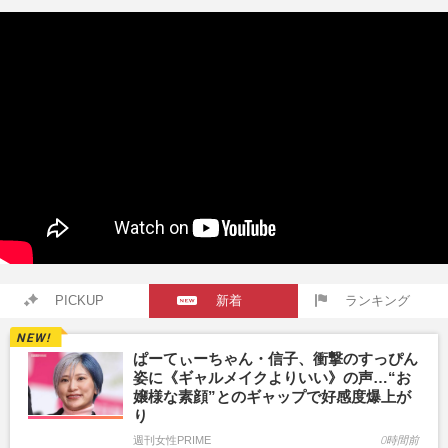
PICKUP
新着
ランキング
ぱーてぃーちゃん・信子、衝撃のすっぴん
姿に《ギャルメイクよりいい》の声…“お
嬢様な素顔”とのギャップで好感度爆上が
り
週刊女性PRIME
0時間前