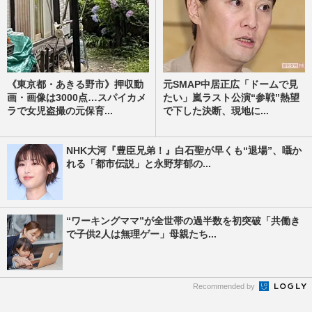
《東京都・あきる野市》押収動
元SMAP中居正広「ドームで見
画・画像は3000点…スパイカメ
たい」嵐ラスト公演“参戦”熱望
ラで女児盗撮の元保育...
で下した決断、現地に...
NHK大河『豊臣兄弟！』白石聖が早くも“退場”、囁か
れる「都市伝説」と永野芽郁の...
“ワーキングママ”が全世帯の過半数を初突破「共働き
で子供2人は無理ゲー」母親たち...
Recommended by