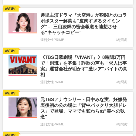
趣里主演ドラマ『大空港』が税関とのコラ
ボポスター解禁も“皮肉すぎるタイミン
グ”… 三山凌輝の密会報道を連想させ
る“キャッチコピー”
週刊女性PRIME
1時間前
《TBS日曜劇場『VIVANT』》8時間3万円
で「別班」を募集！詐欺の声も「求人は事
実」運営会社が明かす“激レア”バイトの真
相
週刊女性PRIME
2時間前
元TBSアナウンサー・田中みな実、妊娠発
表後初の公の場に「背中パックリ大胆ドレ
ス」で登場、ママでも変わらぬ“美への執
念”
週刊女性PRIME
2時間前