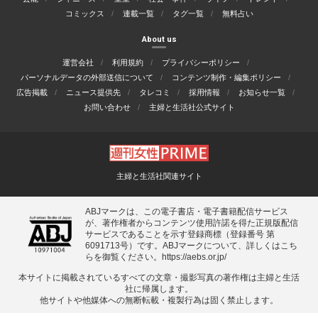
コミックス
連載一覧
タグ一覧
無料占い
About us
運営会社
利用規約
プライバシーポリシー
パーソナルデータの外部送信について
コンテンツ制作・編集ポリシー
広告掲載
ニュース提供先
タレコミ
採用情報
お知らせ一覧
お問い合わせ
主婦と生活社公式サイト
主婦と生活社関連サイト
ABJマークは、この電子書店・電子書籍配信サービス
が、著作権者からコンテンツ使用許諾を得た正規版配信
サービスであることを示す登録商標（登録番号 第
6091713号）です。ABJマークについて、詳しくはこち
らを御覧ください。
https://aebs.or.jp/
本サイトに掲載されているすべての⽂章・撮影写真の著作権は主婦と⽣活
社に帰属します。
他サイトや他媒体への無断転載・複製⾏為は固く禁⽌します。