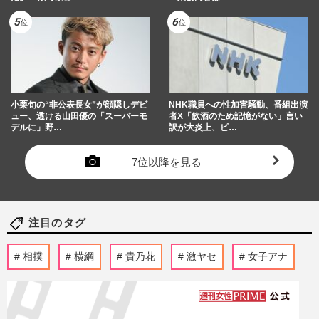
小栗旬の“非公表長女”が顔隠しデビ
NHK職員への性加害騒動、番組出演
ュー、透ける山田優の「スーパーモ
者X「飲酒のため記憶がない」言い
デルに」野…
訳が大炎上、ピ…
7位以降を見る
注目のタグ
相撲
横綱
貴乃花
激ヤセ
女子アナ