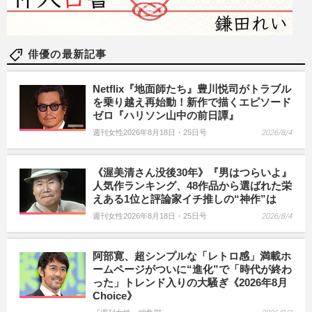
俳優の最新記事
Netflix『地面師たち』豊川悦司がトラブル
を乗り越え再始動！新作で描くエピソード
ゼロ『ハリソン山中の前日譚』
週刊女性2026年8月18日・25日号
2026/8/4
《渥美清さん没後30年》『男はつらいよ』
人気作ランキング、48作品から選ばれた栄
えある1位と評論家イチ推しの“神作”は
週刊女性2026年8月18日・25日号
2026/8/4
阿部寛、超シンプルな「レトロ感」満載ホ
ームページがついに“進化”で「時代が終わ
った」トレンド入りの大騒ぎ《2026年8月
Choice》