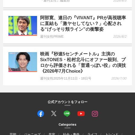
『週刊女性』編集部
2026/8/3
阿部寛、連日の『VIVANT』PRが高視聴率
に直結も「激ヤセしてない？」心配され
る“げっそり頬ライン”の衝撃姿
週刊女性PRIME
2026/8/2
映画『秒速5センチメートル』主演の
SixTONES・松村北斗にオファー殺到、プ
ロから評価される「普通っぽい役」の演技
《2026年7月Choice》
週刊女性2025年11月11日・18日号
2026/7/30
公式アカウントをフォロー
Categories
芸能
ジャニーズ
皇室
社会・事件
ライフ
トレンド