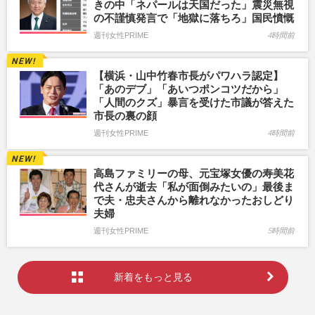
きの中「ネパールは天国だった」震災無視
の不謹慎発言で「地獄に落ちろ」国民憤慨
週刊女性PRIME
4時間前
【横浜・山中竹春市長がパワハラ認定】
「あのデブ」「あいつポンコツだから」
「人間のクズ」暴言を受けた市議が答えた
市長の裏の顔
週刊女性PRIME
4時間前
高島ファミリーの母、元宝塚女優の寿美花
代さんが逝去「私が面倒みたいの」最後ま
で夫・忠夫さんから離れなかったおしどり
夫婦
週刊女性PRIME
5時間前
新着をもっと見る