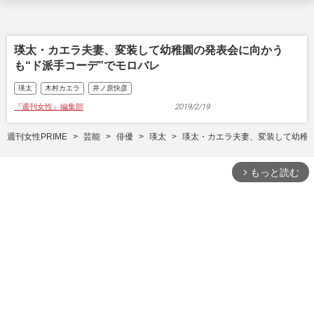
瑛太・カエラ夫妻、変装して幼稚園の発表会に向かう
も“ド派手コーデ”でモロバレ
瑛太
木村カエラ
井ノ原快彦
『週刊女性』編集部
2019/2/19
週刊女性PRIME
芸能
俳優
瑛太
瑛太・カエラ夫妻、変装して幼稚園
もっと
arrow_forward_ios
P
l
a
y