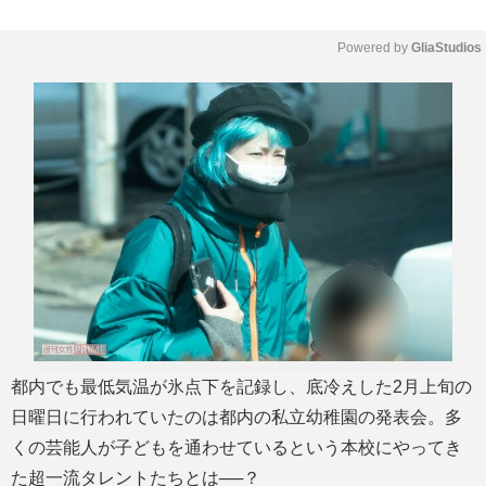
00:00
P
M
Powered by 
GliaStudios
l
u
a
t
y
e
都内でも最低気温が氷点下を記録し、底冷えした2月上旬の
日曜日に行われていたのは都内の私立幼稚園の発表会。多
くの芸能人が子どもを通わせているという本校にやってき
た超一流タレントたちとは──？