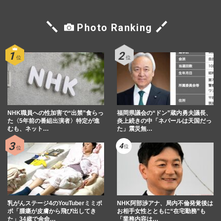
Photo Ranking
NHK職員への性加害で“出禁”食らっ
福岡県議会の“ドン”蔵内勇夫議長、
た〈5年前の番組出演者〉特定が進
炎上続きの中「ネパールは天国だっ
むも、ネット…
た」震災無…
乳がんステージ4のYouTuberミミポ
NHK阿部渉アナ、局内不倫発覚後は
ポ「腫瘍が皮膚から飛び出してき
お相手女性とともに“在宅勤務”も
た」34歳で余命…
「業務内容は…