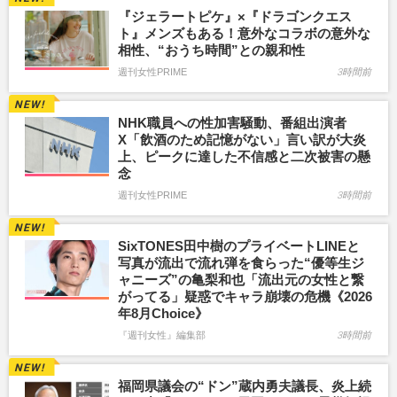
『ジェラートピケ』×『ドラゴンクエス
ト』メンズもある！意外なコラボの意外な
相性、“おうち時間”との親和性
週刊女性PRIME
3時間前
NHK職員への性加害騒動、番組出演者
X「飲酒のため記憶がない」言い訳が大炎
上、ピークに達した不信感と二次被害の懸
念
週刊女性PRIME
3時間前
SixTONES田中樹のプライベートLINEと
写真が流出で流れ弾を食らった“優等生ジ
ャニーズ”の亀梨和也「流出元の女性と繋
がってる」疑惑でキャラ崩壊の危機《2026
年8月Choice》
『週刊女性』編集部
3時間前
福岡県議会の“ドン”蔵内勇夫議長、炎上続