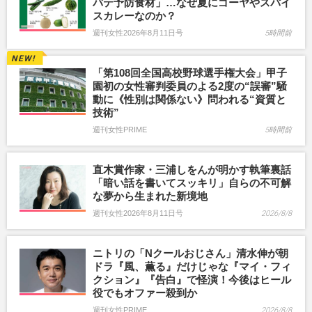
バテ予防食材」…なぜ夏にゴーヤやスパイ
スカレーなのか？
週刊女性2026年8月11日号
5時間前
「第108回全国高校野球選手権大会」甲子
園初の女性審判委員のよる2度の“誤審”騒
動に《性別は関係ない》問われる“資質と
技術”
週刊女性PRIME
5時間前
直木賞作家・三浦しをんが明かす執筆裏話
「暗い話を書いてスッキリ」自らの不可解
な夢から生まれた新境地
週刊女性2026年8月11日号
2026/8/8
ニトリの「Nクールおじさん」清水伸が朝
ドラ『風、薫る』だけじゃな『マイ・フィ
クション』『告白』で怪演！今後はヒール
役でもオファー殺到か
週刊女性PRIME
2026/8/8