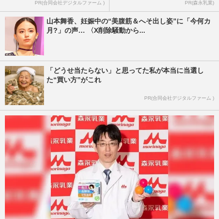
PR(合同会社デジタルファーム )
PR(森永乳業)
山本舞香、妊娠中の“美腹筋＆へそ出し姿”に「今何カ
月?」の声… 〈X削除騒動から...
「どうせ当たらない」と思ってた私が本当に当選し
た“買い方”がこれ
PR(合同会社デジタルファーム )