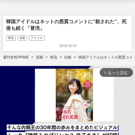
韓国アイドルはネットの悪質コメントに“殺された”、死
後も続く「冒涜」
韓流
自殺
アイドル
2019/10/18
週刊女性PRIME
芸能
韓流
自殺
韓国アイドルはネットの悪質コメン
もっと読む
arrow_forward_ios