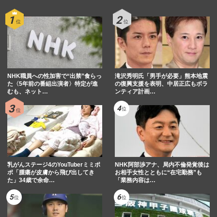
NHK職員への性加害で“出禁”食らっ
滝沢秀明氏「男手が必要」熊本地震
た〈5年前の番組出演者〉特定が進
の復興支援を表明、中居正広もボラ
むも、ネット…
ンティア計画…
乳がんステージ4のYouTuberミミポ
NHK阿部渉アナ、局内不倫発覚後は
ポ「腫瘍が皮膚から飛び出してき
お相手女性とともに“在宅勤務”も
た」34歳で余命…
「業務内容は…