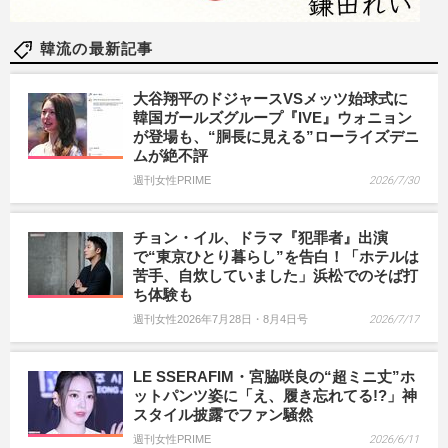
韓流の最新記事
大谷翔平のドジャースVSメッツ始球式に
韓国ガールズグループ『IVE』ウォニョン
が登場も、“胴長に見える”ローライズデニ
ムが絶不評
週刊女性PRIME
2026/7/30
チョン・イル、ドラマ『犯罪者』出演
で“東京ひとり暮らし”を告白！「ホテルは
苦手、自炊していました」浜松でのそば打
ち体験も
週刊女性2026年7月28日・8月4日号
2026/7/17
LE SSERAFIM・宮脇咲良の“超ミニ丈”ホ
ットパンツ姿に「え、履き忘れてる!?」神
スタイル披露でファン騒然
週刊女性PRIME
2026/6/11