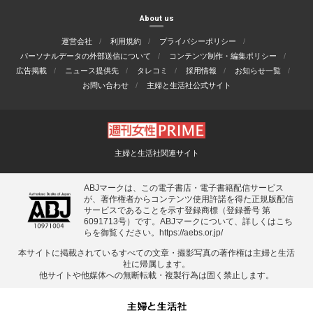
About us
運営会社
利用規約
プライバシーポリシー
パーソナルデータの外部送信について
コンテンツ制作・編集ポリシー
広告掲載
ニュース提供先
タレコミ
採用情報
お知らせ一覧
お問い合わせ
主婦と生活社公式サイト
主婦と生活社関連サイト
ABJマークは、この電子書店・電子書籍配信サービス
が、著作権者からコンテンツ使用許諾を得た正規版配信
サービスであることを示す登録商標（登録番号 第
6091713号）です。ABJマークについて、詳しくはこち
らを御覧ください。
https://aebs.or.jp/
本サイトに掲載されているすべての⽂章・撮影写真の著作権は主婦と⽣活
社に帰属します。
他サイトや他媒体への無断転載・複製⾏為は固く禁⽌します。