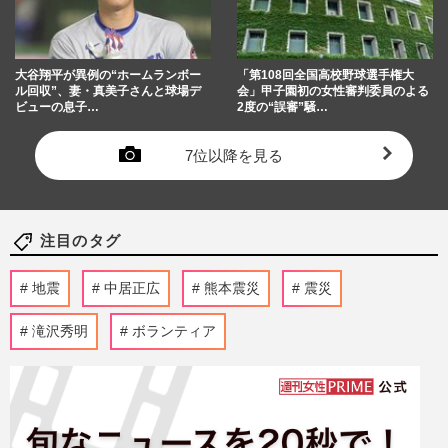
大谷翔平が異例の“ホームランボー
「第108回全国高校野球選手権大
ル回収”、妻・真美子さんと球場デ
会」甲子園初の女性審判委員のよる
ビューの息子…
2度の“誤審”騒…
7位以降を見る
注目のタグ
地震
中居正広
熊本震災
震災
滝沢秀明
ボランティア