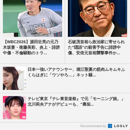
【WBC2026】源田壮亮の元乃
石破茂首相ら政治家に寄せられ
木坂妻・衛藤美彩、炎上・誹謗
た“隠語”の殺害予告に誹謗中
中傷・不倫騒動のトラ...
傷、安倍元首相襲撃事件か...
日本一強いアナウンサー、堀江聖夏の筋肉ムキムキふ
くらはぎに「ウソやろ…」ネット騒...
テレビ東京『テレ東音楽祭』で元「モーニング娘。」
北川莉央アナがデビューも、“裏垢...
Recommended by