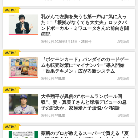
乳がんで左胸を失うも第一声は“気に入っ
た！”「根拠がなくても大丈夫」ロックバ
ンドボーカル・ミワユータさんの前向き闘
病記
週刊女性2026年8月18日・25日号
2時間前
『ポケモンカード』バンダイのカードゲー
ムも転売対策に“マイナンバー”導入開始
「効果テキメン」広がる新システム
週刊女性PRIME
3時間前
大谷翔平が異例の“ホームランボール回
収”、妻・真美子さんと球場デビューの息
子の記念か、家族愛と子煩悩パパ秘話
週刊女性PRIME
4時間前
薬膳のプロが教えるスーパーで買える「夏