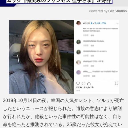
Powered by 
GliaStudios
M
u
t
e
2019年10月14日の夜。韓国の人気タレント、ソルリが死亡
したというニュースが報じられた。遺族の意志により解剖
が行われたが、他殺といった事件性の可能性はなく、自ら
命を絶ったと推測されている。25歳だった彼女が抱えてい