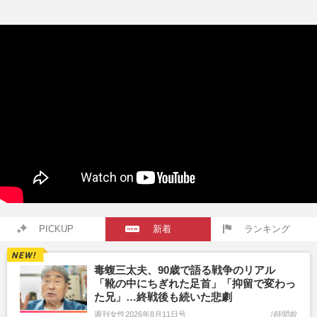
PICKUP
新着
ランキング
毒蝮三太夫、90歳で語る戦争のリアル
「靴の中にちぎれた足首」「抑留で変わっ
た兄」…終戦後も続いた悲劇
週刊女性2026年8月11日号
1時間前