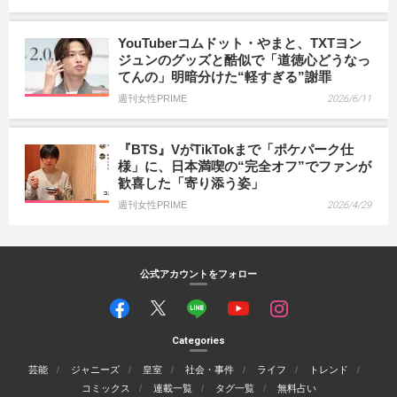
YouTuberコムドット・やまと、TXTヨン
ジュンのグッズと酷似で「道徳心どうなっ
てんの」明暗分けた“軽すぎる”謝罪
週刊女性PRIME
2026/6/11
『BTS』VがTikTokまで「ポケパーク仕
様」に、日本満喫の“完全オフ”でファンが
歓喜した「寄り添う姿」
週刊女性PRIME
2026/4/29
公式アカウントをフォロー
Categories
芸能
ジャニーズ
皇室
社会・事件
ライフ
トレンド
コミックス
連載一覧
タグ一覧
無料占い