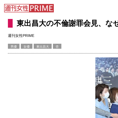
東出昌大の不倫謝罪会見、な
週刊女性PRIME
男優
女優
東出昌大
杏