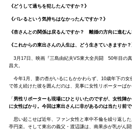
《どうして過ちを犯したんですか？》
《バレるという気持ちはなかったんですか？》
《杏さんとの関係は戻るんですか？ 離婚の方向に進むん
《これからの東出さんの人生は、どう生きていきますか？
3月17日、映画『三島由紀夫VS東大全共闘 50年目の
昌大。
今年1月、妻の杏がいるにもかかわらず、10歳年下の女
で答え続けた彼を囲んだのは、見事に女性リポーターばか
「
男性リポーターも現場にひとりいたのですが、女性陣か
に女性ばかり。今回は東出さんに非があるのは当たり前で
思い起こせば近年、ファン女性と車中不倫を繰り返した
亭円楽。そして東出の義父・渡辺謙は、南果歩が乳がん闘