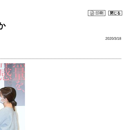
閉じる
か
2020/3/18