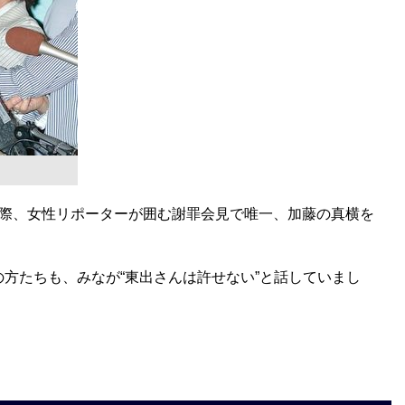
際、女性リポーターが囲む謝罪会見で唯一、加藤の真横を
方たちも、みなが“東出さんは許せない”と話していまし