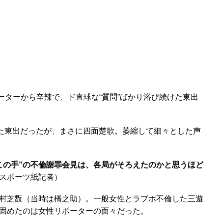
ーターから辛辣で、ド直球な“質問”ばかり浴び続けた東出
た東出だったが、まさに四面楚歌。萎縮して細々とした声
この手”の不倫謝罪会見は、各局がそろえたのかと思うほど
スポーツ紙記者）
村芝翫（当時は橋之助）。一般女性とラブホ不倫した三遊
固めたのは女性リポーターの面々だった。