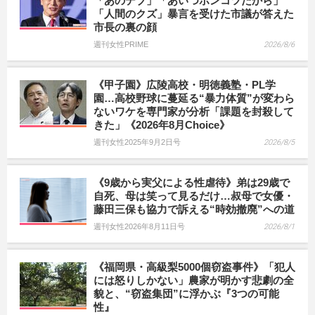
「あのデブ」「あいつポンコツだから」
「人間のクズ」暴言を受けた市議が答えた
市長の裏の顔
週刊女性PRIME
2026/8/6
《甲子園》広陵高校・明徳義塾・PL学
園…高校野球に蔓延る“暴力体質”が変わら
ないワケを専門家が分析「課題を封殺して
きた」《2026年8月Choice》
週刊女性2025年9月2日号
2026/8/5
《9歳から実父による性虐待》弟は29歳で
自死、母は笑って見るだけ…叔母で女優・
藤田三保も協力で訴える“時効撤廃”への道
週刊女性2026年8月11日号
2026/8/1
《福岡県・高級梨5000個窃盗事件》「犯人
には怒りしかない」農家が明かす悲劇の全
貌と、“窃盗集団”に浮かぶ『3つの可能
性』