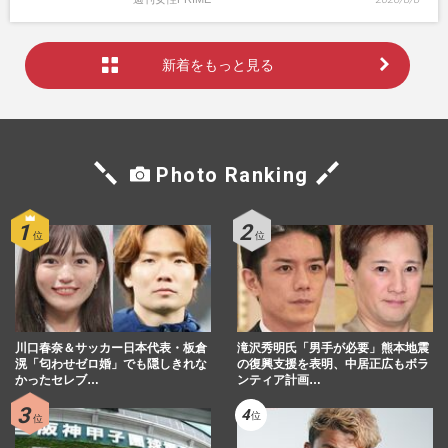
新着をもっと見る
Photo Ranking
川口春奈＆サッカー日本代表・板倉
滝沢秀明氏「男手が必要」熊本地震
滉「匂わせゼロ婚」でも隠しきれな
の復興支援を表明、中居正広もボラ
かったセレブ…
ンティア計画…