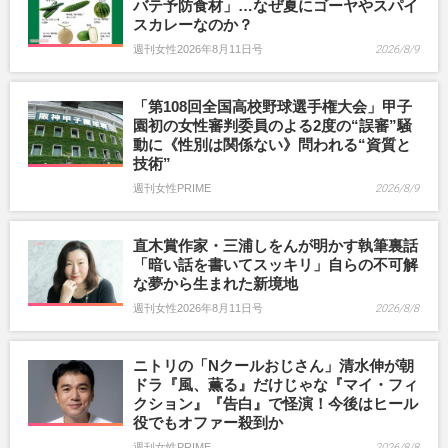
バテ予防食材」…なぜ夏にゴーヤやスパイ
スカレーなのか？
週刊女性2026年8月11日号
2026/8/9
「第108回全国高校野球選手権大会」甲子
園初の女性審判委員のよる2度の“誤審”騒
動に《性別は関係ない》問われる“資質と
技術”
週刊女性PRIME
2026/8/9
直木賞作家・三浦しをんが明かす執筆裏話
「暗い話を書いてスッキリ」自らの不可解
な夢から生まれた新境地
週刊女性2026年8月11日号
2026/8/8
ニトリの「Nクールおじさん」清水伸が朝
ドラ『風、薫る』だけじゃな『マイ・フィ
クション』『告白』で怪演！今後はヒール
役でもオファー殺到か
週刊女性PRIME
2026/8/8