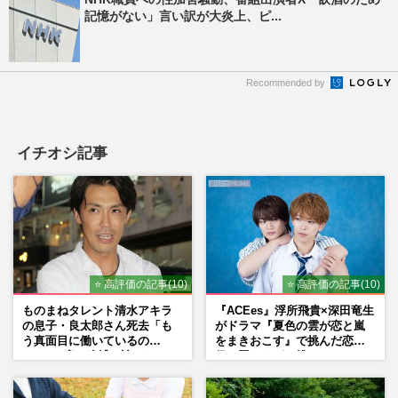
記憶がない」言い訳が大炎上、ピ...
Recommended by
イチオシ記事
⭐ 高評価の記事(10)
⭐ 高評価の記事(10)
ものまねタレント清水アキラ
『ACEes』浮所飛貴×深田竜生
の息子・良太郎さん死去「も
がドラマ『夏色の雲が恋と嵐
う真面目に働いているの
をまきおこす』で挑んだ恋人
で」、2度の逮捕も諦めなかっ
役、照れながら挑んだキュン
た芸能界“波乱に満ちた37年”
シーン秘話