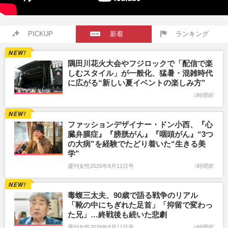
PICKUP
新着
ランキング
隅田川花火大会やフジロックで「配信で楽
しむスタイル」が一般化、猛暑・混雑時代
に広がる“新しい夏イベントの楽しみ方”
0時間前
ファッションデザイナー・ドン小西、『心
臓弁膜症』『膀胱がん』『咽頭がん』“3つ
の大病”を経験でたどり着いた“生きる美
学”
週刊女性2026年8月11日号
1時間前
毒蝮三太夫、90歳で語る戦争のリアル
「靴の中にちぎれた足首」「抑留で変わっ
た兄」…終戦後も続いた悲劇
週刊女性2026年8月11日号
6時間前