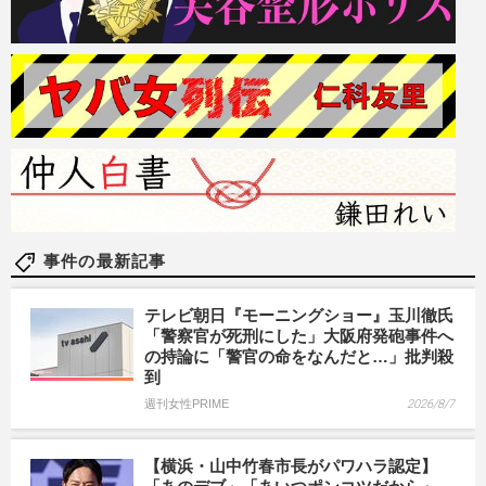
事件の最新記事
テレビ朝日『モーニングショー』玉川徹氏
「警察官が死刑にした」大阪府発砲事件へ
の持論に「警官の命をなんだと…」批判殺
到
週刊女性PRIME
2026/8/7
【横浜・山中竹春市長がパワハラ認定】