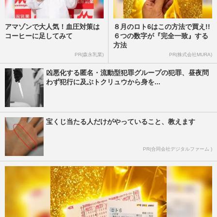
アマゾンで大人気！血圧対策は
８月のロト6はこの方法で買え!!
コーヒーに足してみて
６つの数字が『完全一致』する
方法
PR(森永乳業)
PR(株式会社MURA)
凶悪化する匿名・流動型犯罪グループの犯罪、昼夜問
わず犯行に及ぶトクリュウから身を...
宝くじ当たる人だけがやっていること、教えます
PR(合同会社デジタルファーム )