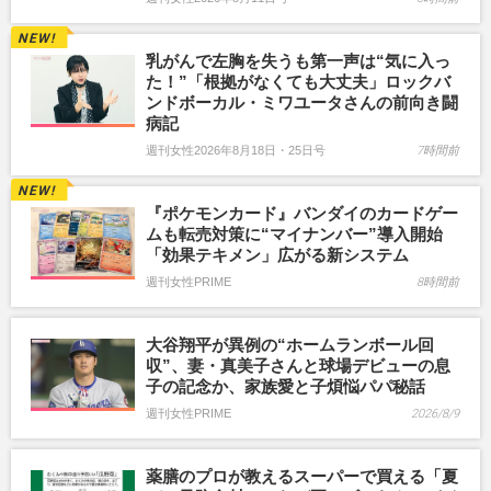
乳がんで左胸を失うも第一声は“気に入っ
た！”「根拠がなくても大丈夫」ロックバ
ンドボーカル・ミワユータさんの前向き闘
病記
週刊女性2026年8月18日・25日号
7時間前
『ポケモンカード』バンダイのカードゲー
ムも転売対策に“マイナンバー”導入開始
「効果テキメン」広がる新システム
週刊女性PRIME
8時間前
大谷翔平が異例の“ホームランボール回
収”、妻・真美子さんと球場デビューの息
子の記念か、家族愛と子煩悩パパ秘話
週刊女性PRIME
2026/8/9
薬膳のプロが教えるスーパーで買える「夏