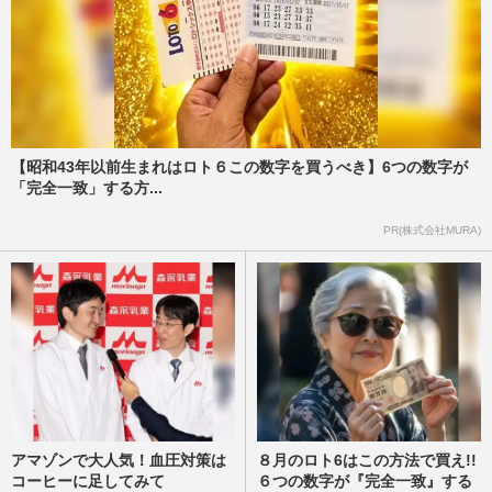
【昭和43年以前生まれはロト６この数字を買うべき】6つの数字が
「完全一致」する方...
PR(株式会社MURA)
アマゾンで大人気！血圧対策は
８月のロト6はこの方法で買え!!
コーヒーに足してみて
６つの数字が『完全一致』する