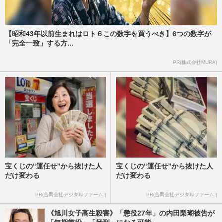
【昭和43年以前生まれはロト６この数字を買うべき】6つの数字が
「完全一致」する方...
PR(株式会社MURA)
宝くじの“運任せ”から抜けた人
宝くじの“運任せ”から抜けた人
だけ変わる
だけ変わる
PR(合同会社デジタルファーム )
PR(合同会社デジタルファーム )
《旭川女子高生殺害》「懲役27年」の内田梨瑚被告が