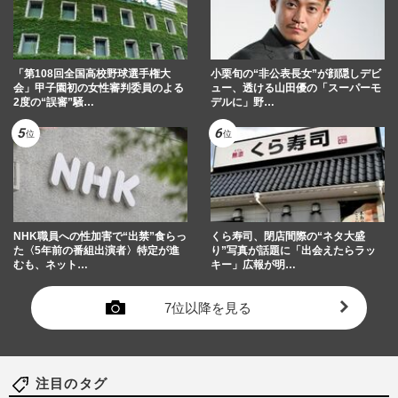
「第108回全国高校野球選手権大
小栗旬の“非公表長女”が顔隠しデビ
会」甲子園初の女性審判委員のよる
ュー、透ける山田優の「スーパーモ
2度の“誤審”騒…
デルに」野…
NHK職員への性加害で“出禁”食らっ
くら寿司、閉店間際の“ネタ大盛
た〈5年前の番組出演者〉特定が進
り”写真が話題に「出会えたらラッ
むも、ネット…
キー」広報が明…
7位以降を見る
注目のタグ