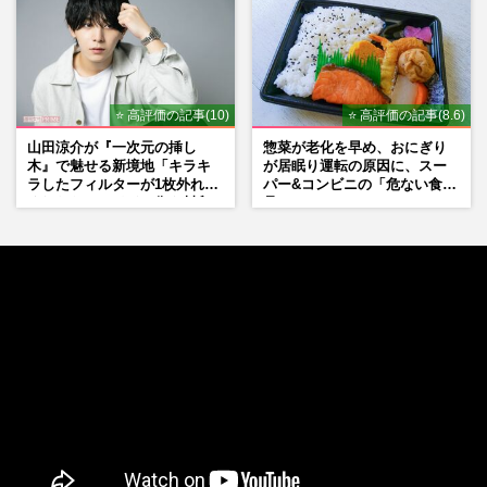
⭐ 高評価の記事(10)
⭐ 高評価の記事(8.6)
山田涼介が『一次元の挿し
惣菜が老化を早め、おにぎり
木』で魅せる新境地「キラキ
が居眠り運転の原因に、スー
ラしたフィルターが1枚外れて
パー&コンビニの「危ない食
くれたら」アイドル像を封印
品」
した覚悟