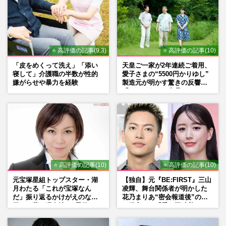
⭐ 高評価の記事(9.3)
⭐ 高評価の記事(10)
「皮をめくって洗え」「添い
天皇ご一家が2年連続ご着用、
寝して」介護職の半数が性的
愛子さまの“5500円かりゆし”
嫌がらせや暴力を経験
製造元が明かす驚きの反響
「まさかうちの商品とは…」
⭐ 高評価の記事(10)
⭐ 高評価の記事(10)
元宝塚星組トップスター・湖
【独自】元『BE:FIRST』三山
月わたる「これが宝塚なん
凌輝、舞台関係者が明かした
だ」振り返るかけがえのない
花乃まりあ“密会報道後”の呆
日々、夢の現在地と“男役”へ
れ発言と、『愛の不時着』の
の思い
劇場が答えた共演舞台の行方