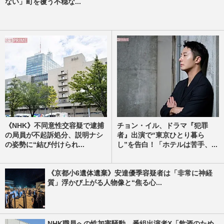
ない」町を覆う不穏な...
《NHK》不同意性交容疑で逮捕
チョン・イル、ドラマ『犯罪
の局員が不起訴処分、説明ナシ
者』出演で“東京ひとり暮ら
の姿勢に“結び付けられ...
し”を告白！「ホテルは苦手、...
《京都小6遺体遺棄》安達優季容疑者は「非常に神経
質」浮かび上がる人物像と“焦る心...
NHK職員への性加害騒動、番組出演者X「飲酒のため