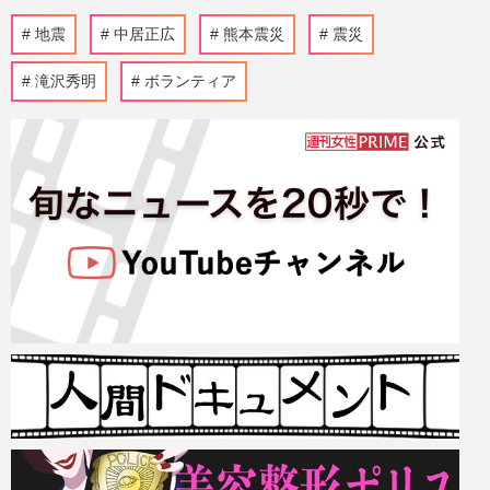
地震
中居正広
熊本震災
震災
滝沢秀明
ボランティア