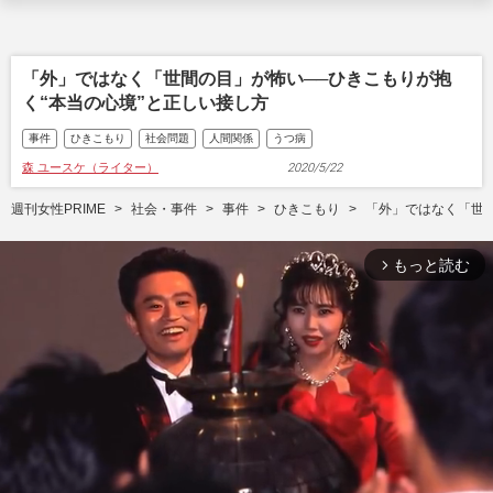
「外」ではなく「世間の目」が怖い──ひきこもりが抱
く“本当の心境”と正しい接し方
事件
ひきこもり
社会問題
人間関係
うつ病
森 ユースケ（ライター）
2020/5/22
週刊女性PRIME
社会・事件
事件
ひきこもり
「外」ではなく「世間
もっと読む
arrow_forward_ios