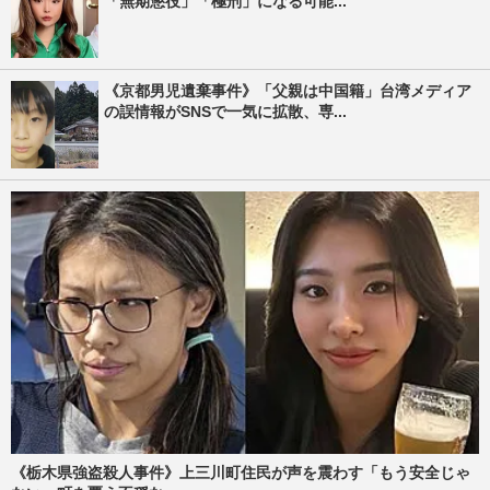
「無期懲役」「極刑」になる可能...
《京都男児遺棄事件》「父親は中国籍」台湾メディア
の誤情報がSNSで一気に拡散、専...
《栃木県強盗殺人事件》上三川町住民が声を震わす「もう安全じゃ