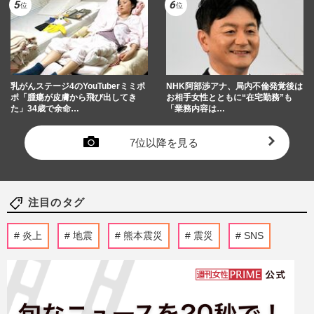
乳がんステージ4のYouTuberミミポ
NHK阿部渉アナ、局内不倫発覚後は
ポ「腫瘍が皮膚から飛び出してき
お相手女性とともに“在宅勤務”も
た」34歳で余命…
「業務内容は…
7位以降を見る
注目のタグ
炎上
地震
熊本震災
震災
SNS