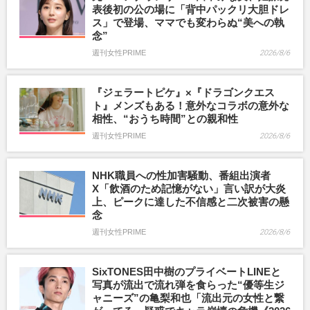
表後初の公の場に「背中パックリ大胆ドレ
ス」で登場、ママでも変わらぬ“美への執
念”
週刊女性PRIME
2026/8/6
『ジェラートピケ』×『ドラゴンクエス
ト』メンズもある！意外なコラボの意外な
相性、“おうち時間”との親和性
週刊女性PRIME
2026/8/6
NHK職員への性加害騒動、番組出演者
X「飲酒のため記憶がない」言い訳が大炎
上、ピークに達した不信感と二次被害の懸
念
週刊女性PRIME
2026/8/6
SixTONES田中樹のプライベートLINEと
写真が流出で流れ弾を食らった“優等生ジ
ャニーズ”の亀梨和也「流出元の女性と繋