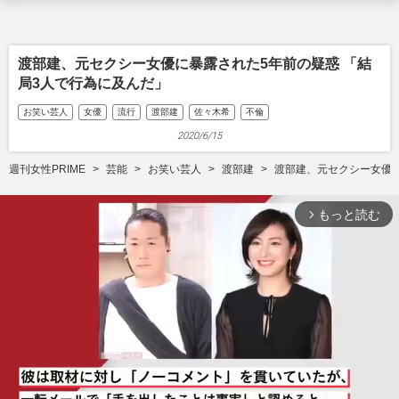
渡部建、元セクシー女優に暴露された5年前の疑惑 「結
局3人で行為に及んだ」
お笑い芸人
女優
流行
渡部建
佐々木希
不倫
2020/6/15
週刊女性PRIME
芸能
お笑い芸人
渡部建
渡部建、元セクシー女優に
もっと読む
arrow_forward_ios