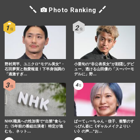
Photo Ranking
野村周平、ユニクロ“モデル美女”・
小栗旬の“非公表長女”が顔隠しデビ
石田夢実と熱愛報道！下半身強調の
ュー、透ける山田優の「スーパーモ
「過激すぎ…
デルに」野…
NHK職員への性加害で“出禁”食らっ
ぱーてぃーちゃん・信子、衝撃のす
た〈5年前の番組出演者〉特定が進
っぴん姿に《ギャルメイクよりい
むも、ネット…
い》の声…“お…