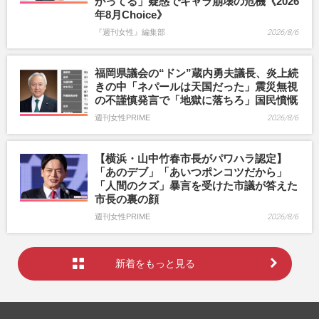
がってる」疑惑でキャラ崩壊の危機《2026
年8月Choice》
『週刊女性』編集部
2026/8/6
福岡県議会の“ドン”蔵内勇夫議長、炎上続
きの中「ネパールは天国だった」震災無視
の不謹慎発言で「地獄に落ちろ」国民憤慨
週刊女性PRIME
2026/8/6
【横浜・山中竹春市長がパワハラ認定】
「あのデブ」「あいつポンコツだから」
「人間のクズ」暴言を受けた市議が答えた
市長の裏の顔
週刊女性PRIME
2026/8/6
新着をもっと見る