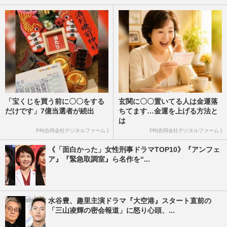
「宝くじを買う前に〇〇をする
玄関に〇〇置いてる人は金運落
だけです」7億当選者が続出
ちてます…金運を上げる方法と
は
PR(合同会社デジタルファーム )
PR(合同会社デジタルファーム )
《「面白かった」女性刑事ドラマTOP10》『アンフェ
ア』『緊急取調室』ら名作を“...
水谷豊、趣里主演ドラマ『大空港』スタート直前の
「三山凌輝の密会報道」に怒り心頭、...