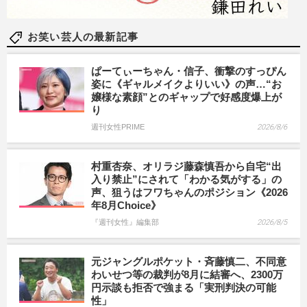
お笑い芸人の最新記事
ぱーてぃーちゃん・信子、衝撃のすっぴん
姿に《ギャルメイクよりいい》の声…“お
嬢様な素顔”とのギャップで好感度爆上が
り
週刊女性PRIME
2026/8/6
村重杏奈、オリラジ藤森慎吾から自宅“出
入り禁止”にされて「わかる気がする」の
声、狙うはフワちゃんのポジション《2026
年8月Choice》
『週刊女性』編集部
2026/8/5
元ジャングルポケット・斉藤慎二、不同意
わいせつ等の裁判が8月に結審へ、2300万
円示談も拒否で強まる「実刑判決の可能
性」