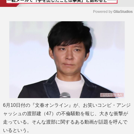
Powered by 
GliaStudios
M
u
t
e
6月10日付の『文春オンライン』が、お笑いコンビ・アンジ
ャッシュの渡部建（47）の不倫騒動を報じ、大きな衝撃が
走っている。そんな渡部に関するある動画が話題を呼んで
いるという。