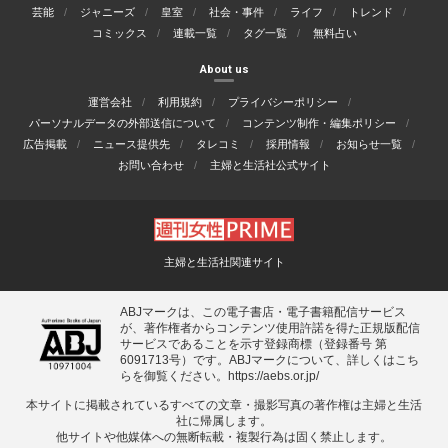
芸能
ジャニーズ
皇室
社会・事件
ライフ
トレンド
コミックス
連載一覧
タグ一覧
無料占い
About us
運営会社
利用規約
プライバシーポリシー
パーソナルデータの外部送信について
コンテンツ制作・編集ポリシー
広告掲載
ニュース提供先
タレコミ
採用情報
お知らせ一覧
お問い合わせ
主婦と生活社公式サイト
主婦と生活社関連サイト
ABJマークは、この電子書店・電子書籍配信サービス
が、著作権者からコンテンツ使用許諾を得た正規版配信
サービスであることを示す登録商標（登録番号 第
6091713号）です。ABJマークについて、詳しくはこち
らを御覧ください。
https://aebs.or.jp/
本サイトに掲載されているすべての⽂章・撮影写真の著作権は主婦と⽣活
社に帰属します。
他サイトや他媒体への無断転載・複製⾏為は固く禁⽌します。