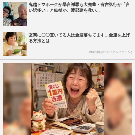
鬼越トマホークが暴言謝罪も大先輩・有吉弘行が「言
い訳多い」と鉄槌か、渡部建を救い...
玄関に〇〇置いてる人は金運落ちてます…金運を上げ
る方法とは
PR(合同会社デジタルファーム )