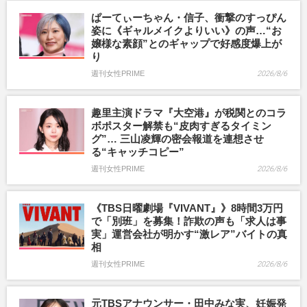
ぱーてぃーちゃん・信子、衝撃のすっぴん
姿に《ギャルメイクよりいい》の声…“お
嬢様な素顔”とのギャップで好感度爆上が
り
週刊女性PRIME
2026/8/6
趣里主演ドラマ『大空港』が税関とのコラ
ボポスター解禁も“皮肉すぎるタイミン
グ”… 三山凌輝の密会報道を連想させ
る“キャッチコピー”
週刊女性PRIME
2026/8/6
《TBS日曜劇場『VIVANT』》8時間3万円
で「別班」を募集！詐欺の声も「求人は事
実」運営会社が明かす“激レア”バイトの真
相
週刊女性PRIME
2026/8/6
元TBSアナウンサー・田中みな実、妊娠発