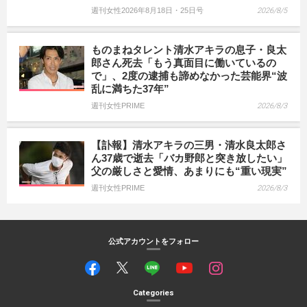
週刊女性2026年8月18日・25日号
2026/8/5
ものまねタレント清水アキラの息子・良太
郎さん死去「もう真面目に働いているの
で」、2度の逮捕も諦めなかった芸能界“波
乱に満ちた37年”
週刊女性PRIME
2026/8/3
【訃報】清水アキラの三男・清水良太郎さ
ん37歳で逝去「バカ野郎と突き放したい」
父の厳しさと愛情、あまりにも“重い現実”
週刊女性PRIME
2026/8/3
公式アカウントをフォロー
Categories