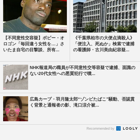
【不同意性交容疑】ボビー・オ
《千葉県柏市の大便点滴殺人》
ロゴン「毎回違う女性を…」さ
「便注入、死ぬか」検索で逮捕
いたま自宅の目撃談、所有...
の看護師・古川美由紀容疑...
NHK報道局の職員が不同意性交等容疑で逮捕、面識の
ない20代女性への悪質犯行で噴...
広島カープ・羽月隆太郎“ゾンビたばこ”騒動、否認貫
く背景と通報者の影、滝口涼介被...
Recommended by