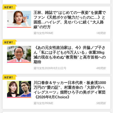
王林、雑誌で“はじめての一夜姿”を披露で
ファン《天然ボケが魅力だったのに…》と
困惑…ハイレグ、見せパンに続く“大人路
線”の行方
週刊女性PRIME
1時間前
《あの元女性政治家は、今》井脇ノブ子さ
ん「私には子どもが5万人いる」体重38kg
減の現在も冷めぬ“教育熱”と高市首相への
期待
週刊女性2026年8月11日号
4時間前
川口春奈＆サッカー日本代表・板倉滉1000
万円の“愛の証”、村重杏奈の「大胆V字ハ
イレグスーツ」畑野ひろ子の美ボディ軍団
《2026年8月Choice》
週刊女性PRIME
5時間前