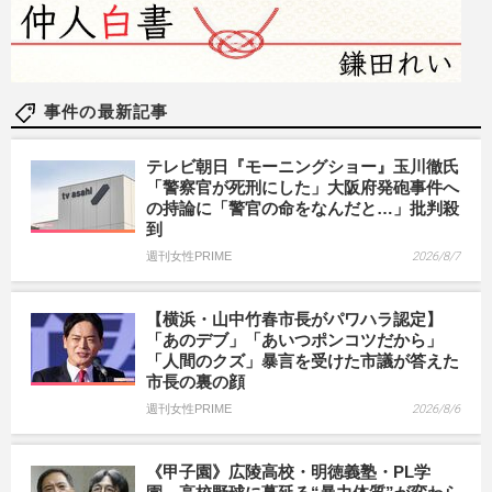
事件の最新記事
テレビ朝日『モーニングショー』玉川徹氏
「警察官が死刑にした」大阪府発砲事件へ
の持論に「警官の命をなんだと…」批判殺
到
週刊女性PRIME
2026/8/7
【横浜・山中竹春市長がパワハラ認定】
「あのデブ」「あいつポンコツだから」
「人間のクズ」暴言を受けた市議が答えた
市長の裏の顔
週刊女性PRIME
2026/8/6
《甲子園》広陵高校・明徳義塾・PL学