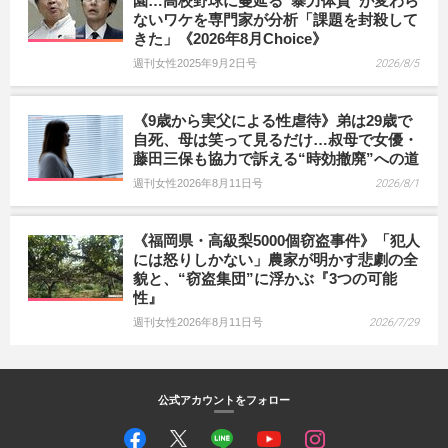
園…高校野球に蔓延る“暴力体質”が変わら
ないワケを専門家が分析「課題を封殺して
きた」《2026年8月Choice》
週刊女性2025年9月2日号
2026/8/5
《9歳から実父による性虐待》弟は29歳で
自死、母は笑って見るだけ…叔母で女優・
藤田三保も協力で訴える“時効撤廃”への道
週刊女性2026年8月11日号
2026/8/1
《福岡県・高級梨5000個窃盗事件》「犯人
には怒りしかない」農家が明かす悲劇の全
貌と、“窃盗集団”に浮かぶ『3つの可能
性』
週刊女性2026年8月11日号
2026/7/29
公式アカウントをフォロー