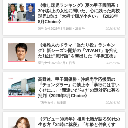
《推し球児ランキング》夏の甲子園開幕！
30代以上の女性に聞いた、心に残った高校
球児1位は「大柄で顔が小さい」《2026年
8月Choice》
週刊女性2025年8月19日・26日号
2026/8/10
《堺雅人のドラマ「当たり役」ランキン
グ》新シーズン開始の『VIVANT』を抑え
た1位は“流行語”を輩出した『半沢直樹』
週刊女性2026年8月11日号
2026/8/10
高野連、甲子園優勝・沖縄尚学応援団の
『チョンダラー』に禁止令「暴行には甘い
くせに…」“間違いだらけ”の謎対応に募る
批判《2026年8月Choice》
『週刊女性』編集部
2026/8/10
《デビュー30周年》相川七瀬が語る50代の
生き方「24時に就寝」「年齢と仲良くす