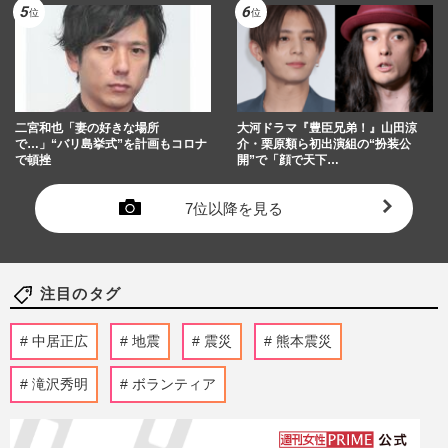
二宮和也「妻の好きな場所
大河ドラマ『豊臣兄弟！』山田涼
で…」“バリ島挙式”を計画もコロナ
介・栗原類ら初出演組の“扮装公
で頓挫
開”で「顔で天下…
7位以降を見る
注目のタグ
中居正広
地震
震災
熊本震災
滝沢秀明
ボランティア