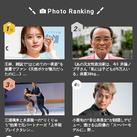
Photo Ranking
王林、雑誌で“はじめての一夜姿”を
《あの元女性政治家は、今》井脇ノ
披露でファン《天然ボケが魅力だっ
ブ子さん「私には子どもが5万人い
たのに…》…
る」体重38kg…
三浦璃来と木原龍一の“りくりゅ
小栗旬の“非公表長女”が顔隠しデビ
う”効果で元パートナーガ『上半期
ュー、透ける山田優の「スーパーモ
ブレイクタレン…
デルに」野…