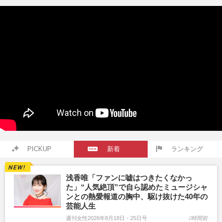
PICKUP
新着
ランキング
浅香唯「ファンに嘘はつきたくなかっ
た」“人気絶頂”で自ら認めたミュージシャ
ンとの熱愛報道の胸中、駆け抜けた40年の
芸能人生
週刊女性2026年8月18日・25日号
0時間前