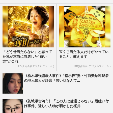
「どうせ当たらない」と思って
宝くじ当たる人だけがやってい
た私が本当に当選した“買い
ること、教えます
方”がこれ
PR(合同会社デジタルファーム )
PR(合同会社デジタルファーム )
《栃木県強盗殺人事件》“指示役”妻・竹前美結容疑者
の地元知人が証言「悪い話なんて...
《茨城県古河市》「この人は普通じゃない」唇縫い付
け事件、近しい人物が明かした桜井...