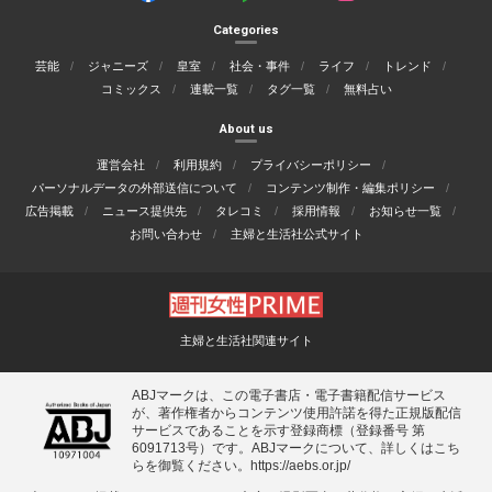
Categories
芸能
ジャニーズ
皇室
社会・事件
ライフ
トレンド
コミックス
連載一覧
タグ一覧
無料占い
About us
運営会社
利用規約
プライバシーポリシー
パーソナルデータの外部送信について
コンテンツ制作・編集ポリシー
広告掲載
ニュース提供先
タレコミ
採用情報
お知らせ一覧
お問い合わせ
主婦と生活社公式サイト
主婦と生活社関連サイト
ABJマークは、この電子書店・電子書籍配信サービス
が、著作権者からコンテンツ使用許諾を得た正規版配信
サービスであることを示す登録商標（登録番号 第
6091713号）です。ABJマークについて、詳しくはこち
らを御覧ください。
https://aebs.or.jp/