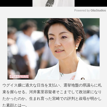
Powered by 
GliaStudios
M
u
t
e
ウグイス嬢に過大な日当を支払い、選挙地盤の県議らに札
束を握らせる。河井案里容疑者そこまでして政治家になり
たかったのか。生まれ育った宮崎での評判と叔母が明かし
た素顔とは―。