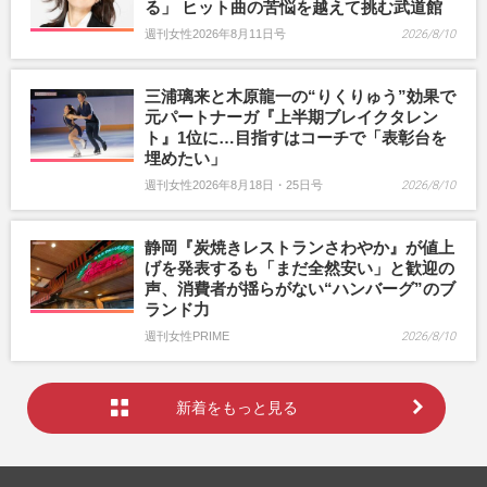
る」 ヒット曲の苦悩を越えて挑む武道館
週刊女性2026年8月11日号
2026/8/10
三浦璃来と木原龍一の“りくりゅう”効果で
元パートナーガ『上半期ブレイクタレン
ト』1位に…目指すはコーチで「表彰台を
埋めたい」
週刊女性2026年8月18日・25日号
2026/8/10
静岡『炭焼きレストランさわやか』が値上
げを発表するも「まだ全然安い」と歓迎の
声、消費者が揺らがない“ハンバーグ”のブ
ランド力
週刊女性PRIME
2026/8/10
新着をもっと見る