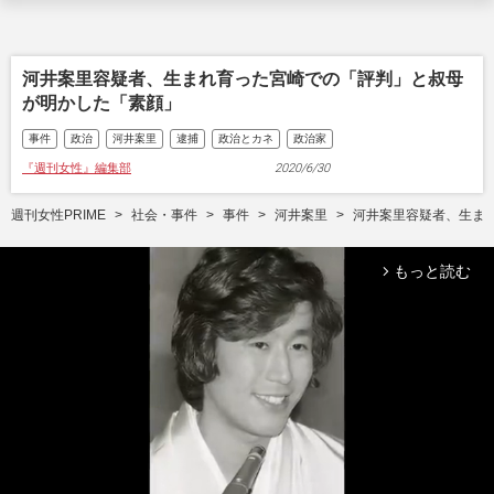
河井案里容疑者、生まれ育った宮崎での「評判」と叔母
が明かした「素顔」
事件
政治
河井案里
逮捕
政治とカネ
政治家
『週刊女性』編集部
2020/6/30
週刊女性PRIME
社会・事件
事件
河井案里
河井案里容疑者、生ま
もっと読む
arrow_forward_ios