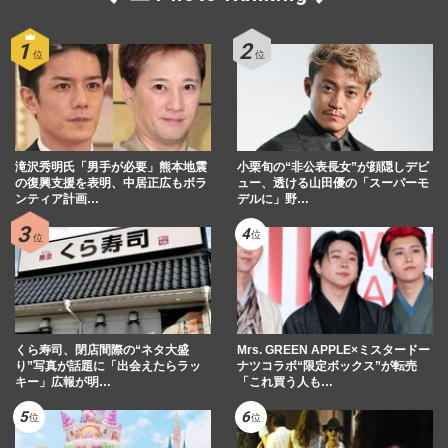
滝沢秀明氏「男手が必要」熊本地震
小栗旬の“非公表長女”が顔隠しデビ
の復興支援を表明、中居正広もボラ
ュー、透ける山田優の「スーパーモ
ンティア計画…
デルに」野…
くら寿司、閉店間際の“ネタ大盛
Mrs. GREEN APPLE×ミスタードー
り”写真が話題に「出会えたらラッ
ナツコラボ“限定ボックス”が転売
キー」広報が明…
「これ買う人も…