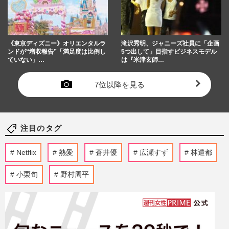
《東京ディズニー》オリエンタルラ
滝沢秀明、ジャニーズ社員に「企画
ンドが“増収報告”「満足度は比例し
5つ出して」目指すビジネスモデル
ていない」…
は『米津玄師…
7位以降を見る
注目のタグ
Netflix
熱愛
蒼井優
広瀬すず
林遣都
小栗旬
野村周平