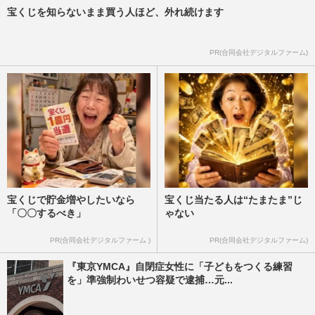
宝くじを知らないまま買う人ほど、外れ続けます
PR(合同会社デジタルファーム)
宝くじで貯金増やしたいなら
宝くじ当たる人は“たまたま”じ
「〇〇するべき」
ゃない
PR(合同会社デジタルファーム )
PR(合同会社デジタルファーム)
『東京YMCA』自閉症女性に「子どもをつくる練習
を」準強制わいせつ容疑で逮捕…元...