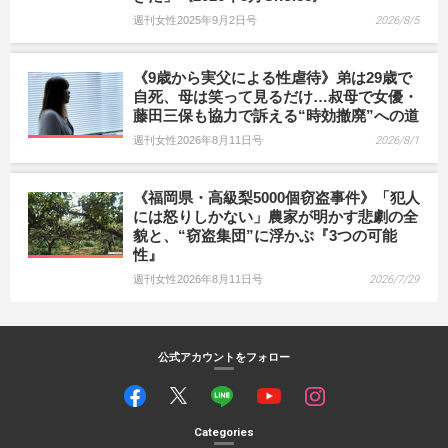
週刊女性2025年9月2日号
2026/8/5
《9歳から実父による性虐待》弟は29歳で
自死、母は笑って見るだけ…叔母で女優・
藤田三保も協力で訴える“時効撤廃”への道
週刊女性2026年8月11日号
2026/8/1
《福岡県・高級梨5000個窃盗事件》「犯人
には怒りしかない」農家が明かす悲劇の全
貌と、“窃盗集団”に浮かぶ『3つの可能
性』
週刊女性2026年8月11日号
2026/7/29
公式アカウントをフォロー
Categories