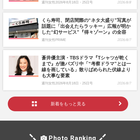
週刊女性2026年8月18日・25日号
2026/8/8
くら寿司、閉店間際の“ネタ大盛り”写真が
話題に「出会えたらラッキー」広報が明か
した“幻サービス”『得々ゾーン』の全容
週刊女性PRIME
2026/8/7
蒼井優主演・TBSドラマ『Tシャツが乾く
まで』が激バズリ中「“考察ドラマ”とは一
線を画している」散りばめられた伏線より
も大事な要素
週刊女性2026年8月18日・25日号
2026/8/7
新着をもっと見る
Photo Ranking