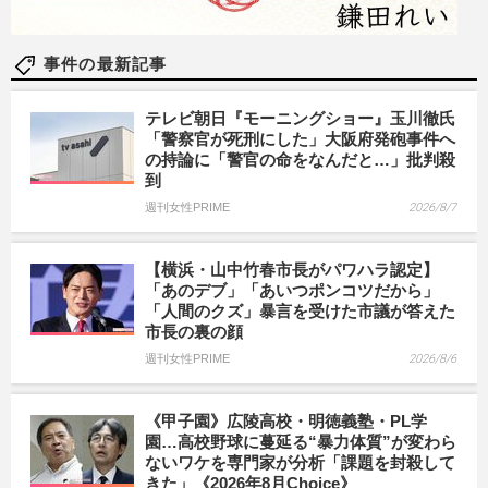
事件の最新記事
テレビ朝日『モーニングショー』玉川徹氏
「警察官が死刑にした」大阪府発砲事件へ
の持論に「警官の命をなんだと…」批判殺
到
週刊女性PRIME
2026/8/7
【横浜・山中竹春市長がパワハラ認定】
「あのデブ」「あいつポンコツだから」
「人間のクズ」暴言を受けた市議が答えた
市長の裏の顔
週刊女性PRIME
2026/8/6
《甲子園》広陵高校・明徳義塾・PL学
園…高校野球に蔓延る“暴力体質”が変わら
ないワケを専門家が分析「課題を封殺して
きた」《2026年8月Choice》