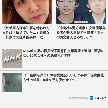
《茨城県古河市》唇を縫われた
《京都小6男児遺棄》安達優季容
女性は「怯えていた…」異様な
疑者が殺人容疑で再逮捕「本当
一軒家での猟奇的事件、近...
のお父さんじゃない」“...
NHK報道局の職員が不同意性交等容疑で逮捕、面識の
ない20代女性への悪質犯行で噴...
《千葉県松戸市》障害児施設わいせつ事件「保育園児
も性の対象」5歳女児を脱がせて“...
Recommended by