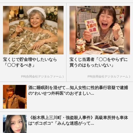
宝くじで貯金増やしたいなら
宝くじ当選者「〇〇をやらずに
「〇〇するべき」
買うのはもったいない」
PR(合同会社デジタルファーム )
PR(合同会社デジタルファーム )
酒に睡眠剤を混ぜて…知人女性に性的暴行容疑で逮捕
の“わいせつ外科医”のおぞましい...
《栃木県上三川町・強盗殺人事件》高級車所持も車体
は“ボコボコ”「みんな迷惑がって...