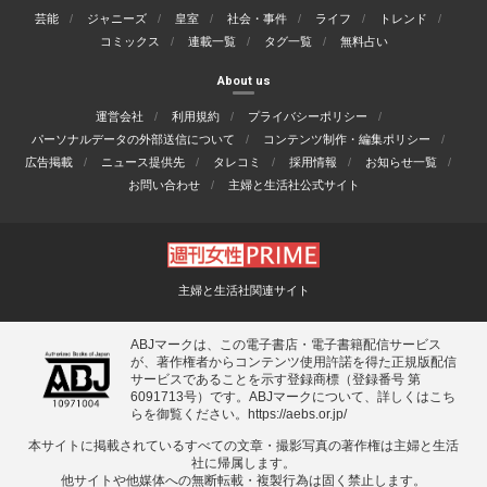
芸能
ジャニーズ
皇室
社会・事件
ライフ
トレンド
コミックス
連載一覧
タグ一覧
無料占い
About us
運営会社
利用規約
プライバシーポリシー
パーソナルデータの外部送信について
コンテンツ制作・編集ポリシー
広告掲載
ニュース提供先
タレコミ
採用情報
お知らせ一覧
お問い合わせ
主婦と生活社公式サイト
主婦と生活社関連サイト
ABJマークは、この電子書店・電子書籍配信サービス
が、著作権者からコンテンツ使用許諾を得た正規版配信
サービスであることを示す登録商標（登録番号 第
6091713号）です。ABJマークについて、詳しくはこち
らを御覧ください。
https://aebs.or.jp/
本サイトに掲載されているすべての⽂章・撮影写真の著作権は主婦と⽣活
社に帰属します。
他サイトや他媒体への無断転載・複製⾏為は固く禁⽌します。