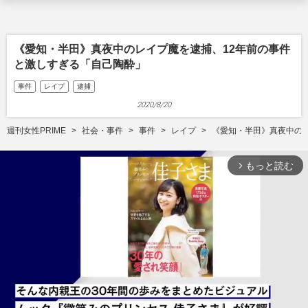
《愛知・半田》真夜中のレイプ魔を逮捕、12年前の事件
と激しすぎる「自己陶酔」
事件
レイプ
逮捕
2020/8/20
週刊女性PRIME
社会・事件
事件
レイプ
《愛知・半田》真夜中の
もっと読む
arrow_forward_ios