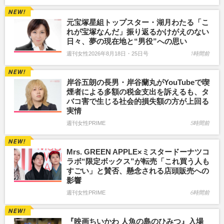
元宝塚星組トップスター・湖月わたる「こ
れが宝塚なんだ」振り返るかけがえのない
日々、夢の現在地と“男役”への思い
週刊女性2026年8月18日・25日号
1時間前
岸谷五朗の長男・岸谷蘭丸がYouTubeで喫
煙者による多額の税金支出を訴えるも、タ
バコ害で生じる社会的損失額の方が上回る
実情
週刊女性PRIME
5時間前
Mrs. GREEN APPLE×ミスタードーナツコ
ラボ“限定ボックス”が転売「これ買う人も
すごい」と賛否、懸念される店頭販売への
影響
週刊女性PRIME
6時間前
『映画ちいかわ 人魚の島のひみつ』入場