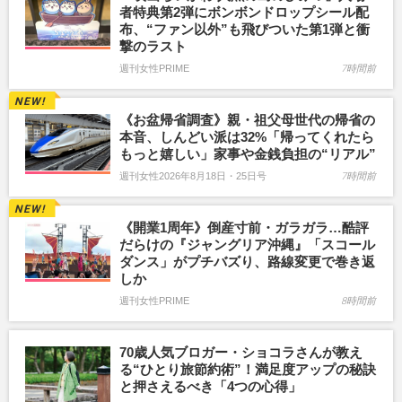
者特典第2弾にボンボンドロップシール配
布、“ファン以外”も飛びついた第1弾と衝
撃のラスト
週刊女性PRIME
7時間前
《お盆帰省調査》親・祖父母世代の帰省の
本音、しんどい派は32%「帰ってくれたら
もっと嬉しい」家事や金銭負担の“リアル”
週刊女性2026年8月18日・25日号
7時間前
《開業1周年》倒産寸前・ガラガラ…酷評
だらけの『ジャングリア沖縄』「スコール
ダンス」がプチバズり、路線変更で巻き返
しか
週刊女性PRIME
8時間前
70歳人気ブロガー・ショコラさんが教え
る“ひとり旅節約術”！満足度アップの秘訣
と押さえるべき「4つの心得」