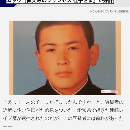
Powered by 
GliaStudios
M
u
t
e
「えっ！ あの子、また捕まったんですか」と、容疑者の
近所に住む住民がため息をついた。愛知県で起きた連続レ
イプ魔が逮捕されたのだが、この容疑者には前科があった
ーー