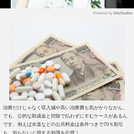
Powered by 
GliaStudios
M
u
t
e
治療だけじゃなく収入減や高い治療費も気がかりながん。
でも、公的な助成金と控除で払わずにすむケースがあるん
です。例えば水道などの公共料金は条件つきで70％割引
も。知らないと損する知識を伝授！