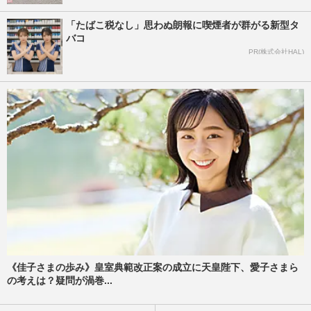
「たばこ税なし」思わぬ朗報に喫煙者が群がる新型タ
バコ
PR(株式会社HAL)
《佳子さまの歩み》皇室典範改正案の成立に天皇陛下、愛子さまら
の考えは？疑問が渦巻...