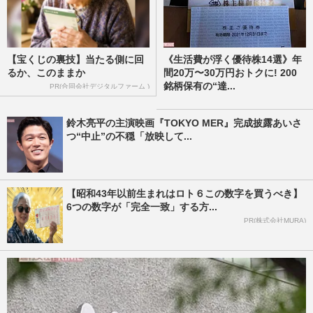
【宝くじの裏技】当たる側に回
《生活費が浮く優待株14選》年
るか、このままか
間20万〜30万円おトクに! 200
銘柄保有の“達...
PR(合同会社デジタルファーム )
鈴木亮平の主演映画『TOKYO MER』完成披露あいさ
つ“中止”の不穏「放映して...
【昭和43年以前生まれはロト６この数字を買うべき】
6つの数字が「完全一致」する方...
PR(株式会社MURA)