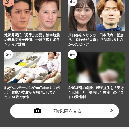
滝沢秀明氏「男手が必要」熊本地震
川口春奈＆サッカー日本代表・板倉
の復興支援を表明、中居正広もボラ
滉「匂わせゼロ婚」でも隠しきれな
ンティア計画…
かったセレブ…
乳がんステージ4のYouTuberミミポ
SNS取引の危険、精子提供を「受け
ポ「腫瘍が皮膚から飛び出してき
た女性」と「提供した男性」のドロ
た」34歳で余命…
ドロ愛憎劇
7位以降を見る