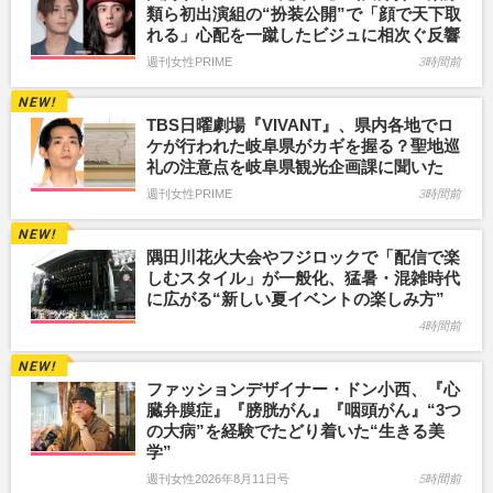
類ら初出演組の“扮装公開”で「顔で天下取
れる」心配を一蹴したビジュに相次ぐ反響
週刊女性PRIME
3時間前
TBS日曜劇場『VIVANT』、県内各地でロ
ケが行われた岐阜県がカギを握る？聖地巡
礼の注意点を岐阜県観光企画課に聞いた
週刊女性PRIME
3時間前
隅田川花火大会やフジロックで「配信で楽
しむスタイル」が一般化、猛暑・混雑時代
に広がる“新しい夏イベントの楽しみ方”
4時間前
ファッションデザイナー・ドン小西、『心
臓弁膜症』『膀胱がん』『咽頭がん』“3つ
の大病”を経験でたどり着いた“生きる美
学”
週刊女性2026年8月11日号
5時間前