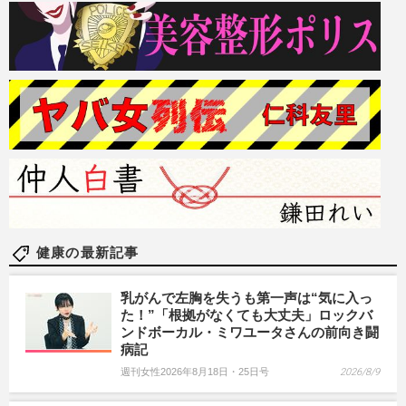
健康の最新記事
乳がんで左胸を失うも第一声は“気に入っ
た！”「根拠がなくても大丈夫」ロックバ
ンドボーカル・ミワユータさんの前向き闘
病記
週刊女性2026年8月18日・25日号
2026/8/9