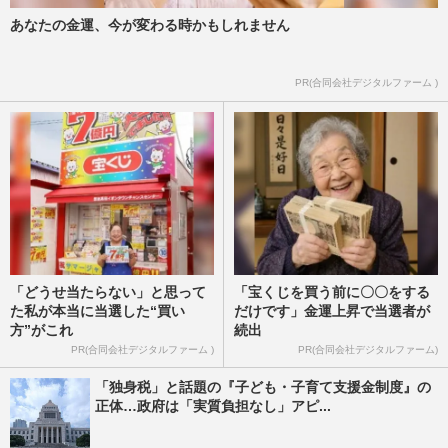
あなたの金運、今が変わる時かもしれません
PR(合同会社デジタルファーム )
「どうせ当たらない」と思って
「宝くじを買う前に〇〇をする
た私が本当に当選した“買い
だけです」金運上昇で当選者が
方”がこれ
続出
PR(合同会社デジタルファーム )
PR(合同会社デジタルファーム)
「独身税」と話題の『子ども・子育て支援金制度』の
正体…政府は「実質負担なし」アピ...