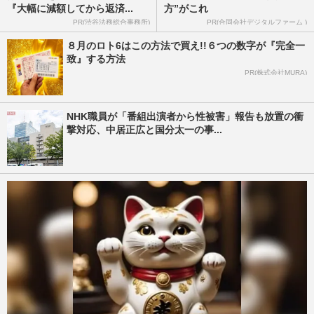
『大幅に減額してから返済...
方”がこれ
PR(渋谷法務総合事務所)
PR(合同会社デジタルファーム )
８月のロト6はこの方法で買え!!６つの数字が『完全一
致』する方法
PR(株式会社MURA)
NHK職員が「番組出演者から性被害」報告も放置の衝
撃対応、中居正広と国分太一の事...