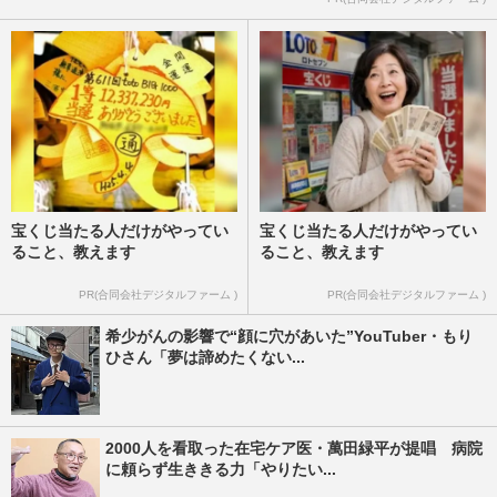
宝くじ当たる人だけがやってい
宝くじ当たる人だけがやってい
ること、教えます
ること、教えます
PR(合同会社デジタルファーム )
PR(合同会社デジタルファーム )
希少がんの影響で“顔に穴があいた”YouTuber・もり
ひさん「夢は諦めたくない...
2000人を看取った在宅ケア医・萬田緑平が提唱 病院
に頼らず生ききる力「やりたい...