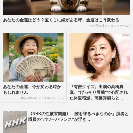
あなたの金運はどう？宝くじに縁がある時、金運はこう変わる
PR(合同会社デジタルファーム )
あなたの金運、今が変わる時か
『有吉クイズ』出演の高橋真
もしれません
麻、“げっそり両腕”で心配され
た体重増減、高橋秀樹らと...
PR(合同会社デジタルファーム )
《NHKの性被害問題》「誰を守るべきなのか」演者と
職員の“パワーバランス”が浮き...