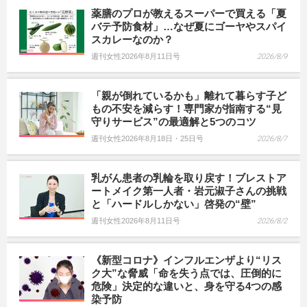
薬膳のプロが教えるスーパーで買える「夏
バテ予防食材」…なぜ夏にゴーヤやスパイ
スカレーなのか？
週刊女性2026年8月11日号
2026/8/9
「親が倒れているかも」離れて暮らす子ど
もの不安を減らす！専門家が指南する“見
守りサービス”の最適解と5つのコツ
週刊女性2026年8月18日・25日号
2026/8/7
乳がん患者の乳輪を取り戻す！ブレストア
ートメイク第一人者・岩元淑子さんの挑戦
と「ハードルしかない」啓発の“壁”
週刊女性2026年8月11日号
2026/8/2
《新型コロナ》インフルエンザより“リス
ク大”な脅威「命を失う点では、圧倒的に
危険」決定的な違いと、身を守る4つの感
染予防