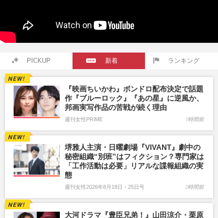
PICKUP
新着
ランキング
『映画ちいかわ』ボンドロ配布決定で話題
作『ブルーロック』『あの星』に逆風か、
邦画実写作品の苦戦が続く理由
週刊女性PRIME
1時間前
堺雅人主演・日曜劇場『VIVANT』劇中の
秘密組織“別班”はフィクション？専門家は
「工作活動は必要」リアルな諜報組織の実
態
週刊女性2026年8月18日・25日号
2時間前
大河ドラマ『豊臣兄弟！』山田涼介・栗原