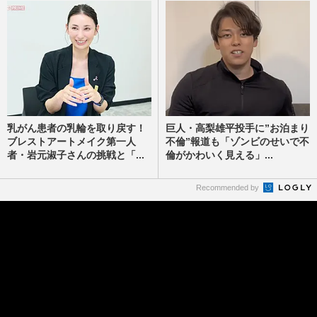
乳がん患者の乳輪を取り戻す！
巨人・高梨雄平投手に”お泊まり
ブレストアートメイク第一人
不倫”報道も「ゾンビのせいで不
者・岩元淑子さんの挑戦と「...
倫がかわいく見える」...
Recommended by