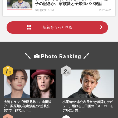
子の記念か、家族愛と子煩悩パパ秘話
週刊女性PRIME
2026/8/9
新着をもっと見る
Photo Ranking
大河ドラマ『豊臣兄弟！』山田涼
小栗旬の“非公表長女”が顔隠しデビ
介・栗原類ら初出演組の“扮装公
ュー、透ける山田優の「スーパーモ
開”で「顔で天下…
デルに」野…