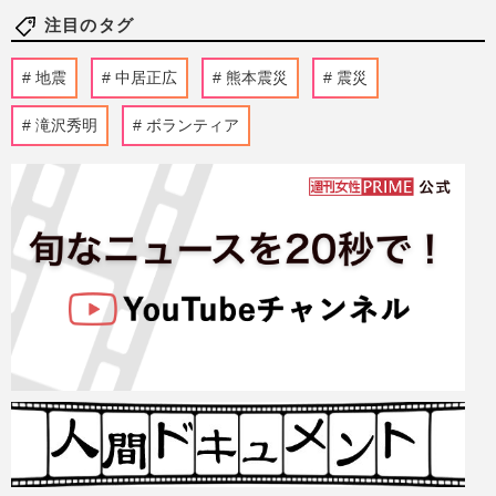
注目のタグ
地震
中居正広
熊本震災
震災
滝沢秀明
ボランティア