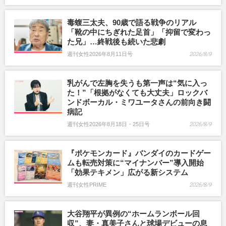
毒蝮三太夫、90歳で語る戦争のリアル
「靴の中にちぎれた足首」「抑留で変わっ
た兄」…終戦後も続いた悲劇
週刊女性2026年8月11日号
2026/8/9
乳がんで左胸を失うも第一声は“気に入っ
た！”「根拠がなくても大丈夫」ロックバ
ンドボーカル・ミワユータさんの前向き闘
病記
週刊女性2026年8月18日・25日号
2026/8/9
『ポケモンカード』バンダイのカードゲー
ムも転売対策に“マイナンバー”導入開始
「効果テキメン」広がる新システム
週刊女性PRIME
2026/8/9
大谷翔平が異例の“ホームランボール回
収”、妻・真美子さんと球場デビューの息