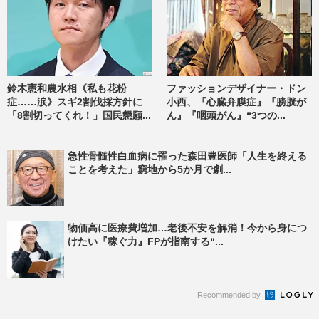
鈴木憲和農水相《私も花粉
ファッションデザイナー・ドン
症……涙》スギ2割伐採方針に
小西、『心臓弁膜症』『膀胱が
「8割切ってくれ！」国民懇願...
ん』『咽頭がん』“3つの...
急性骨髄性白血病に罹った森田豊医師「人生を終える
ことを考えた」窮地から5か月で劇...
物価高に医療費増加…老後不安を解消！今から身につ
けたい『稼ぐ力』FPが指南する“...
Recommended by