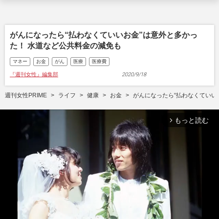
がんになったら“払わなくていいお金”は意外と多かっ
た！ 水道など公共料金の減免も
マネー
お金
がん
医療
医療費
『週刊女性』編集部
2020/9/18
週刊女性PRIME
ライフ
健康
お金
がんになったら“払わなくていい
もっと読む
arrow_forward_ios