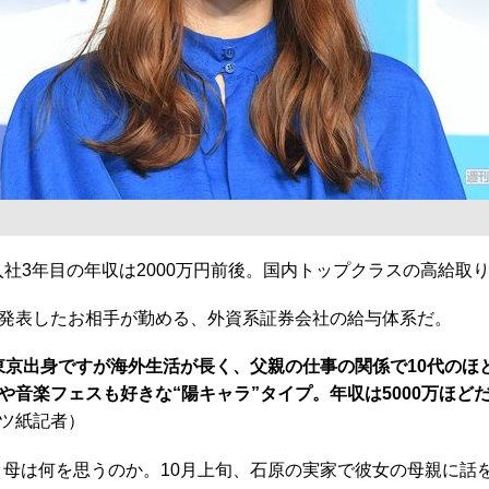
、入社3年目の年収は2000万円前後。国内トップクラスの高給
発表したお相手が勤める、外資系証券会社の給与体系だ。
。東京出身ですが海外生活が長く、父親の仕事の関係で10代の
音楽フェスも好きな“陽キャラ”タイプ。年収は5000万ほ
ツ紙記者）
、母は何を思うのか。10月上旬、石原の実家で彼女の母親に話