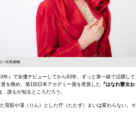
影／矢島泰輔
1963年）で女優デビューしてから63年、ずっと第一線で活躍し
監督を務め、第1回日本アカデミー賞を受賞した
『はなれ瞽女お
品は、誰もが知るところだろう。
た背筋や凜（りん）とした佇（たたず）まいは変わらない。そ