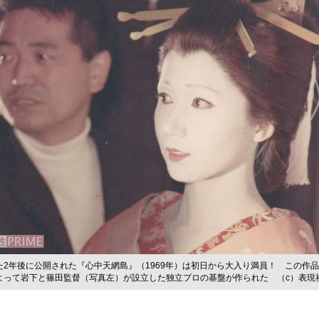
た2年後に公開された『心中天網島』（1969年）は初日から大入り満員！ この作
よって岩下と篠田監督（写真左）が設立した独立プロの基盤が作られた （c）表現