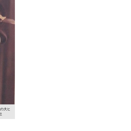
品の大ヒ
社