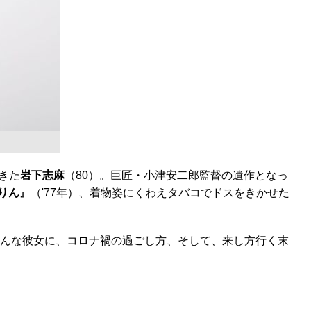
てきた
岩下志麻
（80）。巨匠・小津安二郎監督の遺作となっ
りん』
（'77年）、着物姿にくわえタバコでドスをきかせた
んな彼女に、コロナ禍の過ごし方、そして、来し方行く末