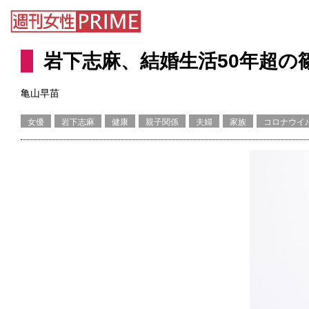
岩下志麻、結婚生活50年超
亀山早苗
女優
岩下志麻
健康
親子関係
夫婦
家族
コロナウイ