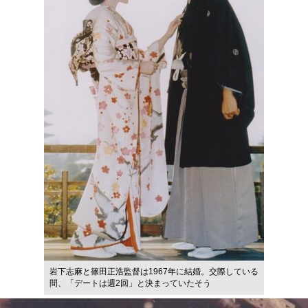
岩下志麻と篠田正浩監督は1967年に結婚。交際している
間、「デートは週2回」と決まっていたそう