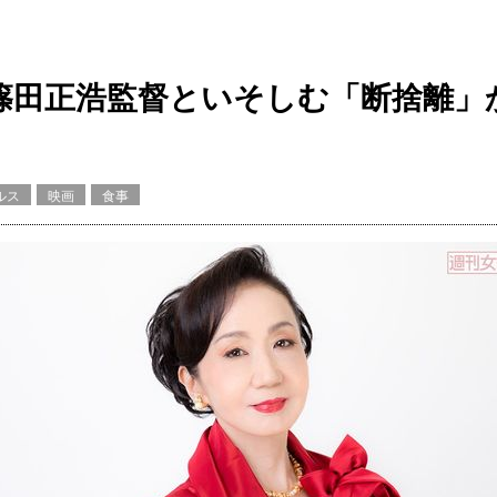
の篠田正浩監督といそしむ「断捨離」
ルス
映画
食事