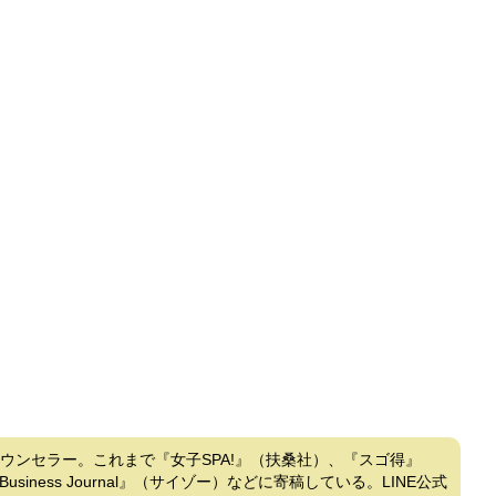
カウンセラー。これまで『女子SPA!』（扶桑社）、『スゴ得』
ness Journal』（サイゾー）などに寄稿している。LINE公式