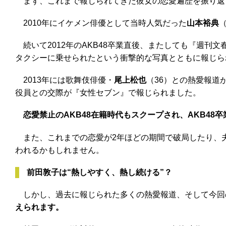
まず、これまで報じられてきた彼女の恋愛遍歴を振り返
2010年にイケメン俳優として当時人気だった
山本裕典
続いて2012年のAKB48卒業直後、またしても『週刊文
タクシーに乗せられたという衝撃的な写真とともに報じら
2013年には歌舞伎俳優・
尾上松也
（36）との熱愛報道
役員との交際が『女性セブン』で報じられました。
恋愛禁止のAKB48在籍時代もスクープされ、AKB4
また、これまでの恋愛が2年ほどの期間で破局したり、夫
われるかもしれません。
前田敦子は“熱しやすく、熱し続ける”？
しかし、過去に報じられた多くの熱愛報道、そして今回の
えられます。