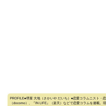
PROFILE●堺屋 大地（さかいや だいち）●恋愛コラムニス
（docomo）、『IN LIFE』（楽天）などで恋愛コラムを連載。