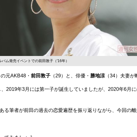
ルバム発売イベントでの前田敦子（'16年）
元AKB48・
前田敦子
（29）と、俳優・
勝地涼
（34）夫妻
、2019年3月には第一子が誕生していましたが、2020年6
ある筆者が前田の過去の恋愛遍歴を振り返りながら、今回の離