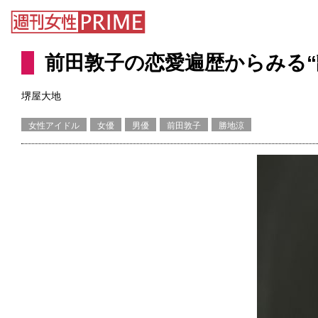
前田敦子の恋愛遍歴からみる
堺屋大地
女性アイドル
女優
男優
前田敦子
勝地涼