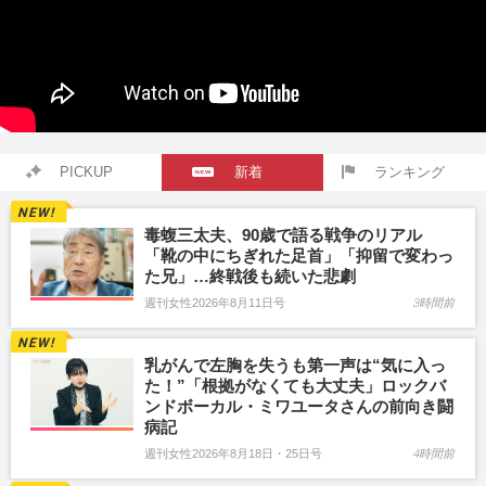
PICKUP
新着
ランキング
毒蝮三太夫、90歳で語る戦争のリアル
「靴の中にちぎれた足首」「抑留で変わっ
た兄」…終戦後も続いた悲劇
週刊女性2026年8月11日号
3時間前
乳がんで左胸を失うも第一声は“気に入っ
た！”「根拠がなくても大丈夫」ロックバ
ンドボーカル・ミワユータさんの前向き闘
病記
週刊女性2026年8月18日・25日号
4時間前