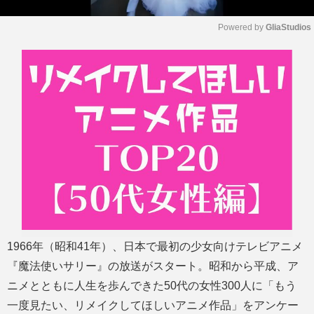
Powered by 
GliaStudios
M
u
t
e
1966年（昭和41年）、日本で最初の少女向けテレビアニメ
『魔法使いサリー』の放送がスタート。昭和から平成、ア
ニメとともに人生を歩んできた50代の女性300人に「もう
一度見たい、リメイクしてほしいアニメ作品」をアンケー