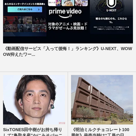
《動画配信サービス「入って後悔！」ランキング》U-NEXT、WOW
OW抑えたワー...
SixTONES田中樹がお持ち帰り
《明治ミルクチョコレート100
して“鳥取名産”かにみそバーニ
周年》発売当時は“工員の日