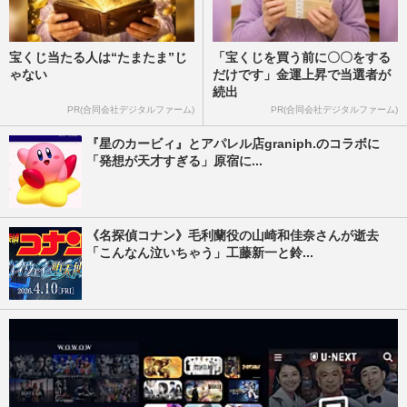
宝くじ当たる人は“たまたま”じ
「宝くじを買う前に〇〇をする
ゃない
だけです」金運上昇で当選者が
続出
PR(合同会社デジタルファーム)
PR(合同会社デジタルファーム)
『星のカービィ』とアパレル店graniph.のコラボに
「発想が天才すぎる」原宿に...
《名探偵コナン》毛利蘭役の山崎和佳奈さんが逝去
「こんなん泣いちゃう」工藤新一と鈴...