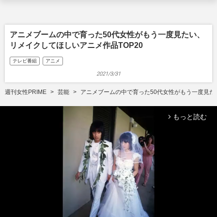
アニメブームの中で育った50代女性がもう一度見たい、
リメイクしてほしいアニメ作品TOP20
テレビ番組
アニメ
2021/3/31
週刊女性PRIME
芸能
アニメブームの中で育った50代女性がもう一度見た
もっと読む
arrow_forward_ios