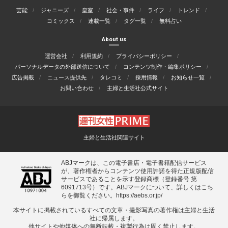
芸能
ジャニーズ
皇室
社会・事件
ライフ
トレンド
コミックス
連載一覧
タグ一覧
無料占い
About us
運営会社
利用規約
プライバシーポリシー
パーソナルデータの外部送信について
コンテンツ制作・編集ポリシー
広告掲載
ニュース提供先
タレコミ
採用情報
お知らせ一覧
お問い合わせ
主婦と生活社公式サイト
主婦と生活社関連サイト
ABJマークは、この電子書店・電子書籍配信サービス
が、著作権者からコンテンツ使用許諾を得た正規版配信
サービスであることを示す登録商標（登録番号 第
6091713号）です。ABJマークについて、詳しくはこち
らを御覧ください。
https://aebs.or.jp/
本サイトに掲載されているすべての⽂章・撮影写真の著作権は主婦と⽣活
社に帰属します。
他サイトや他媒体への無断転載・複製⾏為は固く禁⽌します。