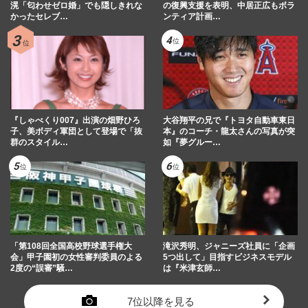
滉「匂わせゼロ婚」でも隠しきれな
の復興支援を表明、中居正広もボラ
かったセレブ…
ンティア計画…
『しゃべくり007』出演の畑野ひろ
大谷翔平の兄で『トヨタ自動車東日
子、美ボディ軍団として登場で「抜
本』のコーチ・龍太さんの写真が突
群のスタイル…
如『夢グルー…
「第108回全国高校野球選手権大
滝沢秀明、ジャニーズ社員に「企画
会」甲子園初の女性審判委員のよる
5つ出して」目指すビジネスモデル
2度の“誤審”騒…
は『米津玄師…
7位以降を見る