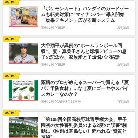
『ポケモンカード』バンダイのカードゲー
ムも転売対策に“マイナンバー”導入開始
「効果テキメン」広がる新システム
週刊女性PRIME
5時間前
大谷翔平が異例の“ホームランボール回
収”、妻・真美子さんと球場デビューの息
子の記念か、家族愛と子煩悩パパ秘話
週刊女性PRIME
6時間前
薬膳のプロが教えるスーパーで買える「夏
バテ予防食材」…なぜ夏にゴーヤやスパイ
スカレーなのか？
週刊女性2026年8月11日号
7時間前
「第108回全国高校野球選手権大会」甲子
園初の女性審判委員のよる2度の“誤審”騒
動に《性別は関係ない》問われる“資質と
技術”