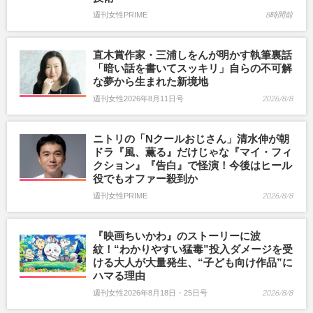
週刊女性PRIME
8時間前
直木賞作家・三浦しをんが明かす執筆裏話
「暗い話を書いてスッキリ」自らの不可解
な夢から生まれた新境地
週刊女性2026年8月11日号
2026/8/8
ニトリの「Nクールおじさん」清水伸が朝
ドラ『風、薫る』だけじゃな『マイ・フィ
クション』『告白』で怪演！今後はヒール
役でもオファー殺到か
週刊女性PRIME
2026/8/8
『映画ちいかわ』のストーリーに波
紋！“わかりやすい猛毒”投入ダメージを受
ける大人が大量発生、“子ども向け作品”に
ハマる理由
週刊女性2026年8月18日・25日号
2026/8/8