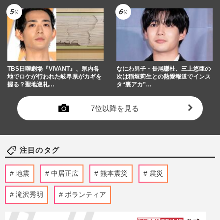
TBS日曜劇場『VIVANT』、県内各
なにわ男子・長尾謙杜、三上悠亜の
地でロケが行われた岐阜県がカギを
次は稲垣莉生との熱愛報道でインス
握る？聖地巡礼…
タ“裏アカ”…
7位以降を見る
注目のタグ
地震
中居正広
熊本震災
震災
滝沢秀明
ボランティア