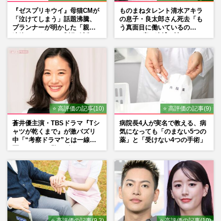
『ゼスプリキウイ』母猫CMが
ものまねタレント清水アキラ
「泣けてしまう」話題沸騰、
の息子・良太郎さん死去「も
プランナーが明かした「親に
う真面目に働いているの
連絡したくなる」制作秘話
で」、2度の逮捕も諦めなかっ
た芸能界“波乱に満ちた37年”
⭐ 高評価の記事(10)
⭐ 高評価の記事(9)
蒼井優主演・TBSドラマ『Tシ
病院長4人が実名で教える、病
ャツが乾くまで』が激バズリ
気になっても「のまない5つの
中「“考察ドラマ”とは一線を
薬」と「受けない4つの手術」
画している」散りばめられた
伏線よりも大事な要素
⭐ 高評価の記事(9.3)
⭐ 高評価の記事(10)