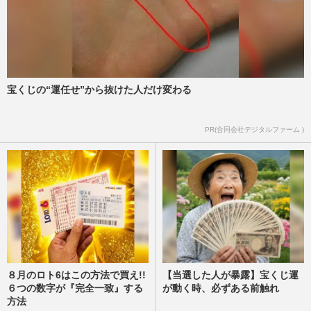
宝くじの“運任せ”から抜けた人だけ変わる
PR(合同会社デジタルファーム )
８月のロト6はこの方法で買え!!
【当選した人が暴露】宝くじ運
６つの数字が『完全一致』する
が動く時、必ずある前触れ
方法