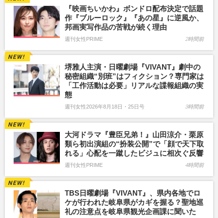
『映画ちいかわ』ボンドロ配布決定で話題
作『ブルーロック』『あの星』に逆風か、
邦画実写作品の苦戦が続く理由
週刊女性PRIME
2時間前
堺雅人主演・日曜劇場『VIVANT』劇中の
秘密組織“別班”はフィクション？専門家は
「工作活動は必要」リアルな諜報組織の実
態
週刊女性2026年8月18日・25日号
3時間前
大河ドラマ『豊臣兄弟！』山田涼介・栗原
類ら初出演組の“扮装公開”で「顔で天下取
れる」心配を一蹴したビジュに相次ぐ反響
週刊女性PRIME
4時間前
TBS日曜劇場『VIVANT』、県内各地でロ
ケが行われた岐阜県がカギを握る？聖地巡
礼の注意点を岐阜県観光企画課に聞いた