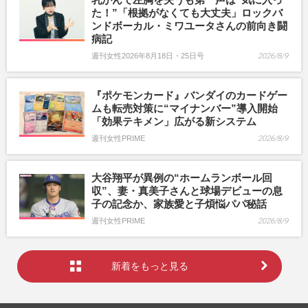
た！”「根拠がなくても大丈夫」ロックバ
ンドボーカル・ミワユータさんの前向き闘
病記
週刊女性2026年8月18日・25日号
2026/8/9
『ポケモンカード』バンダイのカードゲー
ムも転売対策に“マイナンバー”導入開始
「効果テキメン」広がる新システム
週刊女性PRIME
2026/8/9
大谷翔平が異例の“ホームランボール回
収”、妻・真美子さんと球場デビューの息
子の記念か、家族愛と子煩悩パパ秘話
週刊女性PRIME
2026/8/9
新着をもっと見る