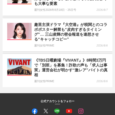
も大事な要素
週刊女性2026年8月18日・25日号
2026/8/7
趣里主演ドラマ『大空港』が税関とのコラ
ボポスター解禁も“皮肉すぎるタイミン
グ”… 三山凌輝の密会報道を連想させ
る“キャッチコピー”
週刊女性PRIME
2026/8/6
《TBS日曜劇場『VIVANT』》8時間3万円
で「別班」を募集！詐欺の声も「求人は事
実」運営会社が明かす“激レア”バイトの真
相
週刊女性PRIME
2026/8/6
公式アカウントをフォロー