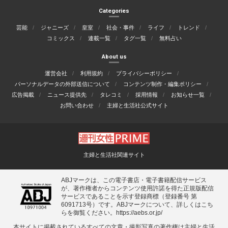
Categories
芸能
ジャニーズ
皇室
社会・事件
ライフ
トレンド
コミックス
連載一覧
タグ一覧
無料占い
About us
運営会社
利用規約
プライバシーポリシー
パーソナルデータの外部送信について
コンテンツ制作・編集ポリシー
広告掲載
ニュース提供先
タレコミ
採用情報
お知らせ一覧
お問い合わせ
主婦と生活社公式サイト
主婦と生活社関連サイト
ABJマークは、この電子書店・電子書籍配信サービス
が、著作権者からコンテンツ使用許諾を得た正規版配信
サービスであることを示す登録商標（登録番号 第
6091713号）です。ABJマークについて、詳しくはこち
らを御覧ください。
https://aebs.or.jp/
本サイトに掲載されているすべての⽂章・撮影写真の著作権は主婦と⽣活