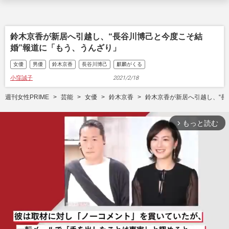
鈴木京香が新居へ引越し、“長谷川博己と今度こそ結
婚”報道に「もう、うんざり」
女優
男優
鈴木京香
長谷川博己
麒麟がくる
小窪誠子
2021/2/18
週刊女性PRIME
芸能
女優
鈴木京香
鈴木京香が新居へ引越し、“長
もっと読む
arrow_forward_ios