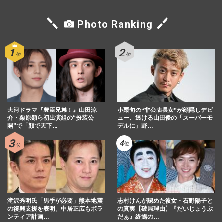
Photo Ranking
大河ドラマ『豊臣兄弟！』山田涼
小栗旬の“非公表長女”が顔隠しデビ
介・栗原類ら初出演組の“扮装公
ュー、透ける山田優の「スーパーモ
開”で「顔で天下…
デルに」野…
滝沢秀明氏「男手が必要」熊本地震
志村けんが認めた彼女・石野陽子と
の復興支援を表明、中居正広もボラ
の真実【破局理由】『だいじょうぶ
ンティア計画…
だぁ』終焉の…