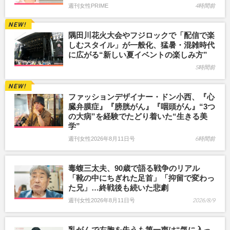
週刊女性PRIME
4時間前
隅田川花火大会やフジロックで「配信で楽
しむスタイル」が一般化、猛暑・混雑時代
に広がる“新しい夏イベントの楽しみ方”
5時間前
ファッションデザイナー・ドン小西、『心
臓弁膜症』『膀胱がん』『咽頭がん』“3つ
の大病”を経験でたどり着いた“生きる美
学”
週刊女性2026年8月11日号
6時間前
毒蝮三太夫、90歳で語る戦争のリアル
「靴の中にちぎれた足首」「抑留で変わっ
た兄」…終戦後も続いた悲劇
週刊女性2026年8月11日号
2026/8/9
乳がんで左胸を失うも第一声は“気に入っ