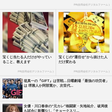
PR(合同会社デジタルファーム )
宝くじ当たる人だけがやってい
宝くじの“運任せ”から抜けた人
ること、教えます
だけ変わる
PR(合同会社デジタルファーム )
PR(合同会社デジタルファーム )
堤真一の『GIFT』は苦戦…日曜劇場「最強の功労者」
は 堺雅人か阿部寛か、次世代...
女優・川口春奈の“元カレ”格闘家・矢地祐介、破局後
も試合に影響なし「チョークスリ...