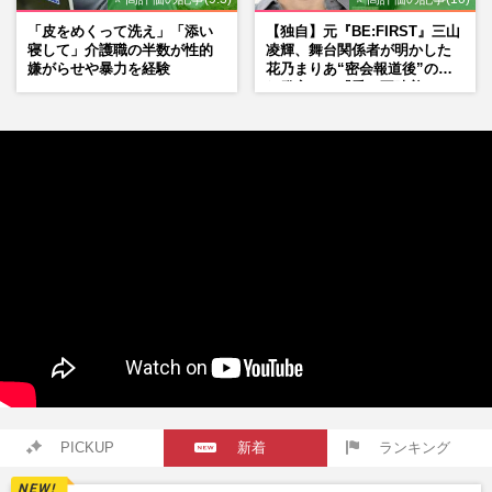
「皮をめくって洗え」「添い
【独自】元『BE:FIRST』三山
寝して」介護職の半数が性的
凌輝、舞台関係者が明かした
嫌がらせや暴力を経験
花乃まりあ“密会報道後”の呆
れ発言と、『愛の不時着』の
劇場が答えた共演舞台の行方
PICKUP
新着
ランキング