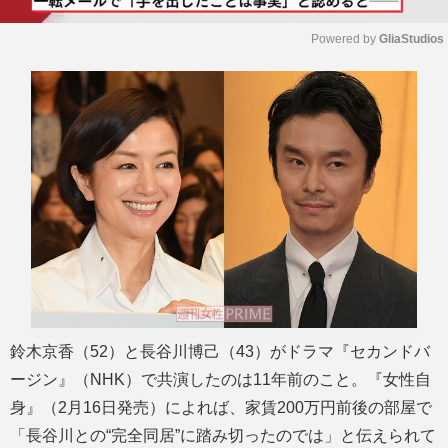
Powered by 
GliaStudios
M
u
t
e
鈴木京香（52）と長谷川博己（43）がドラマ『セカンドバ
ージン』（NHK）で共演したのは11年前のこと。『女性自
身』（2月16日発売）によれば、家賃200万円前後の部屋で
「長谷川との“完全同居”に踏み切ったのでは」と伝えられて