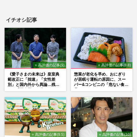
イチオシ記事
⭐ 高評価の記事(9)
⭐ 高評価の記事(8.8)
《愛子さまの未来は》皇室典
惣菜が老化を早め、おにぎり
範改正に「拙速」「女性差
が居眠り運転の原因に、スー
別」と国内外から異論…残さ
パー&コンビニの「危ない食
れた「再改正」の道
品」
⭐ 高評価の記事(9.5)
⭐ 高評価の記事(10)