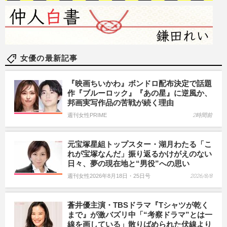
女優の最新記事
『映画ちいかわ』ボンドロ配布決定で話題
作『ブルーロック』『あの星』に逆風か、
邦画実写作品の苦戦が続く理由
週刊女性PRIME
2時間前
元宝塚星組トップスター・湖月わたる「こ
れが宝塚なんだ」振り返るかけがえのない
日々、夢の現在地と“男役”への思い
週刊女性2026年8月18日・25日号
2026/8/8
蒼井優主演・TBSドラマ『Tシャツが乾く
まで』が激バズリ中「“考察ドラマ”とは一
線を画している」散りばめられた伏線より