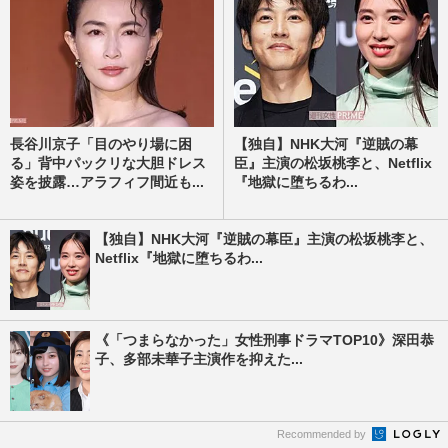
長谷川京子「目のやり場に困
【独自】NHK大河『逆賊の幕
る」背中パックリな大胆ドレス
臣』主演の松坂桃李と、Netflix
姿を披露…アラフィフ間近も...
『地獄に堕ちるわ...
【独自】NHK大河『逆賊の幕臣』主演の松坂桃李と、
Netflix『地獄に堕ちるわ...
《「つまらなかった」女性刑事ドラマTOP10》深田恭
子、多部未華子主演作を抑えた...
Recommended by