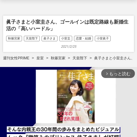
眞子さまと小室圭さん、ゴールインは既定路線も新婚生
活の「高いハードル」
秋篠宮家
天皇陛下
眞子さま
小室圭
恋愛・結婚
小室眞子
2021/2/25
週刊女性PRIME
皇室
秋篠宮家
天皇陛下
眞子さまと小室圭さん、
もっと読む
arrow_forward_ios