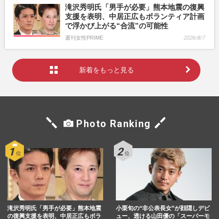
滝沢秀明氏「男手が必要」熊本地震の復興
支援を表明、中居正広もボランティア計画
で浮かび上がる“合流”の可能性
週刊女性PRIME
2026/8/7
新着をもっと見る
Photo Ranking
滝沢秀明氏「男手が必要」熊本地震
小栗旬の“非公表長女”が顔隠しデビ
の復興支援を表明、中居正広もボラ
ュー、透ける山田優の「スーパーモ