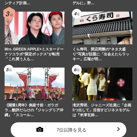
ンティア計画…
デルに」野…
Mrs. GREEN APPLE×ミスタードー
くら寿司、閉店間際の“ネタ大盛
ナツコラボ“限定ボックス”が転売
り”写真が話題に「出会えたらラッ
「これ買う人も…
キー」広報が明…
《開業1周年》倒産寸前・ガラガ
滝沢秀明、ジャニーズ社員に「企画
ラ…酷評だらけの『ジャングリア沖
5つ出して」目指すビジネスモデル
縄』「スコール…
は『米津玄師…
7位以降を見る