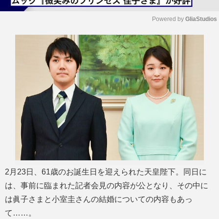
Powered by 
GliaStudios
M
u
t
e
2月23日、61歳のお誕生日を迎えられた天皇陛下。同日に
は、事前に臨まれた記者会見の内容が公となり、その中に
は眞子さまと小室圭さんの結婚についての内容もあっ
て……。