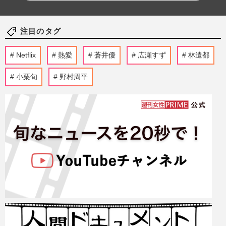
注目のタグ
Netflix
熱愛
蒼井優
広瀬すず
林遣都
小栗旬
野村周平