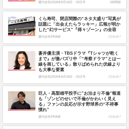
週刊女性2026年8月18日・25日号
5時間前
くら寿司、閉店間際の“ネタ大盛り”写真が
話題に「出会えたらラッキー」広報が明か
した“幻サービス”『得々ゾーン』の全容
週刊女性PRIME
2026/8/7
蒼井優主演・TBSドラマ『Tシャツが乾く
まで』が激バズリ中「“考察ドラマ”とは一
線を画している」散りばめられた伏線より
も大事な要素
週刊女性2026年8月18日・25日号
2026/8/7
巨人・高梨雄平投手に”お泊まり不倫”報道
も「ゾンビのせいで不倫がかわいく見え
る」ファンの反応が示す野球界の“不祥事
慣れ”
週刊女性PRIME
2026/8/7