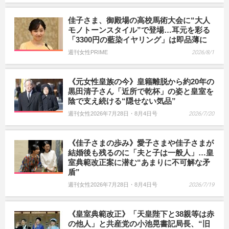
佳子さま、御殿場の高校馬術大会に“大人
モノトーンスタイル”で登場…耳元を彩る
「3300円の藍染イヤリング」は即品薄に
週刊女性PRIME
2026/8/1
《元女性皇族の今》皇籍離脱から約20年の
黒田清子さん「近所で乾杯」の姿と皇室を
陰で支え続ける“隠せない気品”
週刊女性2026年7月28日・8月4日号
2026/7/20
《佳子さまの歩み》愛子さまや佳子さまが
結婚後も残るのに「夫と子は一般人」…皇
室典範改正案に潜む“あまりに不可解な矛
盾”
週刊女性2026年7月28日・8月4日号
2026/7/19
《皇室典範改正》「天皇陛下と38親等は赤
の他人」と共産党の小池晃書記局長、“旧