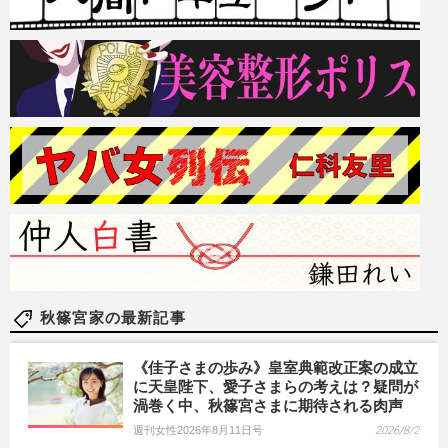
秋篠宮家の最新記事
《佳子さまの歩み》皇室典範改正案の成立
に天皇陛下、愛子さまらの考えは？疑問が
渦巻く中、秋篠宮さまに期待される肉声
週刊女性2026年8月11日号
2026/8/2