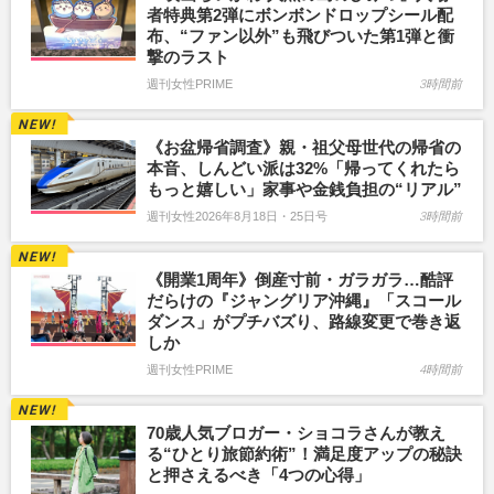
者特典第2弾にボンボンドロップシール配
布、“ファン以外”も飛びついた第1弾と衝
撃のラスト
週刊女性PRIME
3時間前
《お盆帰省調査》親・祖父母世代の帰省の
本音、しんどい派は32%「帰ってくれたら
もっと嬉しい」家事や金銭負担の“リアル”
週刊女性2026年8月18日・25日号
3時間前
《開業1周年》倒産寸前・ガラガラ…酷評
だらけの『ジャングリア沖縄』「スコール
ダンス」がプチバズり、路線変更で巻き返
しか
週刊女性PRIME
4時間前
70歳人気ブロガー・ショコラさんが教え
る“ひとり旅節約術”！満足度アップの秘訣
と押さえるべき「4つの心得」