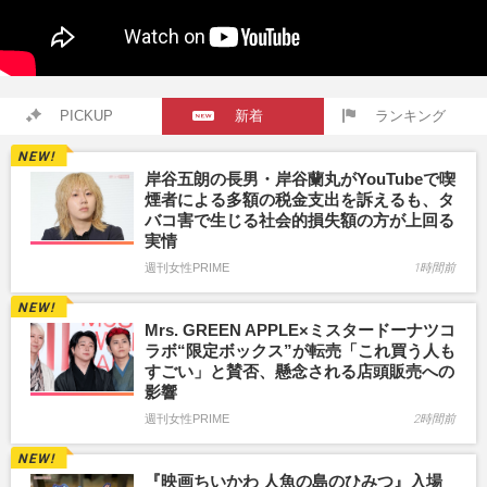
PICKUP
新着
ランキング
岸谷五朗の長男・岸谷蘭丸がYouTubeで喫
煙者による多額の税金支出を訴えるも、タ
バコ害で生じる社会的損失額の方が上回る
実情
週刊女性PRIME
1時間前
Mrs. GREEN APPLE×ミスタードーナツコ
ラボ“限定ボックス”が転売「これ買う人も
すごい」と賛否、懸念される店頭販売への
影響
週刊女性PRIME
2時間前
『映画ちいかわ 人魚の島のひみつ』入場