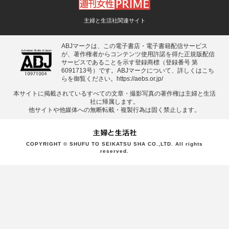
主婦と生活社関連サイト
ABJマークは、この電子書店・電子書籍配信サービス
が、著作権者からコンテンツ使用許諾を得た正規版配信
サービスであることを示す登録商標（登録番号 第
6091713号）です。ABJマークについて、詳しくはこち
らを御覧ください。
https://aebs.or.jp/
本サイトに掲載されているすべての⽂章・撮影写真の著作権は主婦と⽣活
社に帰属します。
他サイトや他媒体への無断転載・複製⾏為は固く禁⽌します。
COPYRIGHT © SHUFU TO SEIKATSU SHA CO.,LTD. All rights
reserved.