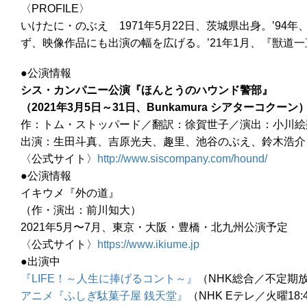
〈PROFILE〉
いけたに・のぶえ 1971年5月22日、茨城県出身。’9
ず、映像作品にも出演の幅を広げる。’21年1月、『獣道一
●公演情報
シス・カンパニー公演『ほんとうのハウンド警部』
（2021年3月5日～31日、Bunkamura シアターコクーン
作：トム・ストッパード／翻訳：徐賀世子／演出：小川絵
出演：生田斗真、吉原光夫、趣里、池谷のぶえ、鈴木浩介
〈公式サイト〉
http://www.siscompany.com/hound/
●公演情報
イキウメ『外の道』
（作・演出：前川知大）
2021年5月〜7月、東京・大阪・豊橋・北九州公演予定
〈公式サイト〉
https://www.ikiume.jp
●出演中
『LIFE！～人生に捧げるコント～』
（NHK総合／不定期
アニメ『ふしぎ駄菓子屋 銭天堂』
（NHK Eテレ／火曜18