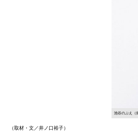
池谷のぶえ（
（取材・文／井ノ口裕子）