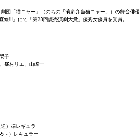
4年、劇団「猫ニャー」（のちの「演劇弁当猫ニャー」）の舞台俳
直線!!!』にて「第28回読売演劇大賞」優秀女優賞を受賞。
）
梨子
、峯村リエ、山崎一
放送）準レギュラー
:45～）レギュラー