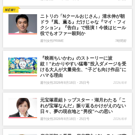
ニトリの「Nクールおじさん」清水伸が朝
ドラ『風、薫る』だけじゃな『マイ・フィ
クション』『告白』で怪演！今後はヒール
役でもオファー殺到か
週刊女性PRIME
7時間前
『映画ちいかわ』のストーリーに波
紋！“わかりやすい猛毒”投入ダメージを受
ける大人が大量発生、“子ども向け作品”に
ハマる理由
週刊女性2026年8月18日・25日号
2026/8/8
元宝塚星組トップスター・湖月わたる「こ
れが宝塚なんだ」振り返るかけがえのない
日々、夢の現在地と“男役”への思い
週刊女性2026年8月18日・25日号
2026/8/8