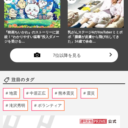
『映画ちいかわ』のストーリーに波
乳がんステージ4のYouTuberミミポ
紋！“わかりやすい猛毒”投入ダメー
ポ「腫瘍が皮膚から飛び出してき
ジを受ける…
た」34歳で余命…
7位以降を見る
注目のタグ
地震
中居正広
熊本震災
震災
滝沢秀明
ボランティア