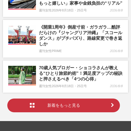
もっと嬉しい」家事や金銭負担の“リアル”
週刊女性2026年8月18日・25日号
2026/8/8
《開業1周年》倒産寸前・ガラガラ…酷評
だらけの『ジャングリア沖縄』「スコール
ダンス」がプチバズり、路線変更で巻き返
しか
週刊女性PRIME
2026/8/8
70歳人気ブロガー・ショコラさんが教え
る“ひとり旅節約術”！満足度アップの秘訣
と押さえるべき「4つの心得」
週刊女性2026年8月18日・25日号
2026/8/8
新着をもっと見る