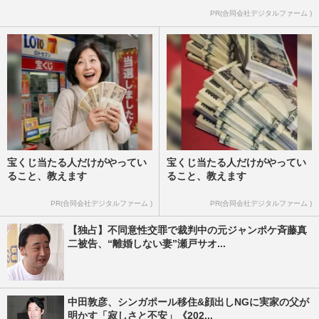
PR(合同会社デジタルファーム )
宝くじ当たる人だけがやってい
宝くじ当たる人だけがやってい
ること、教えます
ること、教えます
PR(合同会社デジタルファーム )
PR(合同会社デジタルファーム )
【独占】不同意性交罪で裁判中の元ジャンポケ斉藤真
二被告、“離婚しない妻”瀬戸サオ...
中田敦彦、シンガポール移住&顔出しNGに実家の父が
明かす「寂しさと不安」《202...