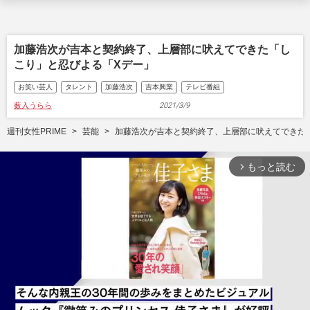
加藤浩次が吉本と契約終了、上層部に吠えてできた「し
こり」と忍びよる「Xデー」
お笑い芸人
タレント
加藤浩次
吉本興業
テレビ番組
薮入うらら
2021/3/9
週刊女性PRIME
芸能
加藤浩次が吉本と契約終了、上層部に吠えてできた
もっと読む
arrow_forward_ios