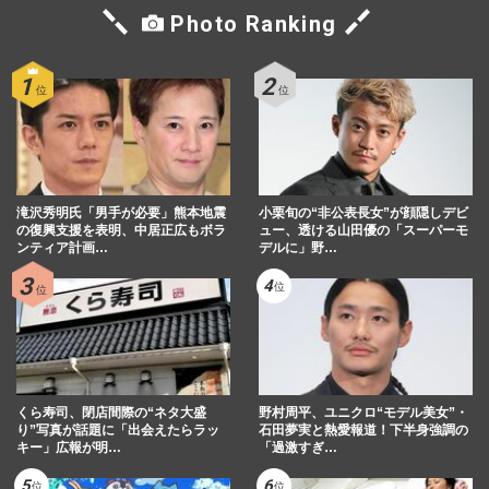
Photo Ranking
滝沢秀明氏「男手が必要」熊本地震
小栗旬の“非公表長女”が顔隠しデビ
の復興支援を表明、中居正広もボラ
ュー、透ける山田優の「スーパーモ
ンティア計画…
デルに」野…
くら寿司、閉店間際の“ネタ大盛
野村周平、ユニクロ“モデル美女”・
り”写真が話題に「出会えたらラッ
石田夢実と熱愛報道！下半身強調の
キー」広報が明…
「過激すぎ…