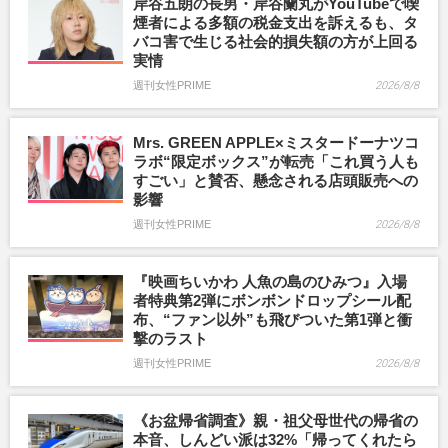
岸谷五朗の長男・岸谷蘭丸がYouTubeで喫
煙者による多額の税金支出を訴えるも、タ
バコ害で生じる社会的損失額の方が上回る
実情
週刊女性PRIME
2026/8/8
Mrs. GREEN APPLE×ミスタードーナツコ
ラボ“限定ボックス”が転売「これ買う人も
すごい」と賛否、懸念される店頭販売への
影響
週刊女性PRIME
2026/8/8
『映画ちいかわ 人魚の島のひみつ』入場
者特典第2弾にボンボンドロップシール配
布、“ファン以外”も飛びついた第1弾と衝
撃のラスト
週刊女性PRIME
2026/8/8
《お盆帰省調査》親・祖父母世代の帰省の
本音、しんどい派は32%「帰ってくれたら