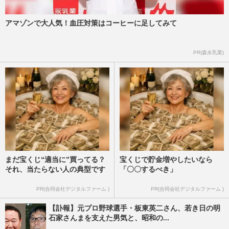
アマゾンで大人気！血圧対策はコーヒーに足してみて
PR(森永乳業)
まだ宝くじ“適当に”買ってる？
宝くじで貯金増やしたいなら
それ、当たらない人の典型です
「〇〇するべき」
PR(合同会社デジタルファーム )
PR(合同会社デジタルファーム )
【訃報】元プロ野球選手・板東英二さん、若き日の明
石家さんまを支えた男気と、昭和の...