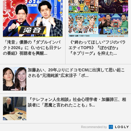
「滝音」優勝の『ダブルインパ
《“終わってほしい”フジのバラ
クト2026』に《いかにも日テレ
エティTOP5》『ぽかぽか』
の番組》視聴者を興醒...
『ネプリーグ』を抑えた...
加藤あい、20年ぶりにドコモCMに出演して思い起こ
される“元清純派”広末涼子「ポ...
『テレフォン人生相談』社会心理学者・加藤諦三、相
談者に「悪魔と言われたことも」5...
Recommended by