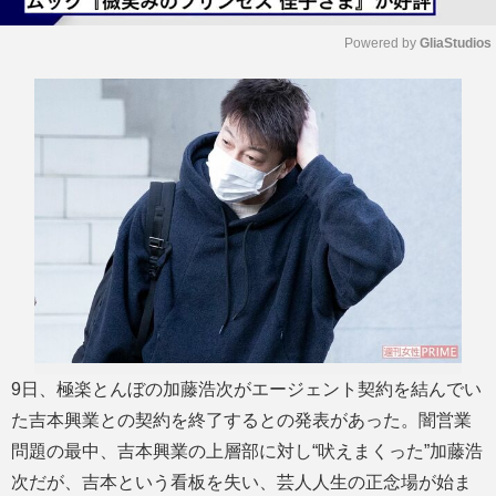
Powered by 
GliaStudios
M
u
t
e
9日、極楽とんぼの加藤浩次がエージェント契約を結んでい
た吉本興業との契約を終了するとの発表があった。闇営業
問題の最中、吉本興業の上層部に対し“吠えまくった”加藤浩
次だが、吉本という看板を失い、芸人人生の正念場が始ま