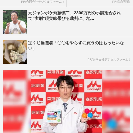
PR(合同会社デジタルファーム )
PR(森永乳業)
元ジャンポケ斉藤慎二、2300万円の示談拒否され
て“実刑”現実味帯びる裁判に、地...
宝くじ当選者「〇〇をやらずに買うのはもったいな
い」
PR(合同会社デジタルファーム )