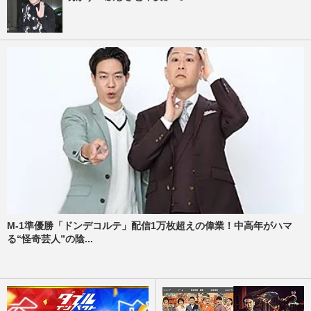
M-1準優勝「ドンデコルテ」配信1万枚超えの偉業！中高年がハマ
る“怪奇芸人”の陰...