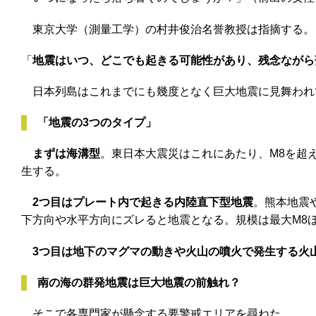
東京大学（測量工学）の村井俊治名誉教授は指摘する。
「
地震はいつ、どこでも起きる可能性があり、残念ながら
日本列島はこれまでにも幾度となく巨大地震に見舞われ
「地震の3つのタイプ」
まずは海溝型
。東日本大震災はこれにあたり、M8を超
生する。
2つ目はプレート内で起きる内陸直下型地震
。熊本地震
下方向や水平方向にズレると地震となる。規模は最大M8
3つ目は地下のマグマの動きや火山の噴火で発生する火
南の海の群発地震は巨大地震の前触れ？
そこで各専門家が懸念する要警戒エリアを尋ねた。