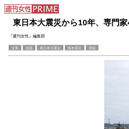
東日本大震災から10年、専門家
『週刊女性』編集部
災害
地震
東日本大震災
熊本震災
津波