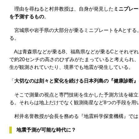
理由を尋ねると村井教授は、自身が発見した
ミニプレー
を予測するもの
。
宮城県や岩手県の大部分が乗るミニプレートをAとする。
る。
Aは青森県などが乗るB、福島県などが乗るCとそれぞれ
で約20センチの高さのひずみがたまっていると考えられ
生が観測されていたり、境界でも地震が発生している。
「
大切なのは刻々と変化を続ける日本列島の『健康診断』
そこで測量の視点と専門技術を生かした予測方法を確立
る。それらは地上だけでなく観測衛星など8つの手段を用
村井名誉教授が会長を務める『地震科学探査機構』では
地震予測が可能な時代に？