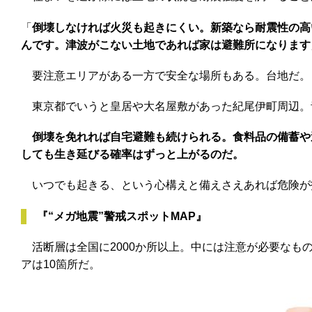
「
倒壊しなければ火災も起きにくい。新築なら耐震性の高
んです。津波がこない土地であれば家は避難所になります
要注意エリアがある一方で安全な場所もある。台地だ。
東京都でいうと皇居や大名屋敷があった紀尾伊町周辺。
倒壊を免れれば自宅避難も続けられる。食料品の備蓄や
しても生き延びる確率はずっと上がるのだ。
いつでも起きる、という心構えと備えさえあれば危険が
『“メガ地震”警戒スポットMAP』
活断層は全国に2000か所以上。中には注意が必要なも
アは10箇所だ。