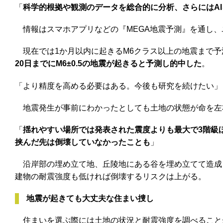
「
科学的根拠や観測のデータを総合的に分析、さらにはA
情報はスマホアプリなどの『MEGA地震予測』を通し、
現在では1か月以内に起きるM6クラス以上の地震まで予
20日までにM6±0.5の地震が起きると予測し的中した
。
「より精度を高める必要はある。今後も研究を続けたい」
地震発生が事前にわかったとしても土地の状態が命を左
「
揺れやすい場所では発表された震度よりも最大で3階級
挟んだ先は倒壊していなかったことも
」
沿岸部の埋め立て地、丘陵地にある谷を埋め立てて造成
建物の耐震強度も低ければ倒壊するリスクは上がる。
地震が起きても大丈夫な住まい捜し
住まいを選ぶ際には土地の状況と耐震強度を調べること