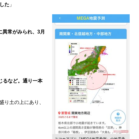
した
」
に異常がみられ、3月
じるなど。通り一本
盛り土の上にあり、