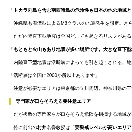
「
トカラ列島を含む南西諸島の危険性も日本の他の地域と
沖縄県も海溝型によるM8クラスの地震発生を想定。さら
ただ内陸直下型地震は全国どこでも起きるリスクがある
「
もともと火山もあり地震が多い場所です。大きな直下型
内陸直下型地震は活断層によっても引き起こされる。地
「活断層は全国に2000か所以上あります」
注意が必要なエリアは東京都の立川周辺。神奈川県の三
専門家が口をそろえる要注意エリア
だが複数の専門家らが口をそろえ危険を指摘する地域が
特に前出の村井名誉教授は「
要警戒レベルが高いエリア