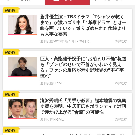
蒼井優主演・TBSドラマ『Tシャツが乾く
まで』が激バズリ中「“考察ドラマ”とは一
線を画している」散りばめられた伏線より
も大事な要素
週刊女性2026年8月18日・25日号
0時間前
巨人・高梨雄平投手に”お泊まり不倫”報道
も「ゾンビのせいで不倫がかわいく見え
る」ファンの反応が示す野球界の“不祥事
慣れ”
週刊女性PRIME
2時間前
滝沢秀明氏「男手が必要」熊本地震の復興
支援を表明、中居正広もボランティア計画
で浮かび上がる“合流”の可能性
週刊女性PRIME
2時間前