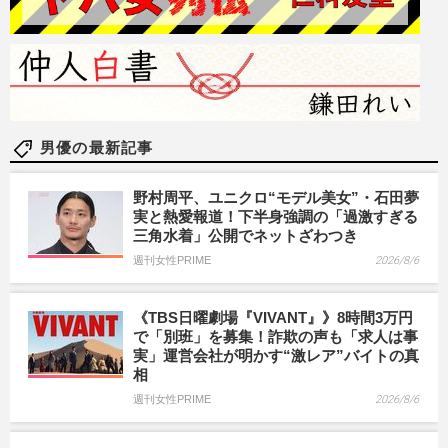
男優の最新記事
野村周平、ユニクロ“モデル美女”・石田夢
実と熱愛報道！下半身強調の「過激すぎる
三角水着」公開でネットざわつき
週刊女性PRIME
2026/8/6
《TBS日曜劇場『VIVANT』》8時間3万円
で「別班」を募集！詐欺の声も「求人は事
実」運営会社が明かす“激レア”バイトの真
相
週刊女性PRIME
2026/8/6