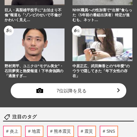
巨人・高梨雄平投手に”お泊まり不
NHK職員への性加害で“出禁”食らっ
倫”報道も「ゾンビのせいで不倫が
た〈5年前の番組出演者〉特定が進
かわいく見え…
むも、ネット…
野村周平、ユニクロ“モデル美女”・
中居正広、武田舞香との“6年愛”の
石田夢実と熱愛報道！下半身強調の
ウラで隠してきた「年下女性の存
「過激すぎ…
在」
7位以降を見る
注目のタグ
炎上
地震
熊本震災
震災
SNS