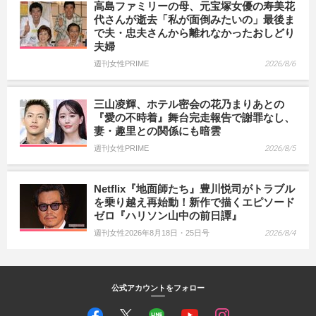
高島ファミリーの母、元宝塚女優の寿美花
代さんが逝去「私が面倒みたいの」最後ま
で夫・忠夫さんから離れなかったおしどり
夫婦
週刊女性PRIME
2026/8/6
三山凌輝、ホテル密会の花乃まりあとの
『愛の不時着』舞台完走報告で謝罪なし、
妻・趣里との関係にも暗雲
週刊女性PRIME
2026/8/5
Netflix『地面師たち』豊川悦司がトラブル
を乗り越え再始動！新作で描くエピソード
ゼロ『ハリソン山中の前日譚』
週刊女性2026年8月18日・25日号
2026/8/4
公式アカウントをフォロー