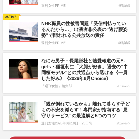
週刊女性PRIME
4時間前
NHK職員の性被害問題「受信料払ってい
るんだから…」出演者非公表の“逃げ腰姿
勢”で問われる公共放送の責任
週刊女性PRIME
8時間前
なにわ男子・長尾謙杜と熱愛報道の元E-
girls・稲垣莉生「犬顔が好き」過去の“半
同棲モデル”との共通点から透ける《一貫
した好み》《2026年8月Choice》
『週刊女性』編集部
2026/8/7
「親が倒れているかも」離れて暮らす子ど
もの不安を減らす！専門家が指南する“見
守りサービス”の最適解と5つのコツ
週刊女性2026年8月18日・25日号
2026/8/7