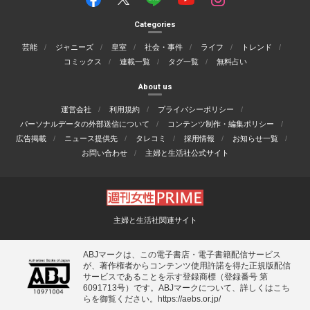
Categories
芸能
ジャニーズ
皇室
社会・事件
ライフ
トレンド
コミックス
連載一覧
タグ一覧
無料占い
About us
運営会社
利用規約
プライバシーポリシー
パーソナルデータの外部送信について
コンテンツ制作・編集ポリシー
広告掲載
ニュース提供先
タレコミ
採用情報
お知らせ一覧
お問い合わせ
主婦と生活社公式サイト
主婦と生活社関連サイト
ABJマークは、この電子書店・電子書籍配信サービス
が、著作権者からコンテンツ使用許諾を得た正規版配信
サービスであることを示す登録商標（登録番号 第
6091713号）です。ABJマークについて、詳しくはこち
らを御覧ください。
https://aebs.or.jp/