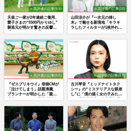
⭐ 高評価の記事(9.8)
⭐ 高評価の記事(10)
天皇ご一家が2年連続ご着用、
山田涼介が『一次元の挿し
愛子さまの“5500円かりゆし”
木』で魅せる新境地「キラキ
製造元が明かす驚きの反響
ラしたフィルターが1枚外れて
「まさかうちの商品とは…」
くれたら」アイドル像を封印
した覚悟
⭐ 高評価の記事(9.5)
⭐ 高評価の記事(9.7)
『ゼスプリキウイ』母猫CMが
古川琴音『ミッドナイトタク
「泣けてしまう」話題沸騰、
シー』の“ミステリアスな眼差
プランナーが明かした「親に
し”に「僕の描く女の子みた
連絡したくなる」制作秘話
い」現代美術家・奈良美智氏
もSNSで“公認”