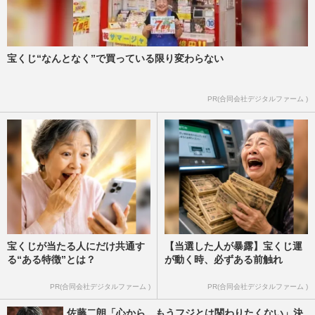
宝くじ“なんとなく”で買っている限り変わらない
PR(合同会社デジタルファーム )
宝くじが当たる人にだけ共通す
【当選した人が暴露】宝くじ運
る“ある特徴”とは？
が動く時、必ずある前触れ
PR(合同会社デジタルファーム )
PR(合同会社デジタルファーム )
佐藤二朗「心から、もうフジとは関わりたくない」決