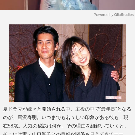
Powered by 
GliaStudios
M
u
t
e
夏ドラマが続々と開始される中、主役の中で“最年長”となる
のが、唐沢寿明。いつまでも若々しい印象がある彼も、現
在58歳。人気の秘訣は何か。その理由を紐解いていくと、
そこには妻・山口智子との良好な関係も見えてきてーー。