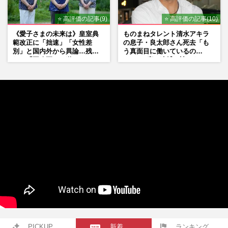
⭐ 高評価の記事(9)
⭐ 高評価の記事(10)
《愛子さまの未来は》皇室典
ものまねタレント清水アキラ
範改正に「拙速」「女性差
の息子・良太郎さん死去「も
別」と国内外から異論…残さ
う真面目に働いているの
れた「再改正」の道
で」、2度の逮捕も諦めなかっ
た芸能界“波乱に満ちた37年”
PICKUP
新着
ランキング