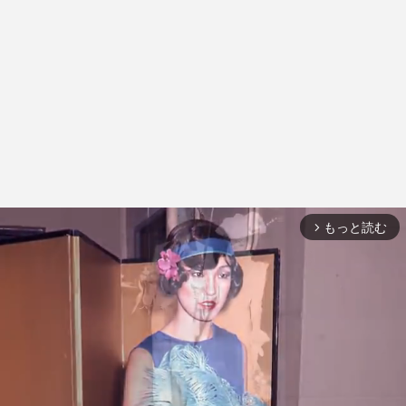
もっと読む
arrow_forward_ios