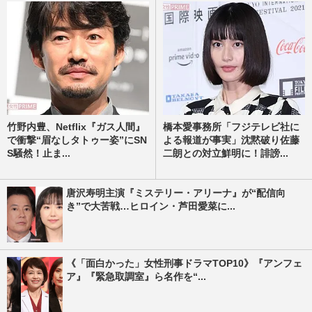
竹野内豊、Netflix『ガス人間』
橋本愛事務所「フジテレビ社に
で衝撃“眉なしタトゥー姿”にSN
よる報道が事実」沈黙破り佐藤
S騒然！止ま...
二朗との対立鮮明に！誹謗...
唐沢寿明主演『ミステリー・アリーナ』が“配信向
き”で大苦戦…ヒロイン・芦田愛菜に...
《「面白かった」女性刑事ドラマTOP10》『アンフェ
ア』『緊急取調室』ら名作を“...