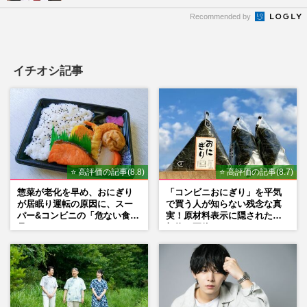
Recommended by
イチオシ記事
⭐ 高評価の記事(8.8)
⭐ 高評価の記事(8.7)
惣菜が老化を早め、おにぎり
「コンビニおにぎり」を平気
が居眠り運転の原因に、スー
で買う人が知らない残念な真
パー&コンビニの「危ない食
実！原材料表示に隠された添
品」
加物の正体