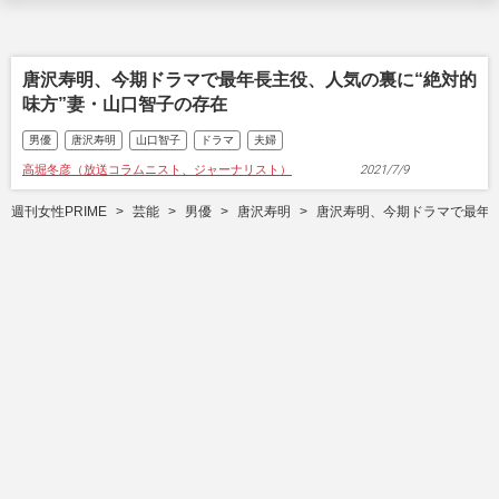
唐沢寿明、今期ドラマで最年長主役、人気の裏に“絶対的
味方”妻・山口智子の存在
男優
唐沢寿明
山口智子
ドラマ
夫婦
高堀冬彦（放送コラムニスト、ジャーナリスト）
2021/7/9
週刊女性PRIME
芸能
男優
唐沢寿明
唐沢寿明、今期ドラマで最年長