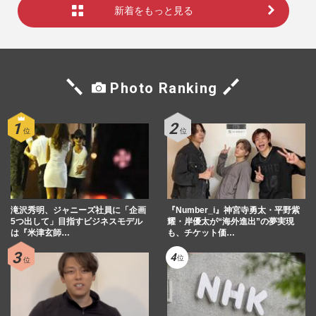
新着をもっと見る
Photo Ranking
滝沢秀明、ジャニーズ社員に「企画
『Number_i』神宮寺勇太・平野紫
5つ出して」目指すビジネスモデル
耀・岸優太が“海外進出”の夢実現
は『米津玄師…
も、チケット価…