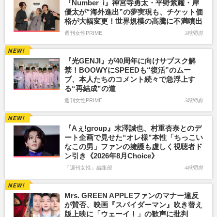
『Number_i』神宮寺勇太・平野紫耀・岸
優太が“海外進出”の夢実現も、チケット価
格が大幅変更！世界規模の高騰に不満噴出
週刊女性PRIME
3時間前
『光GENJI』が40周年に向けサブスク解
禁！BOOWYにSPEEDも“復活”のムー
ブ、本人たちのコメント続々で急浮上す
る“再結成”の道
週刊女性PRIME
3時間前
『Aぇ!group』末澤誠也、村重杏奈とのデ
ート企画で見せた“オレ様”本性「ちっこい
なこの男」ファンの擁護も虚しく視聴者ド
ン引き《2026年8月Choice》
『週刊女性』編集部
4時間前
Mrs. GREEN APPLEファンのマナー違反
が賛否、映画『スパイダーマン』吹き替え
版上映に「ウェーイ！」の歓声に批判