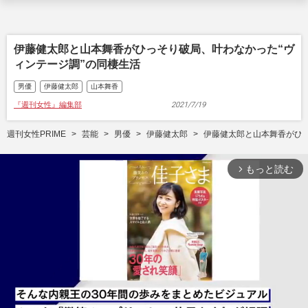
伊藤健太郎と山本舞香がひっそり破局、叶わなかった“ヴ
ィンテージ調”の同棲生活
男優
伊藤健太郎
山本舞香
『週刊女性』編集部
2021/7/19
週刊女性PRIME
芸能
男優
伊藤健太郎
伊藤健太郎と山本舞香がひっ
もっと読む
arrow_forward_ios