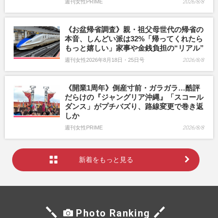
週刊女性PRIME
2026/8/8
《お盆帰省調査》親・祖父母世代の帰省の
本音、しんどい派は32%「帰ってくれたら
もっと嬉しい」家事や金銭負担の“リアル”
週刊女性2026年8月18日・25日号
2026/8/8
《開業1周年》倒産寸前・ガラガラ…酷評
だらけの『ジャングリア沖縄』「スコール
ダンス」がプチバズり、路線変更で巻き返
しか
週刊女性PRIME
2026/8/8
新着をもっと見る
Photo Ranking