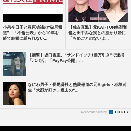
小泉今日子と豊原功補の“破局報
【独占直撃】元KAT-TUN亀梨和
道”…「不倫公表」から10年を
也と田中みな実との授かり婚に
経て結婚に縛られない...
「もめごとのないよ...
【衝撃】坂口杏里、“サンドイッチ1個万引き”で逮捕
「パパ活」「PayPay公開」...
なにわ男子・長尾謙杜と熱愛報道の元E-girls・稲垣莉
生「犬顔が好き」過去の“...
Recommended by