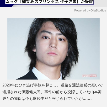
Powered by 
GliaStudios
M
u
t
e
2020年にひき逃げ事故を起こし、道路交通法違反の疑いで
逮捕された伊藤健太郎。事件の前から交際していた山本舞
香との関係は今も継続中だと報じられていたが……。