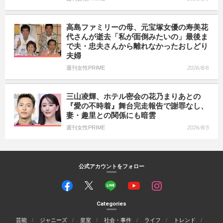
高島ファミリーの母、元宝塚女優の寿美花
代さんが逝去「私が面倒みたいの」最後ま
で夫・忠夫さんから離れなかったおしどり
夫婦
週刊女性PRIME
2026/8/6
三山凌輝、ホテル密会の花乃まりあとの
『愛の不時着』舞台完走報告で謝罪なし、
妻・趣里との関係にも暗雲
週刊女性PRIME
2026/8/5
公式アカウントをフォロー
Categories
芸能
ジャニーズ
皇室
社会・事件
ライフ
トレンド