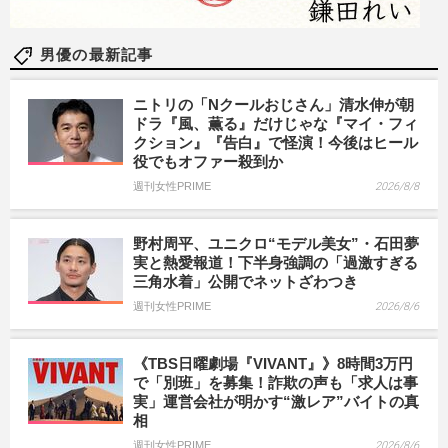
男優の最新記事
ニトリの「Nクールおじさん」清水伸が朝
ドラ『風、薫る』だけじゃな『マイ・フィ
クション』『告白』で怪演！今後はヒール
役でもオファー殺到か
週刊女性PRIME
2026/8/8
野村周平、ユニクロ“モデル美女”・石田夢
実と熱愛報道！下半身強調の「過激すぎる
三角水着」公開でネットざわつき
週刊女性PRIME
2026/8/6
《TBS日曜劇場『VIVANT』》8時間3万円
で「別班」を募集！詐欺の声も「求人は事
実」運営会社が明かす“激レア”バイトの真
相
週刊女性PRIME
2026/8/6