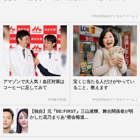
PR(合同会社デジタルファーム )
アマゾンで大人気！血圧対策は
宝くじ当たる人だけがやってい
コーヒーに足してみて
ること、教えます
PR(森永乳業)
PR(合同会社デジタルファーム )
【独自】元『BE:FIRST』三山凌輝、舞台関係者が明
かした花乃まりあ“密会報道...