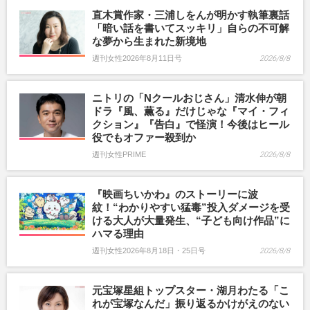
直木賞作家・三浦しをんが明かす執筆裏話
「暗い話を書いてスッキリ」自らの不可解
な夢から生まれた新境地
週刊女性2026年8月11日号
2026/8/8
ニトリの「Nクールおじさん」清水伸が朝
ドラ『風、薫る』だけじゃな『マイ・フィ
クション』『告白』で怪演！今後はヒール
役でもオファー殺到か
週刊女性PRIME
2026/8/8
『映画ちいかわ』のストーリーに波
紋！“わかりやすい猛毒”投入ダメージを受
ける大人が大量発生、“子ども向け作品”に
ハマる理由
週刊女性2026年8月18日・25日号
2026/8/8
元宝塚星組トップスター・湖月わたる「こ
れが宝塚なんだ」振り返るかけがえのない