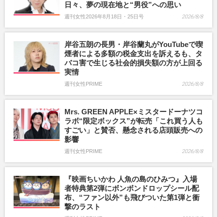
日々、夢の現在地と“男役”への思い
週刊女性2026年8月18日・25日号
2026/8/8
岸谷五朗の長男・岸谷蘭丸がYouTubeで喫
煙者による多額の税金支出を訴えるも、タ
バコ害で生じる社会的損失額の方が上回る
実情
週刊女性PRIME
2026/8/8
Mrs. GREEN APPLE×ミスタードーナツコ
ラボ“限定ボックス”が転売「これ買う人も
すごい」と賛否、懸念される店頭販売への
影響
週刊女性PRIME
2026/8/8
『映画ちいかわ 人魚の島のひみつ』入場
者特典第2弾にボンボンドロップシール配
布、“ファン以外”も飛びついた第1弾と衝
撃のラスト