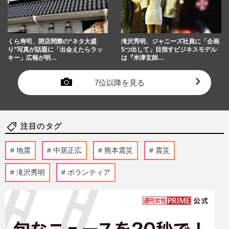
くら寿司、閉店間際の“ネタ大盛
滝沢秀明、ジャニーズ社員に「企画
り”写真が話題に「出会えたらラッ
5つ出して」目指すビジネスモデル
キー」広報が明…
は『米津玄師…
7位以降を見る
注目のタグ
地震
中居正広
熊本震災
震災
滝沢秀明
ボランティア