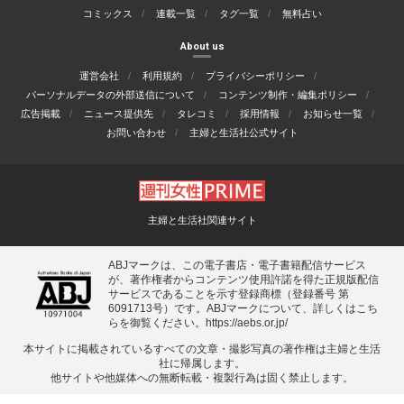
コミックス
連載一覧
タグ一覧
無料占い
About us
運営会社
利用規約
プライバシーポリシー
パーソナルデータの外部送信について
コンテンツ制作・編集ポリシー
広告掲載
ニュース提供先
タレコミ
採用情報
お知らせ一覧
お問い合わせ
主婦と生活社公式サイト
主婦と生活社関連サイト
ABJマークは、この電子書店・電子書籍配信サービス
が、著作権者からコンテンツ使用許諾を得た正規版配信
サービスであることを示す登録商標（登録番号 第
6091713号）です。ABJマークについて、詳しくはこち
らを御覧ください。
https://aebs.or.jp/
本サイトに掲載されているすべての⽂章・撮影写真の著作権は主婦と⽣活
社に帰属します。
他サイトや他媒体への無断転載・複製⾏為は固く禁⽌します。