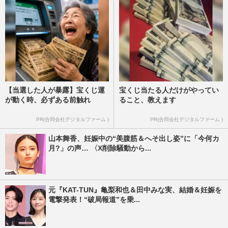
【当選した人が暴露】宝くじ運
宝くじ当たる人だけがやってい
が動く時、必ずある前触れ
ること、教えます
PR(合同会社デジタルファーム )
PR(合同会社デジタルファーム )
山本舞香、妊娠中の“美腹筋＆へそ出し姿”に「今何カ
月?」の声… 〈X削除騒動から...
元『KAT-TUN』亀梨和也＆田中みな実、結婚＆妊娠を
電撃発表！“破局報道”を乗...