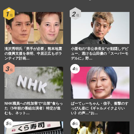
滝沢秀明氏「男手が必要」熊本地震
小栗旬の“非公表長女”が顔隠しデビ
の復興支援を表明、中居正広もボラ
ュー、透ける山田優の「スーパーモ
ンティア計画…
デルに」野…
NHK職員への性加害で“出禁”食らっ
ぱーてぃーちゃん・信子、衝撃のす
た〈5年前の番組出演者〉特定が進
っぴん姿に《ギャルメイクよりい
むも、ネット…
い》の声…“お…