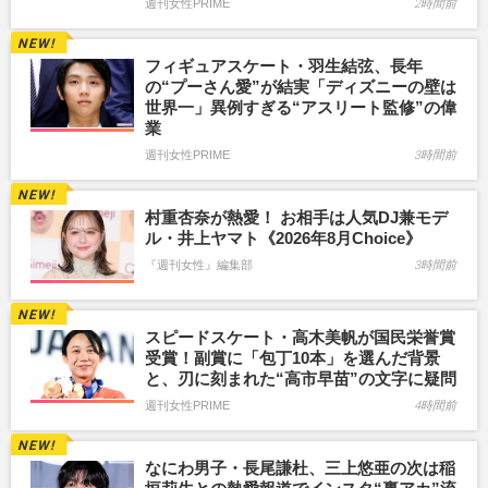
週刊女性PRIME
2時間前
フィギュアスケート・羽生結弦、長年
の“プーさん愛”が結実「ディズニーの壁は
世界一」異例すぎる“アスリート監修”の偉
業
週刊女性PRIME
3時間前
村重杏奈が熱愛！ お相手は人気DJ兼モデ
ル・井上ヤマト《2026年8月Choice》
『週刊女性』編集部
3時間前
スピードスケート・高木美帆が国民栄誉賞
受賞！副賞に「包丁10本」を選んだ背景
と、刃に刻まれた“高市早苗”の文字に疑問
週刊女性PRIME
4時間前
なにわ男子・長尾謙杜、三上悠亜の次は稲