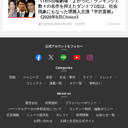
《TBS日曜劇場「よかった」ランキング》
数々の名作を抑えたダントツ1位は、社会
現象にもなった堺雅人主演『半沢直樹』
《2026年8月Choice》
週刊女性2026年3月24日・31日号
2026/8/4
公式アカウントをフォロー
Categories
芸能
ジャニーズ
皇室
社会・事件
ライフ
トレンド
コミックス
連載一覧
タグ一覧
無料占い
About us
運営会社
利用規約
プライバシーポリシー
パーソナルデータの外部送信について
コンテンツ制作・編集ポリシー
広告掲載
ニュース提供先
タレコミ
採用情報
お知らせ一覧
お問い合わせ
主婦と生活社公式サイト