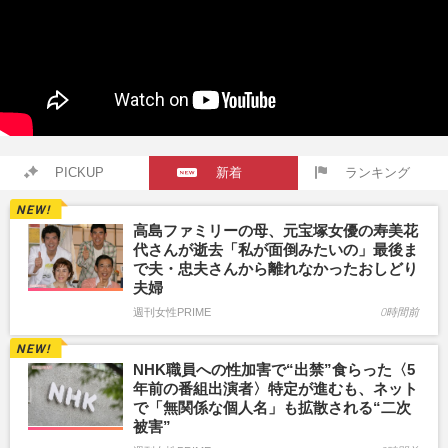
PICKUP
新着
ランキング
高島ファミリーの母、元宝塚女優の寿美花
代さんが逝去「私が面倒みたいの」最後ま
で夫・忠夫さんから離れなかったおしどり
夫婦
週刊女性PRIME
0時間前
NHK職員への性加害で“出禁”食らった〈5
年前の番組出演者〉特定が進むも、ネット
で「無関係な個人名」も拡散される“二次
被害”