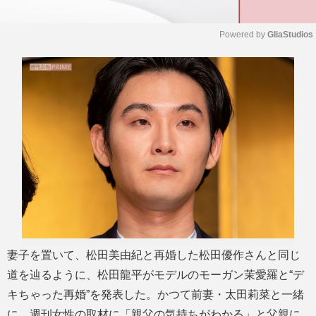
Powered by 
GliaStudios
M
u
t
e
妻子を置いて、松田美由紀と再婚した松田優作さんと同じ
道を辿るように、松田龍平がモデルのモーガン茉愛羅と“デ
キちゃった再婚”を発表した。かつて前妻・太田莉菜と一緒
に、週刊女性の取材に「親父の気持ちがわかる」と父親に