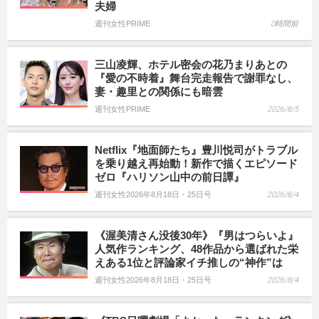
夫婦
週刊女性PRIME
0時間前
三山凌輝、ホテル密会の花乃まりあとの
『愛の不時着』舞台完走報告で謝罪なし、
妻・趣里との関係にも暗雲
週刊女性PRIME
2026/8/5
Netflix『地面師たち』豊川悦司がトラブル
を乗り越え再始動！新作で描くエピソード
ゼロ『ハリソン山中の前日譚』
週刊女性2026年8月18日・25日号
2026/8/4
《渥美清さん没後30年》『男はつらいよ』
人気作ランキング、48作品から選ばれた栄
えある1位と評論家イチ推しの“神作”は
週刊女性2026年8月18日・25日号
2026/8/4