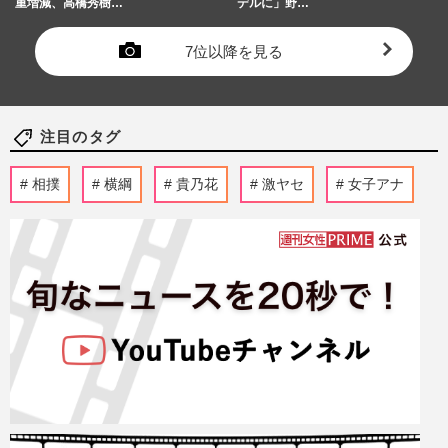
重増減、高橋秀樹…
デルに」野…
7位以降を見る
注目のタグ
相撲
横綱
貴乃花
激ヤセ
女子アナ