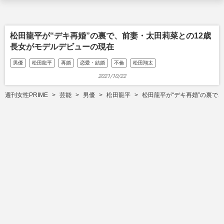
松田龍平が“デキ再婚”の裏で、前妻・太田莉菜との12歳
長女がモデルデビューの現在
男優
松田龍平
再婚
恋愛・結婚
不倫
松田翔太
2021/10/22
週刊女性PRIME
芸能
男優
松田龍平
松田龍平が“デキ再婚”の裏で