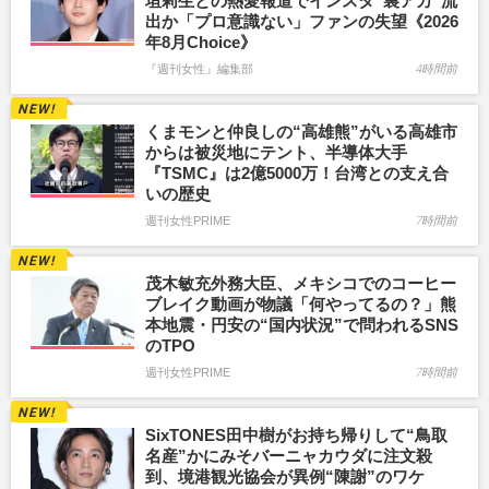
垣莉生との熱愛報道でインスタ“裏アカ”流
出か「プロ意識ない」ファンの失望《2026
年8月Choice》
『週刊女性』編集部
4時間前
くまモンと仲良しの“高雄熊”がいる高雄市
からは被災地にテント、半導体大手
『TSMC』は2億5000万！台湾との支え合
いの歴史
週刊女性PRIME
7時間前
茂木敏充外務大臣、メキシコでのコーヒー
ブレイク動画が物議「何やってるの？」熊
本地震・円安の“国内状況”で問われるSNS
のTPO
週刊女性PRIME
7時間前
SixTONES田中樹がお持ち帰りして“鳥取
名産”かにみそバーニャカウダに注文殺
到、境港観光協会が異例“陳謝”のワケ