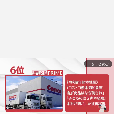
もっと読む
arrow_forward_ios