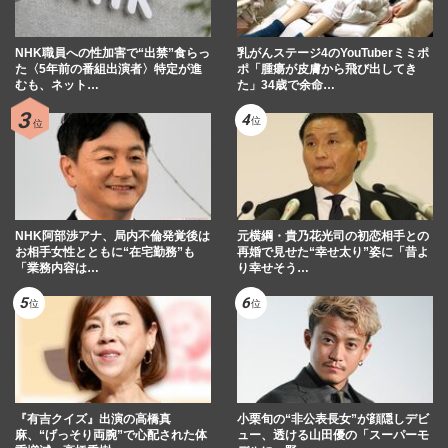
NHK職員への性加害で“出禁”食らっ
乳がんステージ4のYouTuberミミポ
た〈5年前の番組出演者〉特定が進
ポ「腫瘍が皮膚から飛び出してき
むも、ネット…
た」34歳で余命…
NHK阿部渉アナ、局内不倫発覚後は
元横綱・貴乃花光司の初恋相手との
お相手女性とともに“在宅勤務”も
再婚で見せた“幸せ太り”姿に「昔よ
「業務内容は…
り幸せそう…
『有吉クイズ』出演の高橋真
小栗旬の“非公表長女”が顔隠しデビ
麻、“げっそり両腕”で心配された体
ュー、透ける山田優の「スーパーモ