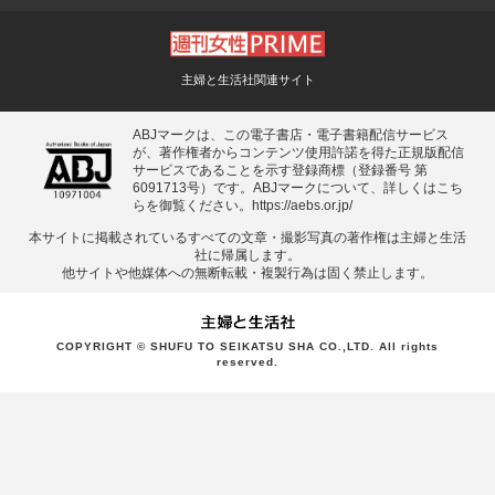
主婦と生活社関連サイト
ABJマークは、この電子書店・電子書籍配信サービス
が、著作権者からコンテンツ使用許諾を得た正規版配信
サービスであることを示す登録商標（登録番号 第
6091713号）です。ABJマークについて、詳しくはこち
らを御覧ください。
https://aebs.or.jp/
本サイトに掲載されているすべての⽂章・撮影写真の著作権は主婦と⽣活
社に帰属します。
他サイトや他媒体への無断転載・複製⾏為は固く禁⽌します。
COPYRIGHT © SHUFU TO SEIKATSU SHA CO.,LTD. All rights
reserved.