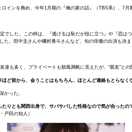
ヒロインを務め、今年1月期の『俺の家の話』（TBS系）、7
演予定でした。この枠は、『逃げるは恥だが役に立つ』や『恋は
した。田中圭さんや磯村勇斗さんなど、旬の俳優の出演も決ま
友達も多く、プライベートも順風満帆に見えたが、“親友”との
2年ほど前から、会うことはもちろん、ほとんど連絡もとらなく
深かった。
ふたりとも関西出身で、サバサバした性格なので気が合ったの
・戸田の知人）