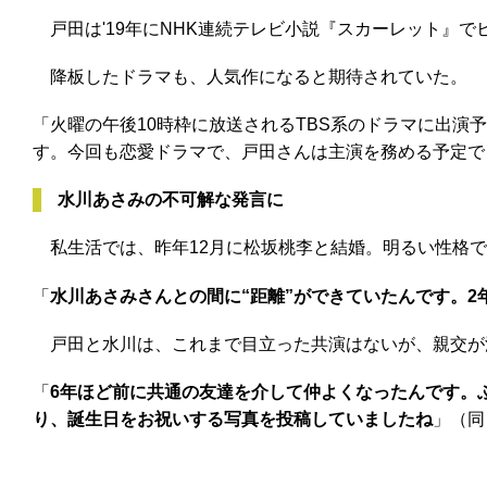
戸田は'19年にNHK連続テレビ小説『スカーレット』で
降板したドラマも、人気作になると期待されていた。
「火曜の午後10時枠に放送されるTBS系のドラマに出
す。今回も恋愛ドラマで、戸田さんは主演を務める予定で
水川あさみの不可解な発言に
私生活では、昨年12月に松坂桃李と結婚。明るい性格で
「
水川あさみさんとの間に“距離”ができていたんです。
戸田と水川は、これまで目立った共演はないが、親交が
「
6年ほど前に共通の友達を介して仲よくなったんです。
り、誕生日をお祝いする写真を投稿していましたね
」（同