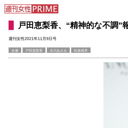
戸田恵梨香、“精神的な不調
週刊女性2021年11月9日号
女優
戸田恵梨香
水川あさみ
松坂桃李