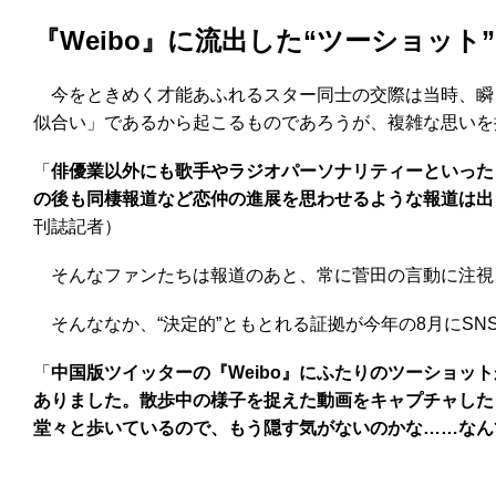
『Weibo』に流出した“ツーショット”
今をときめく才能あふれるスター同士の交際は当時、瞬く
似合い」であるから起こるものであろうが、複雑な思いを
「
俳優業以外にも歌手やラジオパーソナリティーといった
の後も同棲報道など恋仲の進展を思わせるような報道は出
刊誌記者）
そんなファンたちは報道のあと、常に菅田の言動に注視
そんななか、“決定的”ともとれる証拠が今年の8月にSN
「
中国版ツイッターの『Weibo』にふたりのツーショ
ありました。散歩中の様子を捉えた動画をキャプチャした
堂々と歩いているので、もう隠す気がないのかな……なん