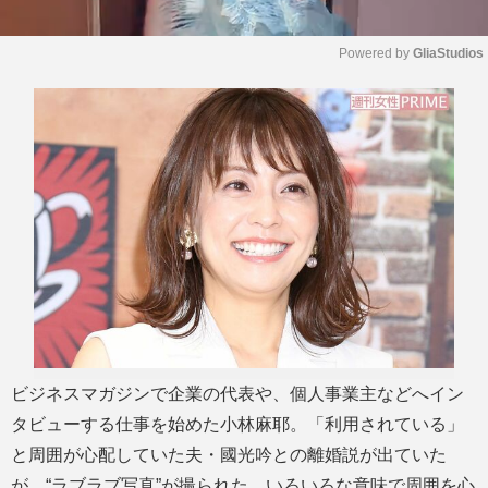
Powered by 
GliaStudios
M
u
t
e
ビジネスマガジンで企業の代表や、個人事業主などへイン
タビューする仕事を始めた小林麻耶。「利用されている」
と周囲が心配していた夫・國光吟との離婚説が出ていた
が、“ラブラブ写真”が撮られた。いろいろな意味で周囲を心