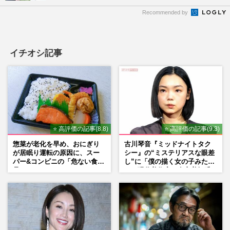
Recommended by
イチオシ記事
⭐ 高評価の記事(8.8)
⭐ 高評価の記事(9.3)
惣菜が老化を早め、おにぎり
古川琴音『ミッドナイトタク
が居眠り運転の原因に、スー
シー』の“ミステリアスな眼差
パー&コンビニの「危ない食
し”に「僕の描く女の子みた
品」
い」現代美術家・奈良美智氏
もSNSで“公認”