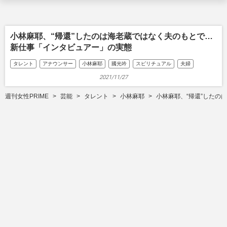
小林麻耶、“帰還”したのは海老蔵ではなく夫のもとで…
新仕事「インタビュアー」の実態
タレント
アナウンサー
小林麻耶
國光吟
スピリチュアル
夫婦
2021/11/27
週刊女性PRIME
芸能
タレント
小林麻耶
小林麻耶、“帰還”したの