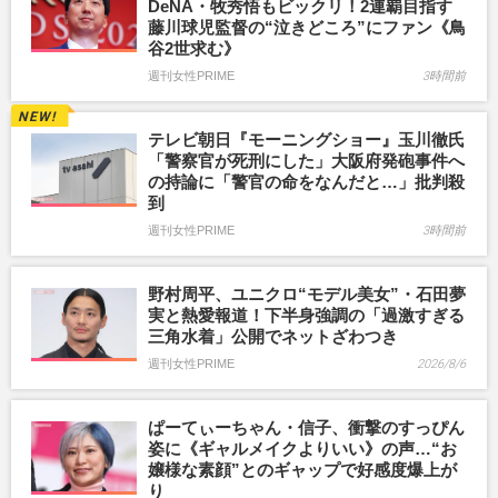
DeNA・牧秀悟もビックリ！2連覇目指す
藤川球児監督の“泣きどころ”にファン《鳥
谷2世求む》
週刊女性PRIME
3時間前
テレビ朝日『モーニングショー』玉川徹氏
「警察官が死刑にした」大阪府発砲事件へ
の持論に「警官の命をなんだと…」批判殺
到
週刊女性PRIME
3時間前
野村周平、ユニクロ“モデル美女”・石田夢
実と熱愛報道！下半身強調の「過激すぎる
三角水着」公開でネットざわつき
週刊女性PRIME
2026/8/6
ぱーてぃーちゃん・信子、衝撃のすっぴん
姿に《ギャルメイクよりいい》の声…“お
嬢様な素顔”とのギャップで好感度爆上が
り