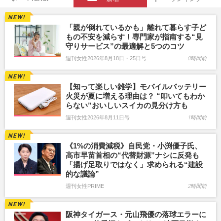
「親が倒れているかも」離れて暮らす子ど
もの不安を減らす！専門家が指南する“見
守りサービス”の最適解と5つのコツ
週刊女性2026年8月18日・25日号
0時間前
【知って楽しい雑学】モバイルバッテリー
火災が夏に増える理由は？ “叩いてもわか
らない”おいしいスイカの見分け方も
週刊女性2026年8月11日号
1時間前
《1%の消費減税》自民党・小渕優子氏、
高市早苗首相の“代替財源”ナシに反発も
「揚げ足取りではなく」求められる“建設
的な議論”
週刊女性PRIME
2時間前
阪神タイガース・元山飛優の落球エラーに