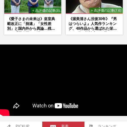
⭐ 高評価の記事(9)
⭐ 高評価の記事(7.6)
《愛子さまの未来は》皇室典
《渥美清さん没後30年》『男
範改正に「拙速」「女性差
はつらいよ』人気作ランキン
別」と国内外から異論…残さ
グ、48作品から選ばれた栄え
れた「再改正」の道
ある1位と評論家イチ推し
の“神作”は
PICKUP
新着
ランキング