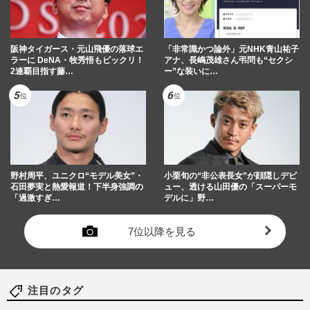
阪神タイガース・元山飛優の落球エ
「非常識かつ論外」元NHK青山祐子
ラーに DeNA・牧秀悟もビックリ！
アナ、長嶋茂雄さん弔問も“セクシ
2連覇目指す藤…
ー”な装いに…
野村周平、ユニクロ“モデル美女”・
小栗旬の“非公表長女”が顔隠しデビ
石田夢実と熱愛報道！下半身強調の
ュー、透ける山田優の「スーパーモ
「過激すぎ…
デルに」野…
7位以降を見る
注目のタグ