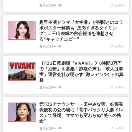
週刊女性PRIME
2026/8/6
趣里主演ドラマ『大空港』が税関とのコラ
ボポスター解禁も“皮肉すぎるタイミン
グ”… 三山凌輝の密会報道を連想させ
る“キャッチコピー”
週刊女性PRIME
2026/8/6
《TBS日曜劇場『VIVANT』》8時間3万円
で「別班」を募集！詐欺の声も「求人は事
実」運営会社が明かす“激レア”バイトの真
相
週刊女性PRIME
2026/8/6
元TBSアナウンサー・田中みな実、妊娠発
表後初の公の場に「背中パックリ大胆ドレ
ス」で登場、ママでも変わらぬ“美への執
念”
週刊女性PRIME
2026/8/6