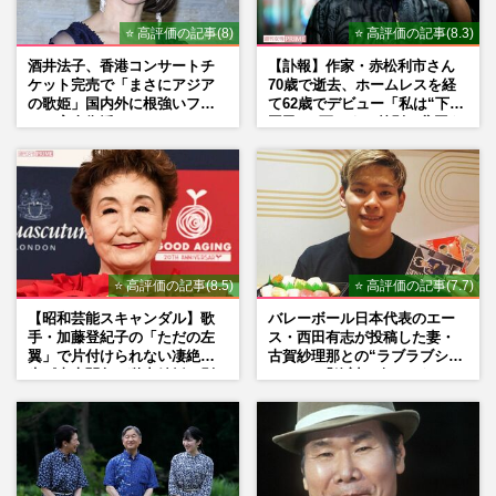
⭐ 高評価の記事(8)
⭐ 高評価の記事(8.3)
酒井法子、香港コンサートチ
【訃報】作家・赤松利市さん
ケット完売で「まさにアジア
70歳で逝去、ホームレスを経
の歌姫」国内外に根強いファ
て62歳でデビュー「私は“下級
ンで完全復活か
国民”。死ぬまで差別と貧困を
書き続けます」壮絶人生
⭐ 高評価の記事(8.5)
⭐ 高評価の記事(7.7)
【昭和芸能スキャンダル】歌
バレーボール日本代表のエー
手・加藤登紀子の「ただの左
ス・西田有志が投稿した妻・
翼」で片付けられない凄絶半
古賀紗理那との“ラブラブショ
生《東大闘争、獄中結婚、別
ット”に「絶対に今じゃない」
荘で内ゲバ事件》
「空気読んで」ネット上で批
判殺到の理由