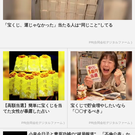
「宝くじ、運じゃなかった」当たる人は“同じこと”してる
PR(合同会社デジタルファーム )
【高額当選】簡単に宝くじを当
宝くじで貯金増やしたいなら
てた女性が暴露した占い
「〇〇するべき」
PR(合同会社デジタルファーム )
PR(合同会社デジタルファーム )
小泉今日子と豊原功補の“破局報道”…「不倫公表」か