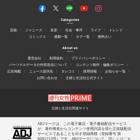
Categories
芸能
ジャニーズ
皇室
社会・事件
ライフ
トレンド
コミックス
連載一覧
タグ一覧
無料占い
About us
運営会社
利用規約
プライバシーポリシー
パーソナルデータの外部送信について
コンテンツ制作・編集ポリシー
広告掲載
ニュース提供先
タレコミ
採用情報
お知らせ一覧
お問い合わせ
主婦と生活社公式サイト
主婦と生活社関連サイト
ABJマークは、この電子書店・電子書籍配信サービス
が、著作権者からコンテンツ使用許諾を得た正規版配信
サービスであることを示す登録商標（登録番号 第
6091713号）です。ABJマークについて、詳しくはこち