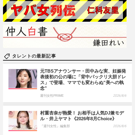
タレントの最新記事
元TBSアナウンサー・田中みな実、妊娠発
表後初の公の場に「背中パックリ大胆ドレ
ス」で登場、ママでも変わらぬ“美への執
念”
週刊女性PRIME
2026/8/6
村重杏奈が熱愛！ お相手は人気DJ兼モデ
ル・井上ヤマト《2026年8月Choice》
『週刊女性』編集部
2026/8/6