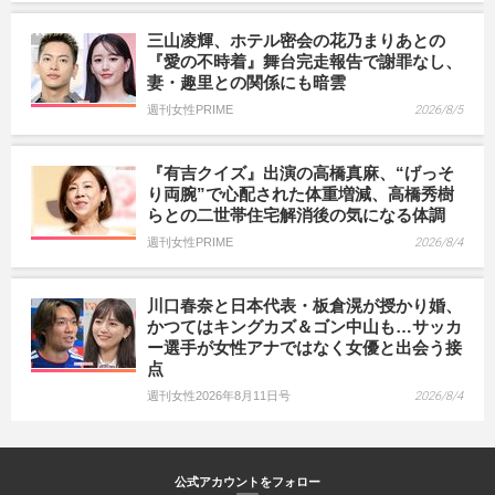
三山凌輝、ホテル密会の花乃まりあとの
『愛の不時着』舞台完走報告で謝罪なし、
妻・趣里との関係にも暗雲
週刊女性PRIME
2026/8/5
『有吉クイズ』出演の高橋真麻、“げっそ
り両腕”で心配された体重増減、高橋秀樹
らとの二世帯住宅解消後の気になる体調
週刊女性PRIME
2026/8/4
川口春奈と日本代表・板倉滉が授かり婚、
かつてはキングカズ＆ゴン中山も…サッカ
ー選手が女性アナではなく女優と出会う接
点
週刊女性2026年8月11日号
2026/8/4
公式アカウントをフォロー