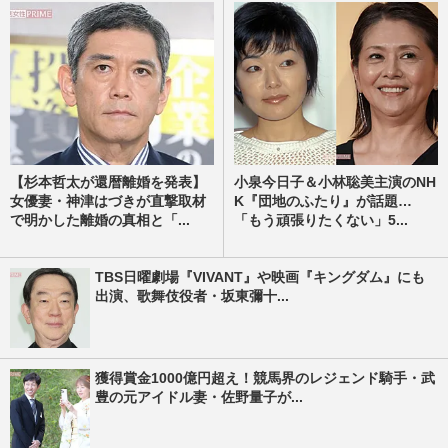
【杉本哲太が還暦離婚を発表】
小泉今日子＆小林聡美主演のNH
女優妻・神津はづきが直撃取材
K『団地のふたり』が話題…
で明かした離婚の真相と「...
「もう頑張りたくない」5...
TBS日曜劇場『VIVANT』や映画『キングダム』にも
出演、歌舞伎役者・坂東彌十...
獲得賞金1000億円超え！競馬界のレジェンド騎手・武
豊の元アイドル妻・佐野量子が...