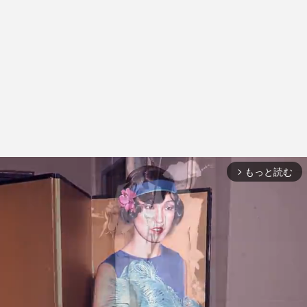
もっと読む
arrow_forward_ios