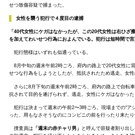
せつ致傷容疑で捕まった。
女性を襲う犯行で４度目の逮捕
「40代女性にケガはなかったが、この20代女性は右ひ
を加えてわいせつ行為におよんでいる。犯行は短時間で言
犯行態様はいずれも似通っている。
8月中旬の週末午前2時ごろ、府内の路上で20代女性に
せつな行為をしようとしたが、抵抗されたため逃走。女性
さらに8月下旬の週末午前2時ごろ、府内の路上で自転車
抗されて目的を遂げられず、逃走。女性にケガはなかった
犯行は決まって週末の午前2〜3時ごろ。現場までの“ア
った。用もなさそうなのにコンビニの前を行ったり来たり
捜査員は
「週末の赤チャリ男」
と呼んで容疑者割り出し