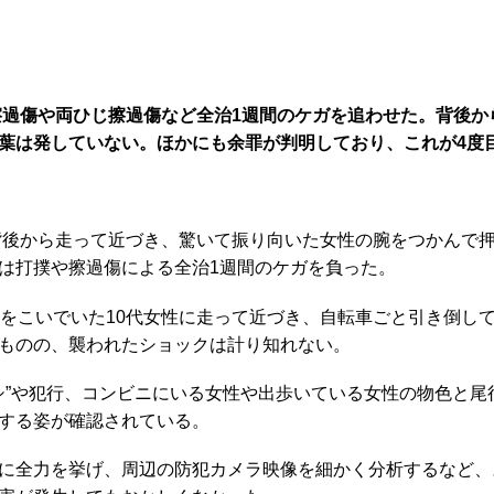
ざ擦過傷や両ひじ擦過傷など全治1週間のケガを追わせた。背後
葉は発していない。ほかにも余罪が判明しており、これが4度
背後から走って近づき、驚いて振り向いた女性の腕をつかんで
は打撲や擦過傷による全治1週間のケガを負った。
をこいでいた10代女性に走って近づき、自転車ごと引き倒し
ものの、襲われたショックは計り知れない。
シ”や犯行、コンビニにいる女性や出歩いている女性の物色と
する姿が確認されている。
に全力を挙げ、周辺の防犯カメラ映像を細かく分析するなど、