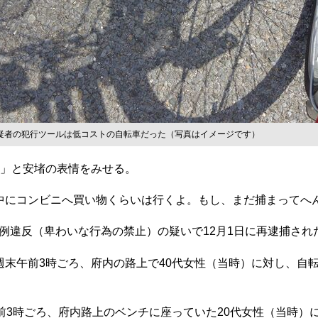
疑者の犯行ツールは低コストの自転車だった（写真はイメージです）
」と安堵の表情をみせる。
中にコンビニへ買い物くらいは行くよ。もし、まだ捕まってへ
違反（卑わいな行為の禁止）の疑いで12月1日に再逮捕され
末午前3時ごろ、府内の路上で40代女性（当時）に対し、自
前3時ごろ、府内路上のベンチに座っていた20代女性（当時）