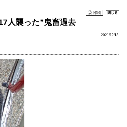
閉じる
17人襲った”鬼畜過去
2021/12/13