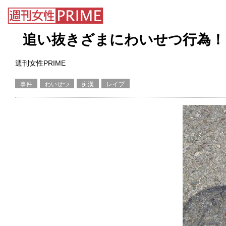
追い抜きざまにわいせつ行為！「
週刊女性PRIME
事件
わいせつ
痴漢
レイプ