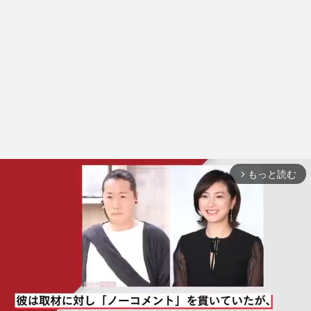
もっと読む
arrow_forward_ios