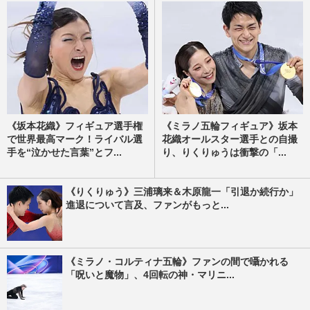
《坂本花織》フィギュア選手権
《ミラノ五輪フィギュア》坂本
で世界最高マーク！ライバル選
花織オールスター選手との自撮
手を“泣かせた言葉”とフ...
り、りくりゅうは衝撃の「...
《りくりゅう》三浦璃来＆木原龍一「引退か続行か」
進退について言及、ファンがもっと...
《ミラノ・コルティナ五輪》ファンの間で囁かれる
「呪いと魔物」、4回転の神・マリニ...