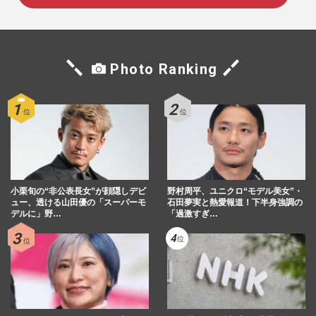
Photo Ranking
小栗旬の“非公表長女”が顔隠しデビ
野村周平、ユニクロ“モデル美女”・
ュー、透ける山田優の「スーパーモ
石田夢実と熱愛報道！下半身強調の
デルに」野…
「過激すぎ…