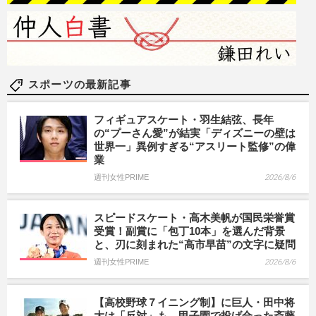
スポーツの最新記事
フィギュアスケート・羽生結弦、長年
の“プーさん愛”が結実「ディズニーの壁は
世界一」異例すぎる“アスリート監修”の偉
業
週刊女性PRIME
2026/8/6
スピードスケート・高木美帆が国民栄誉賞
受賞！副賞に「包丁10本」を選んだ背景
と、刃に刻まれた“高市早苗”の文字に疑問
週刊女性PRIME
2026/8/6
【高校野球７イニング制】に巨人・田中将
大は「反対」も、甲子園で投げ合った斎藤