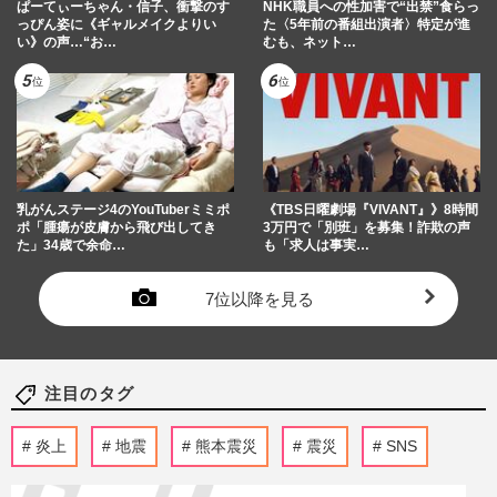
ぱーてぃーちゃん・信子、衝撃のす
NHK職員への性加害で“出禁”食らっ
っぴん姿に《ギャルメイクよりい
た〈5年前の番組出演者〉特定が進
い》の声…“お…
むも、ネット…
乳がんステージ4のYouTuberミミポ
《TBS日曜劇場『VIVANT』》8時間
ポ「腫瘍が皮膚から飛び出してき
3万円で「別班」を募集！詐欺の声
た」34歳で余命…
も「求人は事実…
7位以降を見る
注目のタグ
炎上
地震
熊本震災
震災
SNS