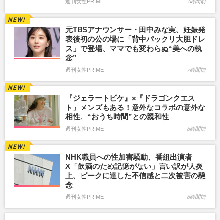
週刊女性PRIME
7時間前
元TBSアナウンサー・田中みな実、妊娠発
表後初の公の場に「背中パックリ大胆ドレ
ス」で登場、ママでも変わらぬ“美への執
念”
週刊女性PRIME
7時間前
『ジェラートピケ』×『ドラゴンクエス
ト』メンズもある！意外なコラボの意外な
相性、“おうち時間”との親和性
週刊女性PRIME
8時間前
NHK職員への性加害騒動、番組出演者
X「飲酒のため記憶がない」言い訳が大炎
上、ピークに達した不信感と二次被害の懸
念
週刊女性PRIME
8時間前