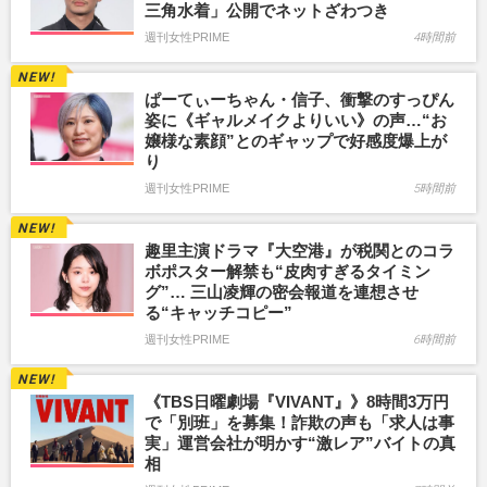
三角水着」公開でネットざわつき
週刊女性PRIME
4時間前
ぱーてぃーちゃん・信子、衝撃のすっぴん
姿に《ギャルメイクよりいい》の声…“お
嬢様な素顔”とのギャップで好感度爆上が
り
週刊女性PRIME
5時間前
趣里主演ドラマ『大空港』が税関とのコラ
ボポスター解禁も“皮肉すぎるタイミン
グ”… 三山凌輝の密会報道を連想させ
る“キャッチコピー”
週刊女性PRIME
6時間前
《TBS日曜劇場『VIVANT』》8時間3万円
で「別班」を募集！詐欺の声も「求人は事
実」運営会社が明かす“激レア”バイトの真
相