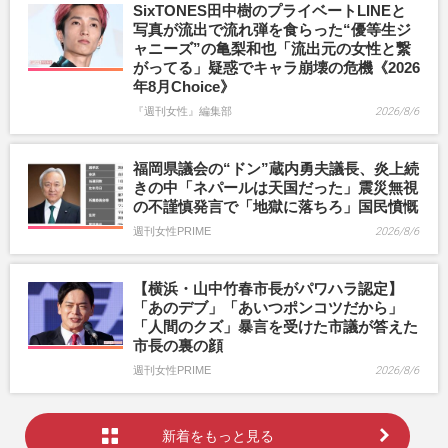
SixTONES田中樹のプライベートLINEと
写真が流出で流れ弾を食らった“優等生ジ
ャニーズ”の亀梨和也「流出元の女性と繋
がってる」疑惑でキャラ崩壊の危機《2026
年8月Choice》
『週刊女性』編集部
2026/8/6
福岡県議会の“ドン”蔵内勇夫議長、炎上続
きの中「ネパールは天国だった」震災無視
の不謹慎発言で「地獄に落ちろ」国民憤慨
週刊女性PRIME
2026/8/6
【横浜・山中竹春市長がパワハラ認定】
「あのデブ」「あいつポンコツだから」
「人間のクズ」暴言を受けた市議が答えた
市長の裏の顔
週刊女性PRIME
2026/8/6
新着をもっと見る