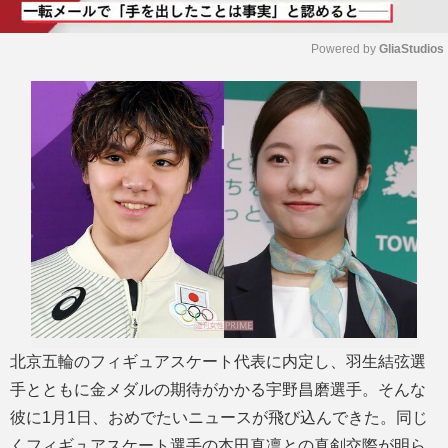
Powered by 
GliaStudios
M
u
t
e
北京五輪のフィギュアスケート代表に内定し、羽生結弦選
手とともに金メダルの期待がかかる宇野昌磨選手。そんな
彼に1月1日、おめでたいニュースが飛び込んできた。同じ
くフィギュアスケート選手の本田真凛との真剣交際が明ら