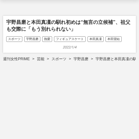
宇野昌磨と本田真凜の馴れ初めは“無言の立候補”、祖父
も交際に「もう別れられない」
スポーツ
宇野昌磨
熱愛
フィギュアスケート
本田真凜
本田望結
2022/1/4
週刊女性PRIME
芸能
スポーツ
宇野昌磨
宇野昌磨と本田真凜の馴れ