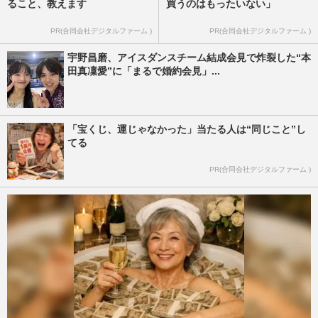
ること、教えます
買うのはもったいない」
PR(合同会社デジタルファーム )
PR(合同会社デジタルファーム )
宇野昌磨、アイスダンスチーム結成会見で炸裂した“本
田真凜愛”に「まるで婚約会見」...
「宝くじ、運じゃなかった」当たる人は“同じこと”し
てる
PR(合同会社デジタルファーム )