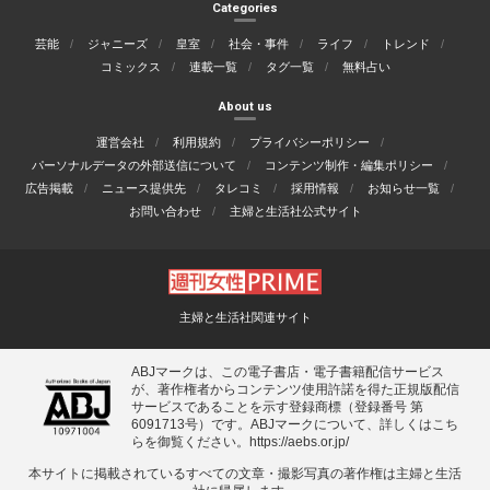
Categories
芸能
ジャニーズ
皇室
社会・事件
ライフ
トレンド
コミックス
連載一覧
タグ一覧
無料占い
About us
運営会社
利用規約
プライバシーポリシー
パーソナルデータの外部送信について
コンテンツ制作・編集ポリシー
広告掲載
ニュース提供先
タレコミ
採用情報
お知らせ一覧
お問い合わせ
主婦と生活社公式サイト
主婦と生活社関連サイト
ABJマークは、この電子書店・電子書籍配信サービス
が、著作権者からコンテンツ使用許諾を得た正規版配信
サービスであることを示す登録商標（登録番号 第
6091713号）です。ABJマークについて、詳しくはこち
らを御覧ください。
https://aebs.or.jp/
本サイトに掲載されているすべての⽂章・撮影写真の著作権は主婦と⽣活