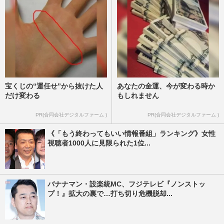
宝くじの“運任せ”から抜けた人
あなたの金運、今が変わる時か
だけ変わる
もしれません
PR(合同会社デジタルファーム )
PR(合同会社デジタルファーム )
《「もう終わってもいい情報番組」ランキング》女性
視聴者1000人に見限られた1位...
バナナマン・設楽統MC、フジテレビ『ノンストッ
プ！』拡大の裏で…打ち切り危機脱却...