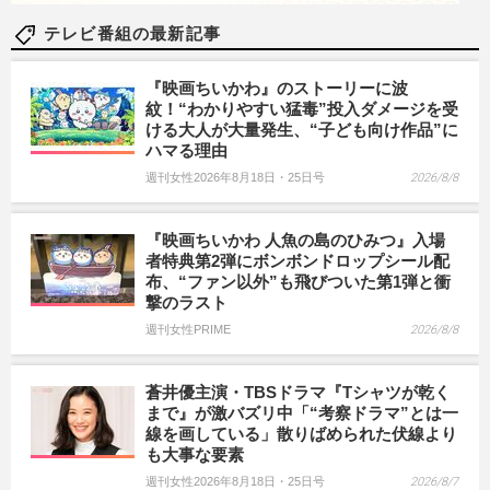
テレビ番組の最新記事
『映画ちいかわ』のストーリーに波
紋！“わかりやすい猛毒”投入ダメージを受
ける大人が大量発生、“子ども向け作品”に
ハマる理由
週刊女性2026年8月18日・25日号
2026/8/8
『映画ちいかわ 人魚の島のひみつ』入場
者特典第2弾にボンボンドロップシール配
布、“ファン以外”も飛びついた第1弾と衝
撃のラスト
週刊女性PRIME
2026/8/8
蒼井優主演・TBSドラマ『Tシャツが乾く
まで』が激バズリ中「“考察ドラマ”とは一
線を画している」散りばめられた伏線より
も大事な要素
週刊女性2026年8月18日・25日号
2026/8/7