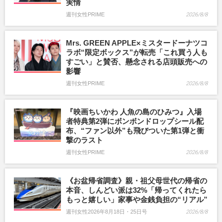
実情
週刊女性PRIME
2026/8/8
Mrs. GREEN APPLE×ミスタードーナツコ
ラボ“限定ボックス”が転売「これ買う人も
すごい」と賛否、懸念される店頭販売への
影響
週刊女性PRIME
2026/8/8
『映画ちいかわ 人魚の島のひみつ』入場
者特典第2弾にボンボンドロップシール配
布、“ファン以外”も飛びついた第1弾と衝
撃のラスト
週刊女性PRIME
2026/8/8
《お盆帰省調査》親・祖父母世代の帰省の
本音、しんどい派は32%「帰ってくれたら
もっと嬉しい」家事や金銭負担の“リアル”
週刊女性2026年8月18日・25日号
2026/8/8