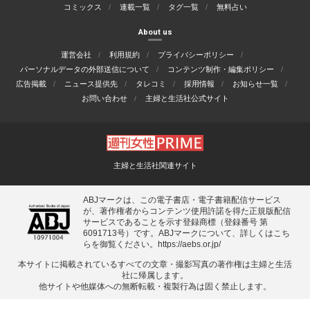
コミックス
連載一覧
タグ一覧
無料占い
About us
運営会社
利用規約
プライバシーポリシー
パーソナルデータの外部送信について
コンテンツ制作・編集ポリシー
広告掲載
ニュース提供先
タレコミ
採用情報
お知らせ一覧
お問い合わせ
主婦と生活社公式サイト
主婦と生活社関連サイト
ABJマークは、この電子書店・電子書籍配信サービス
が、著作権者からコンテンツ使用許諾を得た正規版配信
サービスであることを示す登録商標（登録番号 第
6091713号）です。ABJマークについて、詳しくはこち
らを御覧ください。
https://aebs.or.jp/
本サイトに掲載されているすべての⽂章・撮影写真の著作権は主婦と⽣活
社に帰属します。
他サイトや他媒体への無断転載・複製⾏為は固く禁⽌します。