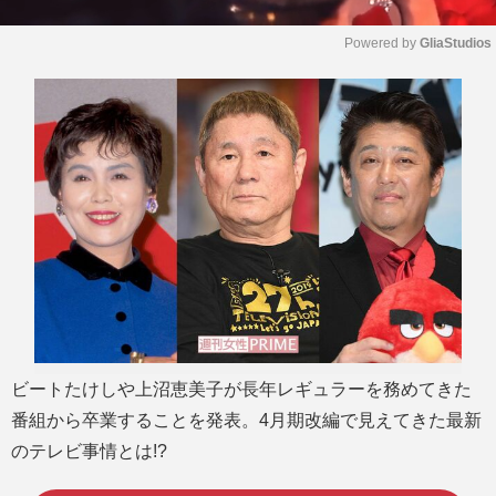
Powered by 
GliaStudios
M
u
t
e
ビートたけしや上沼恵美子が長年レギュラーを務めてきた
番組から卒業することを発表。4月期改編で見えてきた最新
のテレビ事情とは!?