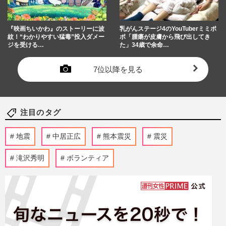
『映画ちいかわ』のストーリーに波
乳がんステージ4のYouTuberミミポ
紋！“わかりやすい猛毒”投入ダメー
ポ「腫瘍が皮膚から飛び出してき
ジを受ける…
た」34歳で余命…
7位以降を見る
注目のタグ
地震
中居正広
熊本震災
震災
滝沢秀明
ボランティア