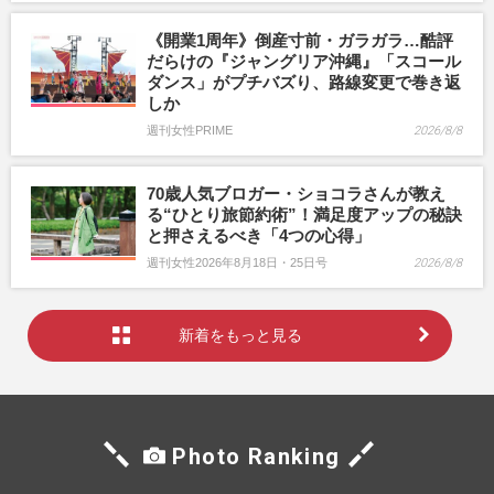
《開業1周年》倒産寸前・ガラガラ…酷評
だらけの『ジャングリア沖縄』「スコール
ダンス」がプチバズり、路線変更で巻き返
しか
週刊女性PRIME
2026/8/8
70歳人気ブロガー・ショコラさんが教え
る“ひとり旅節約術”！満足度アップの秘訣
と押さえるべき「4つの心得」
週刊女性2026年8月18日・25日号
2026/8/8
新着をもっと見る
Photo Ranking