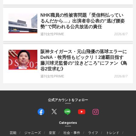
NHK職員の性被害問題「受信料払ってい
るんだから…」出演者非公表の“逃げ腰姿
勢”で問われる公共放送の責任
週刊女性PRIME
2026/8/7
阪神タイガース・元山飛優の落球エラーに
DeNA・牧秀悟もビックリ！2連覇目指す
藤川球児監督の“泣きどころ”にファン《鳥
谷2世求む》
週刊女性PRIME
2026/8/7
公式アカウントをフォロー
Categories
芸能
ジャニーズ
皇室
社会・事件
ライフ
トレンド