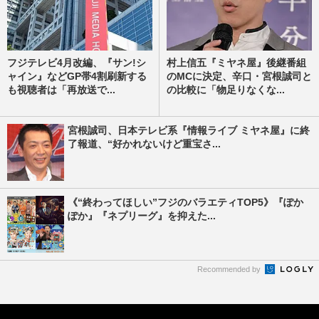
フジテレビ4月改編、『サン!シ
村上信五『ミヤネ屋』後継番組
ャイン』などGP帯4割刷新する
のMCに決定、辛口・宮根誠司と
も視聴者は「再放送で...
の比較に「物足りなくな...
宮根誠司、日本テレビ系『情報ライブ ミヤネ屋』に終
了報道、“好かれないけど重宝さ...
《“終わってほしい”フジのバラエティTOP5》『ぽか
ぽか』『ネプリーグ』を抑えた...
Recommended by