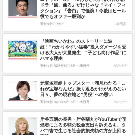
ドラ『風、薫る』だけじゃな『マイ・フィ
クション』『告白』で怪演！今後はヒール
役でもオファー殺到か
週刊女性PRIME
7時間前
『映画ちいかわ』のストーリーに波
紋！“わかりやすい猛毒”投入ダメージを受
ける大人が大量発生、“子ども向け作品”に
ハマる理由
週刊女性2026年8月18日・25日号
2026/8/8
元宝塚星組トップスター・湖月わたる「こ
れが宝塚なんだ」振り返るかけがえのない
日々、夢の現在地と“男役”への思い
週刊女性2026年8月18日・25日号
2026/8/8
岸谷五朗の長男・岸谷蘭丸がYouTubeで喫
煙者による多額の税金支出を訴えるも、タ
バコ害で生じる社会的損失額の方が上回る