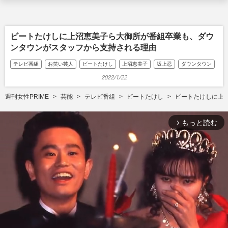
ビートたけしに上沼恵美子ら大御所が番組卒業も、ダウ
ンタウンがスタッフから支持される理由
テレビ番組
お笑い芸人
ビートたけし
上沼恵美子
坂上忍
ダウンタウン
2022/1/22
週刊女性PRIME
芸能
テレビ番組
ビートたけし
ビートたけしに上
もっと読む
arrow_forward_ios