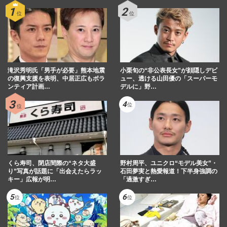
滝沢秀明氏「男手が必要」熊本地震
小栗旬の“非公表長女”が顔隠しデビ
の復興支援を表明、中居正広もボラ
ュー、透ける山田優の「スーパーモ
ンティア計画…
デルに」野…
くら寿司、閉店間際の“ネタ大盛
野村周平、ユニクロ“モデル美女”・
り”写真が話題に「出会えたらラッ
石田夢実と熱愛報道！下半身強調の
キー」広報が明…
「過激すぎ…