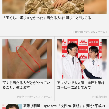
「宝くじ、運じゃなかった」当たる人は“同じこと”してる
PR(合同会社デジタルファーム )
宝くじ当たる人だけがやってい
アマゾンで大人気！血圧対策は
ること、教えます
コーヒーに足してみて
PR(合同会社デジタルファーム )
PR(森永乳業)
霜降り明星・せいやの「女性NG番組」に漂う“平成の