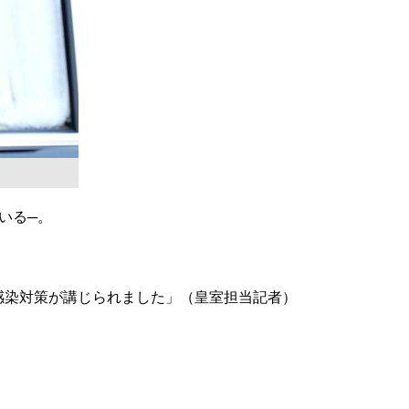
いる─。
、感染対策が講じられました」（皇室担当記者）