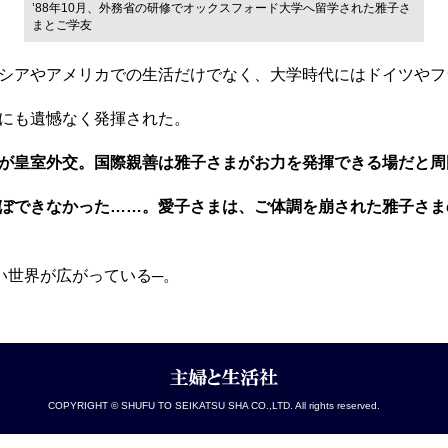
’88年10月、外務省の研修でオックスフォード大学へ留学された雅子さ
まとご学友
シアやアメリカでの生活だけでなく、大学時代にはドイツやフ
にも遺憾なく発揮された。
が皇室外交。国際親善は雅子さまがお力を発揮できる場だと周
ぼできなかった……。愛子さまは、ご体調を崩された雅子さま
い世界が広がっている─。
COPYRIGHT © SHUFU TO SEIKATSU SHA CO.,LTD. All rights reserved.