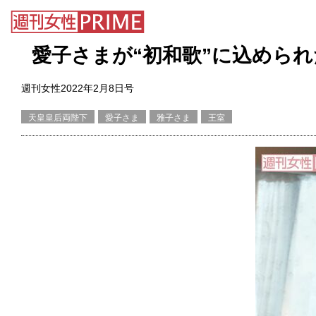
愛子さまが“初和歌”に込めら
週刊女性2022年2月8日号
天皇皇后両陛下
愛子さま
雅子さま
王室