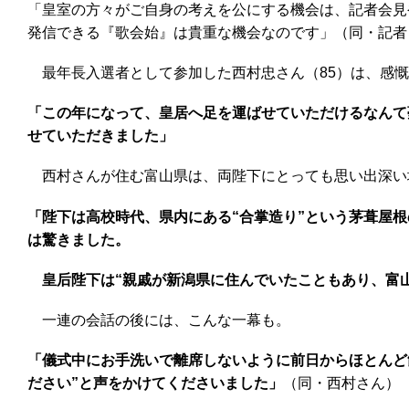
「皇室の方々がご自身の考えを公にする機会は、記者会見
発信できる『歌会始』は貴重な機会なのです」（同・記者
最年長入選者として参加した西村忠さん（85）は、感慨
「この年になって、皇居へ足を運ばせていただけるなんて
せていただきました」
西村さんが住む富山県は、両陛下にとっても思い出深い
「陛下は高校時代、県内にある“合掌造り”という茅葺屋
は驚きました。
皇后陛下は“親戚が新潟県に住んでいたこともあり、富山
一連の会話の後には、こんな一幕も。
「儀式中にお手洗いで離席しないように前日からほとんど
ださい”と声をかけてくださいました」
（同・西村さん）