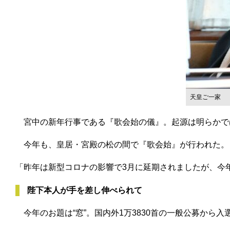
天皇ご一家
宮中の新年行事である『歌会始の儀』。起源は明らかで
今年も、皇居・宮殿の松の間で『歌会始』が行われた。
「昨年は新型コロナの影響で3月に延期されましたが、今年
陛下本人が手を差し伸べられて
今年のお題は“窓”。国内外1万3830首の一般公募から