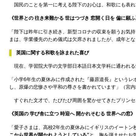
国民のことを第一に考える陛下のお心は、和歌にも表れ
《世界との 往き来難かる 世はつづき 窓開く日を 偏に願ふ
「陛下は昨年に引き続き、新型コロナの収束を願うお気持
まは、学業優先のため儀式は欠席されましたが、成年とな
英国に関する和歌を詠まれた喜び
現在、学習院大学の文学部日本語日本文学科に通われる
「小学6年生の夏休みに作成された『藤原道長』というレ
し、原爆の悲惨さや平和の尊さを書かれています」（宮内
すぐれた文才で、たびたび周囲を驚かせてきたプリンセス
《英国の 学び舎に立つ 時迎へ 開かれそむる 世界への窓》
「愛子さまは、高校2年生の夏休みにイギリスのイートン
こから世界が開かれようとしている”
と、胸を弾ませたお