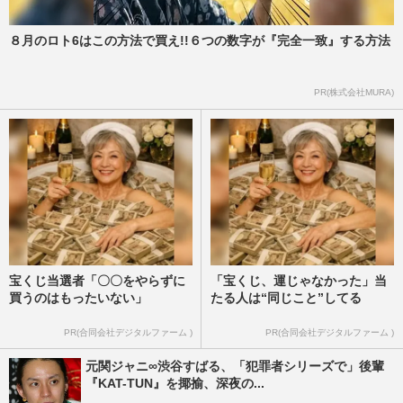
８月のロト6はこの方法で買え!!６つの数字が『完全一致』する方法
PR(株式会社MURA)
宝くじ当選者「〇〇をやらずに
「宝くじ、運じゃなかった」当
買うのはもったいない」
たる人は“同じこと”してる
PR(合同会社デジタルファーム )
PR(合同会社デジタルファーム )
元関ジャニ∞渋谷すばる、「犯罪者シリーズで」後輩
『KAT-TUN』を揶揄、深夜の...