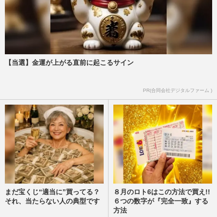
【当選】金運が上がる直前に起こるサイン
PR(合同会社デジタルファーム )
まだ宝くじ“適当に”買ってる？
８月のロト6はこの方法で買え!!
それ、当たらない人の典型です
６つの数字が『完全一致』する
方法