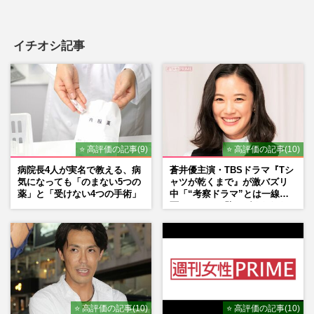
イチオシ記事
⭐ 高評価の記事(9)
⭐ 高評価の記事(10)
病院長4人が実名で教える、病
蒼井優主演・TBSドラマ『Tシ
気になっても「のまない5つの
ャツが乾くまで』が激バズリ
薬」と「受けない4つの手術」
中「“考察ドラマ”とは一線を
画している」散りばめられた
伏線よりも大事な要素
⭐ 高評価の記事(10)
⭐ 高評価の記事(10)