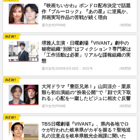
『映画ちいかわ』ボンドロ配布決定で話題
作『ブルーロック』『あの星』に逆風か、
邦画実写作品の苦戦が続く理由
週刊女性PRIME
1時間前
堺雅人主演・日曜劇場『VIVANT』劇中の
秘密組織“別班”はフィクション？専門家は
「工作活動は必要」リアルな諜報組織の実
態
週刊女性2026年8月18日・25日号
2時間前
大河ドラマ『豊臣兄弟！』山田涼介・栗原
類ら初出演組の“扮装公開”で「顔で天下取
れる」心配を一蹴したビジュに相次ぐ反響
週刊女性PRIME
3時間前
TBS日曜劇場『VIVANT』、県内各地でロ
ケが行われた岐阜県がカギを握る？聖地巡
礼の注意点を岐阜県観光企画課に聞いた