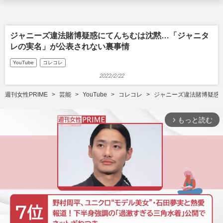
ジャニーズ違法賭博疑惑にてんちむは沈黙…「ジャニタ
レの実名」が公表されない裏事情
YouTube
コレコレ
2022/2/22
週刊女性PRIME
芸能
YouTube
コレコレ
ジャニーズ違法賭博疑惑
もっと読む
arrow_forward_ios