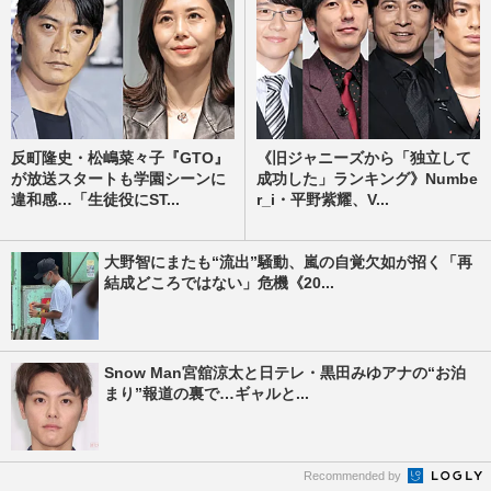
反町隆史・松嶋菜々子『GTO』
《旧ジャニーズから「独立して
が放送スタートも学園シーンに
成功した」ランキング》Numbe
違和感…「生徒役にST...
r_i・平野紫耀、V...
大野智にまたも“流出”騒動、嵐の自覚欠如が招く「再
結成どころではない」危機《20...
Snow Man宮舘涼太と日テレ・黒田みゆアナの“お泊
まり”報道の裏で…ギャルと...
Recommended by