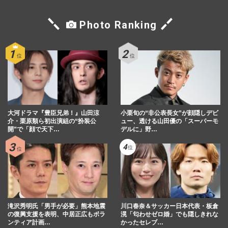
Photo Ranking
大河ドラマ『豊臣兄弟！』山田涼
小栗旬の“非公表長女”が顔隠しデビ
介・栗原類ら初出演組の“扮装公
ュー、透ける山田優の「スーパーモ
開”で「顔で天下…
デルに」野…
滝沢秀明氏「男手が必要」熊本地震
川口春奈＆サッカー日本代表・板倉
の復興支援を表明、中居正広もボラ
滉「匂わせゼロ婚」でも隠しきれな
ンティア計画…
かったセレブ…