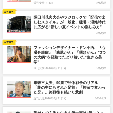
週刊女性PRIME
3時間前
隅田川花火大会やフジロックで「配信で楽
しむスタイル」が一般化、猛暑・混雑時代
に広がる“新しい夏イベントの楽しみ方”
4時間前
ファッションデザイナー・ドン小西、『心
臓弁膜症』『膀胱がん』『咽頭がん』“3つ
の大病”を経験でたどり着いた“生きる美
学”
週刊女性2026年8月11日号
5時間前
毒蝮三太夫、90歳で語る戦争のリアル
「靴の中にちぎれた足首」「抑留で変わっ
た兄」…終戦後も続いた悲劇
週刊女性2026年8月11日号
2026/8/9
乳がんで左胸を失うも第一声は“気に入っ