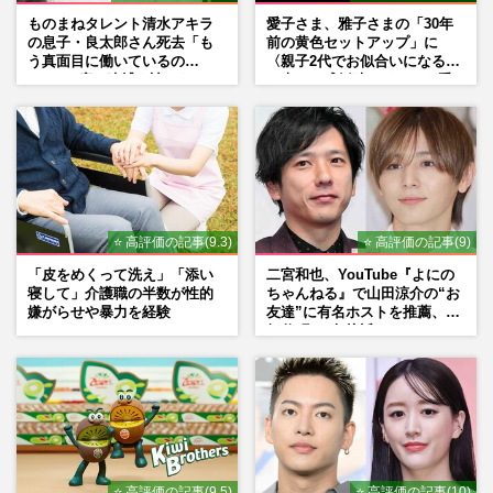
ものまねタレント清水アキラ
愛子さま、雅子さまの「30年
の息子・良太郎さん死去「も
前の黄色セットアップ」に
う真面目に働いているの
〈親子2代でお似合いになる〉
で」、2度の逮捕も諦めなかっ
の声、ご成婚時のドレスも手
た芸能界“波乱に満ちた37年”
がけた森英恵さんとの絆
⭐ 高評価の記事(9.3)
⭐ 高評価の記事(9)
「皮をめくって洗え」「添い
二宮和也、YouTube『よにの
寝して」介護職の半数が性的
ちゃんねる』で山田涼介の“お
嫌がらせや暴力を経験
友達”に有名ホストを推薦、歌
舞伎町に“急接近”でファン
「関わらないで！」
⭐ 高評価の記事(9.5)
⭐ 高評価の記事(10)