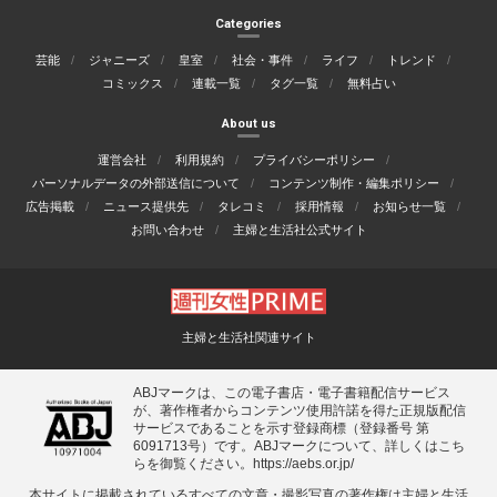
Categories
芸能
ジャニーズ
皇室
社会・事件
ライフ
トレンド
コミックス
連載一覧
タグ一覧
無料占い
About us
運営会社
利用規約
プライバシーポリシー
パーソナルデータの外部送信について
コンテンツ制作・編集ポリシー
広告掲載
ニュース提供先
タレコミ
採用情報
お知らせ一覧
お問い合わせ
主婦と生活社公式サイト
主婦と生活社関連サイト
ABJマークは、この電子書店・電子書籍配信サービス
が、著作権者からコンテンツ使用許諾を得た正規版配信
サービスであることを示す登録商標（登録番号 第
6091713号）です。ABJマークについて、詳しくはこち
らを御覧ください。
https://aebs.or.jp/
本サイトに掲載されているすべての⽂章・撮影写真の著作権は主婦と⽣活