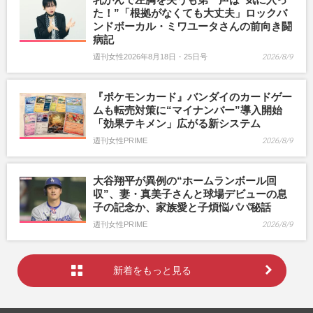
た！”「根拠がなくても大丈夫」ロックバ
ンドボーカル・ミワユータさんの前向き闘
病記
週刊女性2026年8月18日・25日号
2026/8/9
『ポケモンカード』バンダイのカードゲー
ムも転売対策に“マイナンバー”導入開始
「効果テキメン」広がる新システム
週刊女性PRIME
2026/8/9
大谷翔平が異例の“ホームランボール回
収”、妻・真美子さんと球場デビューの息
子の記念か、家族愛と子煩悩パパ秘話
週刊女性PRIME
2026/8/9
新着をもっと見る