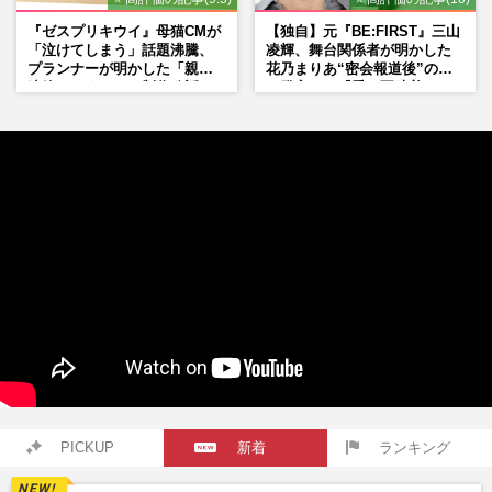
『ゼスプリキウイ』母猫CMが
【独自】元『BE:FIRST』三山
「泣けてしまう」話題沸騰、
凌輝、舞台関係者が明かした
プランナーが明かした「親に
花乃まりあ“密会報道後”の呆
連絡したくなる」制作秘話
れ発言と、『愛の不時着』の
劇場が答えた共演舞台の行方
PICKUP
新着
ランキング