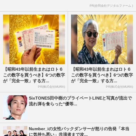
PR(合同会社デジタルファーム )
【昭和43年以前生まれはロト６
【昭和43年以前生まれはロト６
この数字を買うべき】6つの数字
この数字を買うべき】6つの数字
が「完全一致」する方...
が「完全一致」する方...
PR(株式会社MURA)
PR(株式会社MURA)
SixTONES田中樹のプライベートLINEと写真が流出で
流れ弾を食らった“優等...
Number_iの女性バックダンサーが怒りの告発「本当
に気持ち悪い」共演者まで攻...