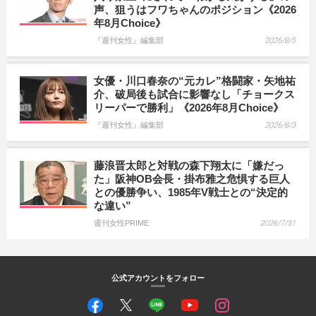
声、狙うはフワちゃんのポジション《2026
年8月Choice》
『週刊女性』編集部
2026/8/5
女優・川口春奈の“元カレ”格闘家・矢地祐
介、破局後も試合に影響なし「チョークス
リーパーで勝利」《2026年8月Choice》
『週刊女性』編集部
2026/8/3
藤浪晋太郎と対戦の森下翔太に「嫌だっ
た」阪神OB会長・掛布雅之危惧する巨人
との優勝争い、1985年V戦士との“決定的
な違い”
週刊女性PRIME
2026/7/31
公式アカウントをフォロー