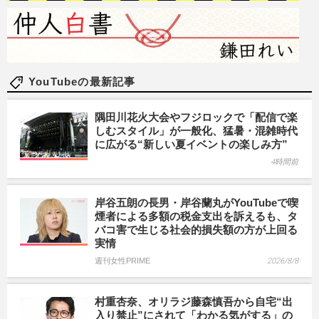
YouTubeの最新記事
隅田川花火大会やフジロックで「配信で楽
しむスタイル」が一般化、猛暑・混雑時代
に広がる“新しい夏イベントの楽しみ方”
4時間前
岸谷五朗の長男・岸谷蘭丸がYouTubeで喫
煙者による多額の税金支出を訴えるも、タ
バコ害で生じる社会的損失額の方が上回る
実情
週刊女性PRIME
2026/8/8
村重杏奈、オリラジ藤森慎吾から自宅“出
入り禁止”にされて「わかる気がする」の