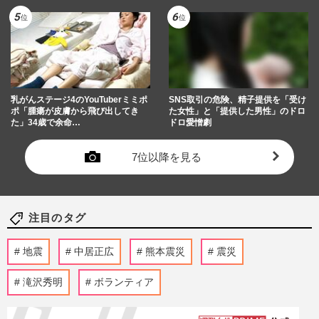
乳がんステージ4のYouTuberミミポ
SNS取引の危険、精子提供を「受け
ポ「腫瘍が皮膚から飛び出してき
た女性」と「提供した男性」のドロ
た」34歳で余命…
ドロ愛憎劇
7位以降を見る
注目のタグ
地震
中居正広
熊本震災
震災
滝沢秀明
ボランティア