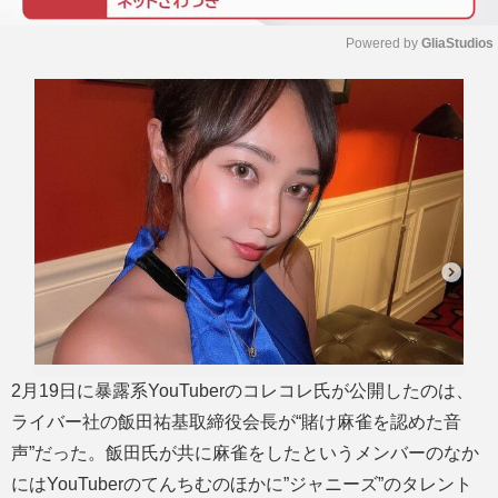
Powered by 
GliaStudios
M
u
t
e
2月19日に暴露系YouTuberのコレコレ氏が公開したのは、
ライバー社の飯田祐基取締役会長が“賭け麻雀を認めた音
声”だった。飯田氏が共に麻雀をしたというメンバーのなか
にはYouTuberのてんちむのほかに”ジャニーズ”のタレント