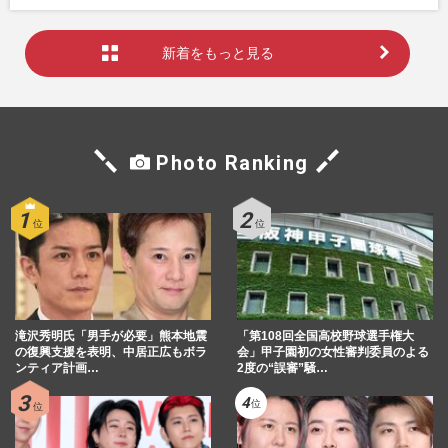
新着をもっと見る
Photo Ranking
滝沢秀明氏「男手が必要」熊本地震
「第108回全国高校野球選手権大
の復興支援を表明、中居正広もボラ
会」甲子園初の女性審判委員のよる
ンティア計画…
2度の“誤審”騒…