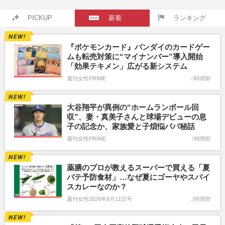
PICKUP
新着
ランキング
『ポケモンカード』バンダイのカードゲー
ムも転売対策に“マイナンバー”導入開始
「効果テキメン」広がる新システム
週刊女性PRIME
0時間前
大谷翔平が異例の“ホームランボール回
収”、妻・真美子さんと球場デビューの息
子の記念か、家族愛と子煩悩パパ秘話
週刊女性PRIME
1時間前
薬膳のプロが教えるスーパーで買える「夏
バテ予防食材」…なぜ夏にゴーヤやスパイ
スカレーなのか？
週刊女性2026年8月11日号
2時間前