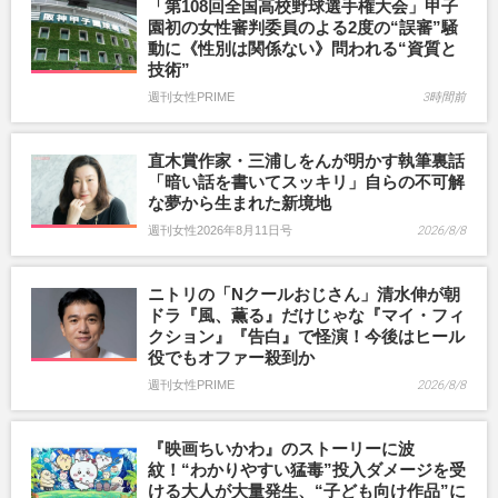
「第108回全国高校野球選手権大会」甲子
園初の女性審判委員のよる2度の“誤審”騒
動に《性別は関係ない》問われる“資質と
技術”
週刊女性PRIME
3時間前
直木賞作家・三浦しをんが明かす執筆裏話
「暗い話を書いてスッキリ」自らの不可解
な夢から生まれた新境地
週刊女性2026年8月11日号
2026/8/8
ニトリの「Nクールおじさん」清水伸が朝
ドラ『風、薫る』だけじゃな『マイ・フィ
クション』『告白』で怪演！今後はヒール
役でもオファー殺到か
週刊女性PRIME
2026/8/8
『映画ちいかわ』のストーリーに波
紋！“わかりやすい猛毒”投入ダメージを受
ける大人が大量発生、“子ども向け作品”に