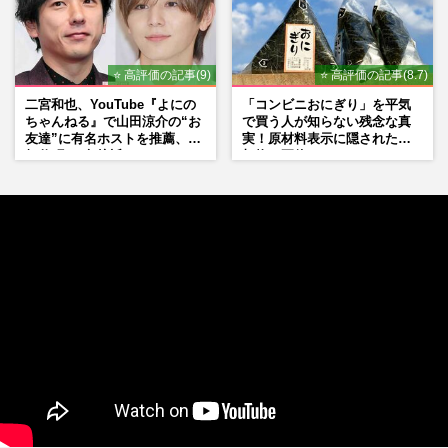
⭐ 高評価の記事(9)
⭐ 高評価の記事(8.7)
二宮和也、YouTube『よにの
「コンビニおにぎり」を平気
ちゃんねる』で山田涼介の“お
で買う人が知らない残念な真
友達”に有名ホストを推薦、歌
実！原材料表示に隠された添
舞伎町に“急接近”でファン
加物の正体
「関わらないで！」