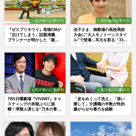
⭐ 高評価の記事(9.5)
⭐ 高評価の記事(8.5)
『ゼスプリキウイ』母猫CMが
佳子さま、御殿場の高校馬術
「泣けてしまう」話題沸騰、
大会に“大人モノトーンスタイ
プランナーが明かした「親に
ル”で登場…耳元を彩る「3300
連絡したくなる」制作秘話
円の藍染イヤリング」は即品
薄に
⭐ 高評価の記事(9.8)
⭐ 高評価の記事(9.3)
TBS日曜劇場『VIVANT』キャ
「皮をめくって洗え」「添い
スティングの有能ぶりに脱
寝して」介護職の半数が性的
帽！堺雅人演じる“乃木の青年
嫌がらせや暴力を経験
期”役は、そっくり説根強い
Mr.Children桜井和寿のバンド
マン長男・櫻井海音だった