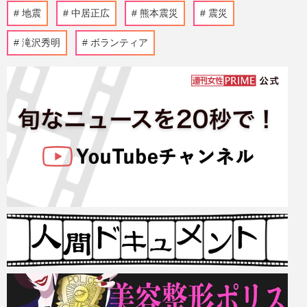
地震
中居正広
熊本震災
震災
滝沢秀明
ボランティア