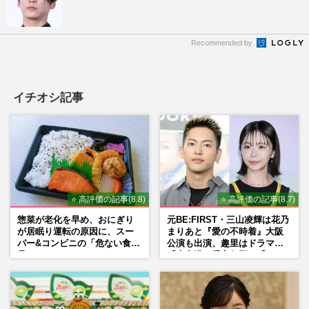
Recommended by
イチオシ記事
⭐ 高評価の記事(8.8)
⭐ 高評価の記事(8.7)
惣菜が老化を早め、おにぎり
元BE:FIRST・三山凌輝は花乃
が居眠り運転の原因に、スー
まりあと『愛の不時着』大阪
パー&コンビニの「危ない食
公演も出演、趣里はドラマ
品」
『大空港』番宣行脚に「メン
タル強すぎ」の実情