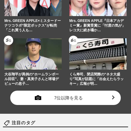
Mrs. GREEN APPLE×ミスタードー
Mrs. GREEN APPLE『日本アカデ
ナツコラボ“限定ボックス”が転売
ミー賞』新賞受賞に「忖度の気が」
「これ買う人も…
レコ大に続き囁か…
大谷翔平が異例の“ホームランボー
くら寿司、閉店間際の“ネタ大盛
ル回収”、妻・真美子さんと球場デ
り”写真が話題に「出会えたらラッ
ビューの息子…
キー」広報が明…
7位以降を見る
注目のタグ