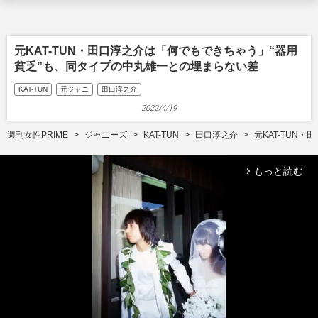
元KAT-TUN・田口淳之介は「何でもできちゃう」“器用
貧乏”も、同タイプの中丸雄一との埋まらない差
KAT-TUN
元ジャニ
田口淳之介
2022/4/19
週刊女性PRIME
ジャニーズ
KAT-TUN
田口淳之介
元KAT-TUN
もっと読む
arrow_forward_ios