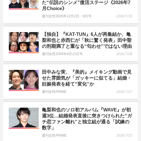
た“伝説のシンメ”復活ステージ《2026年7
月Choice》
週刊女性2025年12月2日・9日号
2026/7/29
【独自】『KAT-TUN』6人が再集結か、亀
梨和也と赤西仁が「秋に驚く発表」田中聖
の刑期満了と重なる“匂わせ”ではない理由
週刊女性2026年8月11日号
2026/7/28
田中みな実、『美的』メイキング動画で見
せた雰囲気が「ガッキーに似てる」結婚・
妊娠発表を経て“変化”か
週刊女性PRIME
2026/7/27
亀梨和也のソロ初アルバム『WAVE』が初
週3位…結婚発表直後に突きつけられた“ガ
チ恋ファン離れ”と独立組が通る「試練の
数字」
週刊女性PRIME
2026/7/22