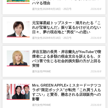
ハマる理由
週刊女性2026年8月18日・25日号
2026/8/8
元宝塚星組トップスター・湖月わたる「こ
れが宝塚なんだ」振り返るかけがえのない
日々、夢の現在地と“男役”への思い
週刊女性2026年8月18日・25日号
2026/8/8
岸谷五朗の長男・岸谷蘭丸がYouTubeで喫
煙者による多額の税金支出を訴えるも、タ
バコ害で生じる社会的損失額の方が上回る
実情
週刊女性PRIME
2026/8/8
Mrs. GREEN APPLE×ミスタードーナツコ
ラボ“限定ボックス”が転売「これ買う人も
すごい」と賛否、懸念される店頭販売への
影響
週刊女性PRIME
2026/8/8