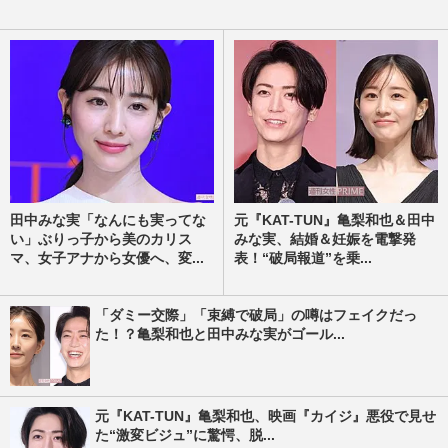
田中みな実「なんにも実ってな
元『KAT-TUN』亀梨和也＆田中
い」ぶりっ子から美のカリス
みな実、結婚＆妊娠を電撃発
マ、女子アナから女優へ、変...
表！“破局報道”を乗...
「ダミー交際」「束縛で破局」の噂はフェイクだっ
た！？亀梨和也と田中みな実がゴール...
元『KAT-TUN』亀梨和也、映画『カイジ』悪役で見せ
た“激変ビジュ”に驚愕、脱...