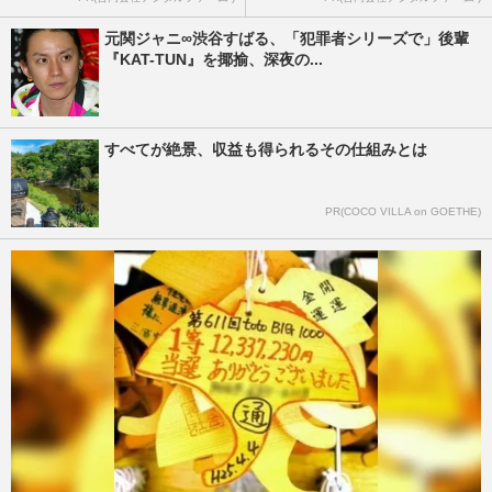
元関ジャニ∞渋谷すばる、「犯罪者シリーズで」後輩
『KAT-TUN』を揶揄、深夜の...
すべてが絶景、収益も得られるその仕組みとは
PR(COCO VILLA on GOETHE)