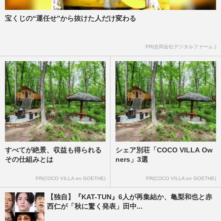
宝くじの“運任せ”から抜けた人だけ変わる
PR(合同会社デジタルファーム )
すべてが絶景、収益も得られる
シェア別荘「COCO VILLA Ow
その仕組みとは
ners」3選
PR(COCO VILLA on GOETHE)
PR(COCO VILLA on GOETHE)
【独自】『KAT-TUN』6人が再集結か、亀梨和也と赤
西仁が「秋に驚く発表」田中...