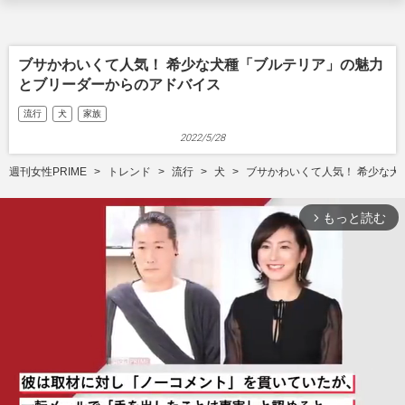
ブサかわいくて人気！ 希少な犬種「ブルテリア」の魅力
とブリーダーからのアドバイス
流行
犬
家族
2022/5/28
週刊女性PRIME
トレンド
流行
犬
ブサかわいくて人気！ 希少な
もっと読む
arrow_forward_ios