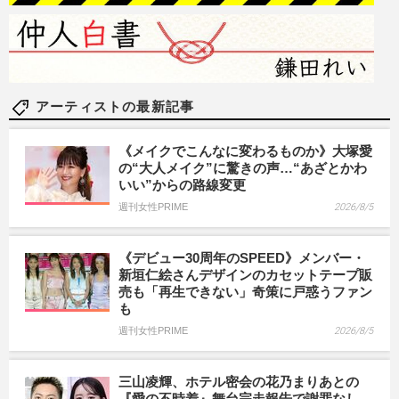
アーティストの最新記事
《メイクでこんなに変わるものか》大塚愛
の“大人メイク”に驚きの声…“あざとかわ
いい”からの路線変更
週刊女性PRIME
2026/8/5
《デビュー30周年のSPEED》メンバー・
新垣仁絵さんデザインのカセットテープ販
売も「再生できない」奇策に戸惑うファン
も
週刊女性PRIME
2026/8/5
三山凌輝、ホテル密会の花乃まりあとの
『愛の不時着』舞台完走報告で謝罪なし、