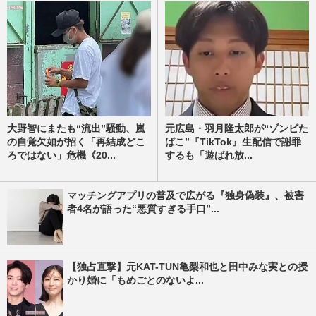
大野智にまたも“流出”騒動、嵐
元広島・羽月隆太郎が“ゾンビた
の自覚欠如が招く「再結成どこ
ばこ”『TikTok』生配信で謝罪
ろではない」危機《20...
するも「遊ばれ放...
マッチングアプリの普及で広がる『独身偽装』、被害
者4名が語った“悪質すぎる手口”...
【独占直撃】元KAT-TUN亀梨和也と田中みな実との授
かり婚に「もめごとのないよ...