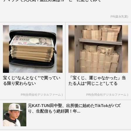
PR(森永乳業)
宝くじ“なんとなく”で買ってい
「宝くじ、運じゃなかった」当
る限り変わらない
たる人は“同じこと”してる
PR(合同会社デジタルファーム )
PR(合同会社デジタルファーム )
元KAT-TUN田中聖、出所後に始めたTikTokがバズ
り、生配信もう絶好調！年...