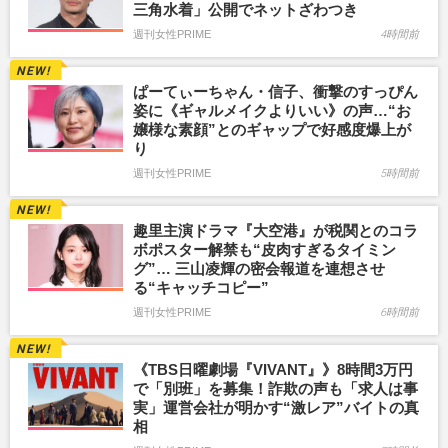
三角水着」公開でネットざわつき
週刊女性PRIME
4時間前
ぱーてぃーちゃん・信子、衝撃のすっぴん
姿に《ギャルメイクよりいい》の声…“お
嬢様な素顔”とのギャップで好感度爆上が
り
週刊女性PRIME
5時間前
趣里主演ドラマ『大空港』が税関とのコラ
ボポスター解禁も“皮肉すぎるタイミン
グ”… 三山凌輝の密会報道を連想させ
る“キャッチコピー”
週刊女性PRIME
6時間前
《TBS日曜劇場『VIVANT』》8時間3万円
で「別班」を募集！詐欺の声も「求人は事
実」運営会社が明かす“激レア”バイトの真
相