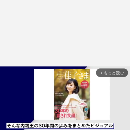
もっと読む
arrow_forward_ios