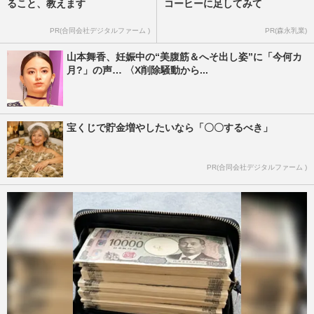
ること、教えます
コーヒーに足してみて
PR(合同会社デジタルファーム )
PR(森永乳業)
山本舞香、妊娠中の“美腹筋＆へそ出し姿”に「今何カ
月?」の声… 〈X削除騒動から...
宝くじで貯金増やしたいなら「〇〇するべき」
PR(合同会社デジタルファーム )