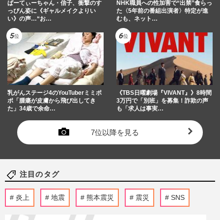
ぱーてぃーちゃん・信子、衝撃のす
NHK職員への性加害で“出禁”食らっ
っぴん姿に《ギャルメイクよりい
た〈5年前の番組出演者〉特定が進
い》の声…“お…
むも、ネット…
乳がんステージ4のYouTuberミミポ
《TBS日曜劇場『VIVANT』》8時間
ポ「腫瘍が皮膚から飛び出してき
3万円で「別班」を募集！詐欺の声
た」34歳で余命…
も「求人は事実…
7位以降を見る
注目のタグ
炎上
地震
熊本震災
震災
SNS