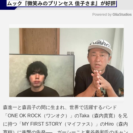
Powered by 
GliaStudios
M
u
t
e
森進一と森昌子の間に生まれ、世界で活躍するバンド
「ONE OK ROCK（ワンオク）」のTaka（森内貴寛）を兄
に持つ「MY FIRST STORY（マイファス）」のHiro（森内
寛樹）に衝撃の告発──。ガーシーこと東谷義和氏のチャン