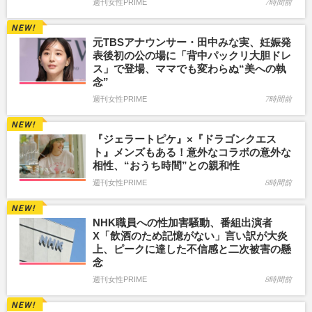
週刊女性PRIME
7時間前
元TBSアナウンサー・田中みな実、妊娠発
表後初の公の場に「背中パックリ大胆ドレ
ス」で登場、ママでも変わらぬ“美への執
念”
週刊女性PRIME
7時間前
『ジェラートピケ』×『ドラゴンクエス
ト』メンズもある！意外なコラボの意外な
相性、“おうち時間”との親和性
週刊女性PRIME
8時間前
NHK職員への性加害騒動、番組出演者
X「飲酒のため記憶がない」言い訳が大炎
上、ピークに達した不信感と二次被害の懸
念
週刊女性PRIME
8時間前