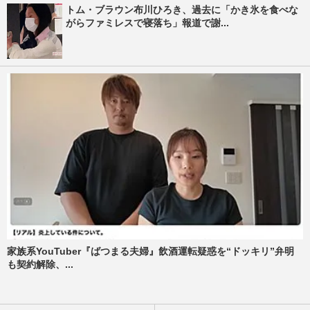
トム・ブラウン布川ひろき、過去に「かき氷を食べな
がらファミレスで寝落ち」報道で謝...
家族系YouTuber『ばつまる夫婦』飲酒運転疑惑を“ドッキリ”弁明
も契約解除、...