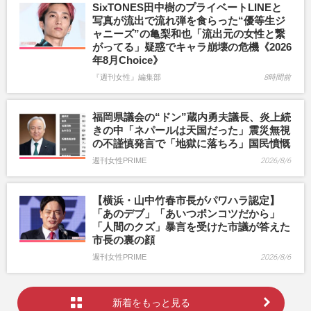
SixTONES田中樹のプライベートLINEと
写真が流出で流れ弾を食らった“優等生ジ
ャニーズ”の亀梨和也「流出元の女性と繋
がってる」疑惑でキャラ崩壊の危機《2026
年8月Choice》
『週刊女性』編集部
8時間前
福岡県議会の“ドン”蔵内勇夫議長、炎上続
きの中「ネパールは天国だった」震災無視
の不謹慎発言で「地獄に落ちろ」国民憤慨
週刊女性PRIME
2026/8/6
【横浜・山中竹春市長がパワハラ認定】
「あのデブ」「あいつポンコツだから」
「人間のクズ」暴言を受けた市議が答えた
市長の裏の顔
週刊女性PRIME
2026/8/6
新着をもっと見る