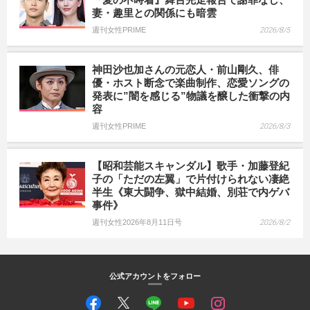
妻・趣里との関係にも暗雲
週刊女性PRIME
2026/8/5
神田沙也加さんの元恋人・前山剛久、俳
優・ホスト断念で楽曲制作、恋愛ソングの
発表に”闇を感じる”物議を醸した衝撃の内
容
週刊女性PRIME
2026/8/3
【昭和芸能スキャンダル】歌手・加藤登紀
子の「ただの左翼」で片付けられない凄絶
半生《東大闘争、獄中結婚、別荘で内ゲバ
事件》
週刊女性2026年8月11日号
2026/8/2
公式アカウントをフォロー