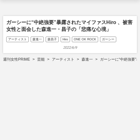
ガーシーに“中絶強要”暴露されたマイファスHiro 、被害
女性と面会した森進一・昌子の「悲痛な心境」
アーティスト
森進一
森昌子
Hiro
ONE OK ROCK
ガーシー
2022/6/9
週刊女性PRIME
芸能
アーティスト
森進一
ガーシーに“中絶強要”