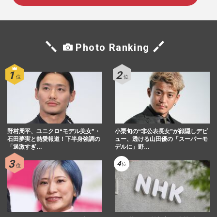
Photo Ranking
野村周平、ユニクロ“モデル美女”・
小栗旬の“非公表長女”が顔隠しデビ
石田夢実と熱愛報道！下半身強調の
ュー、透ける山田優の「スーパーモ
「過激すぎ…
デルに」野…