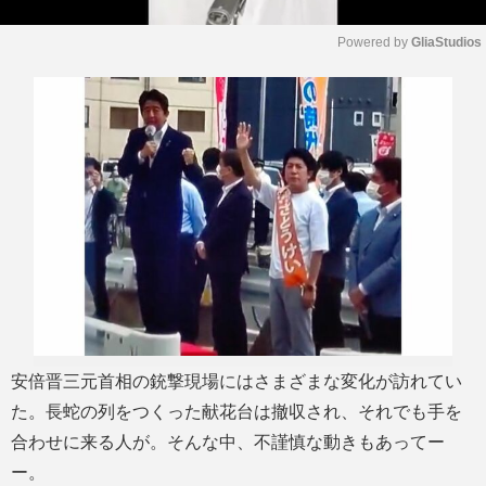
Powered by 
GliaStudios
M
u
t
e
安倍晋三元首相の銃撃現場にはさまざまな変化が訪れてい
た。長蛇の列をつくった献花台は撤収され、それでも手を
合わせに来る人が。そんな中、不謹慎な動きもあってー
ー。