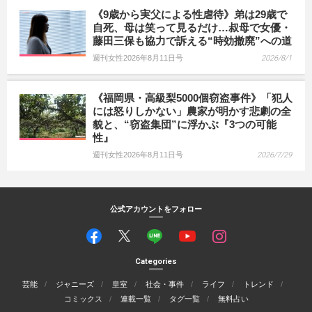
《9歳から実父による性虐待》弟は29歳で
自死、母は笑って見るだけ…叔母で女優・
藤田三保も協力で訴える“時効撤廃”への道
週刊女性2026年8月11日号
2026/8/1
《福岡県・高級梨5000個窃盗事件》「犯人
には怒りしかない」農家が明かす悲劇の全
貌と、“窃盗集団”に浮かぶ『3つの可能
性』
週刊女性2026年8月11日号
2026/7/29
公式アカウントをフォロー
Categories
芸能
ジャニーズ
皇室
社会・事件
ライフ
トレンド
コミックス
連載一覧
タグ一覧
無料占い