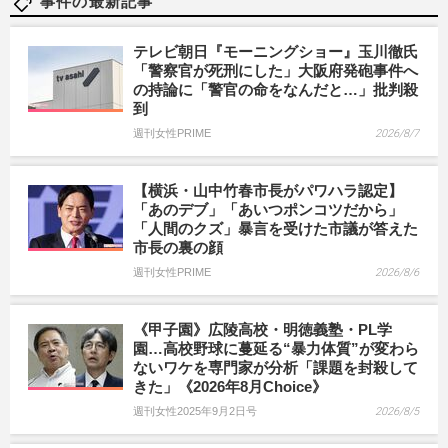
事件の最新記事
テレビ朝日『モーニングショー』玉川徹氏
「警察官が死刑にした」大阪府発砲事件へ
の持論に「警官の命をなんだと…」批判殺
到
週刊女性PRIME
2026/8/7
【横浜・山中竹春市長がパワハラ認定】
「あのデブ」「あいつポンコツだから」
「人間のクズ」暴言を受けた市議が答えた
市長の裏の顔
週刊女性PRIME
2026/8/6
《甲子園》広陵高校・明徳義塾・PL学
園…高校野球に蔓延る“暴力体質”が変わら
ないワケを専門家が分析「課題を封殺して
きた」《2026年8月Choice》
週刊女性2025年9月2日号
2026/8/5