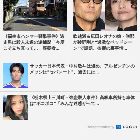
《福生市ハンマー襲撃事件》逃
吹越満＆広田レオナの娘・咲耶
走男は殺人未遂の逮捕歴「今度
が綾野剛と“過激なベッドシー
こそ立ち直って…」容疑者...
ン”で話題、抜擢の裏事情...
サッカー日本代表・中村敬斗は短め、アルゼンチンの
メッシは“セパレート”、過去には...
《栃木県上三川町・強盗殺人事件》高級車所持も車体
は“ボコボコ”「みんな迷惑がって...
Recommended by