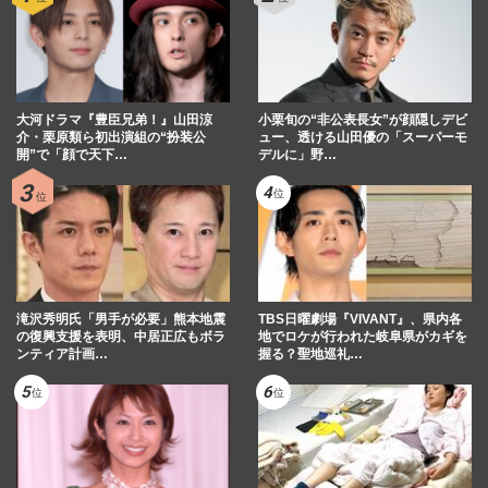
大河ドラマ『豊臣兄弟！』山田涼
小栗旬の“非公表長女”が顔隠しデビ
介・栗原類ら初出演組の“扮装公
ュー、透ける山田優の「スーパーモ
開”で「顔で天下…
デルに」野…
滝沢秀明氏「男手が必要」熊本地震
TBS日曜劇場『VIVANT』、県内各
の復興支援を表明、中居正広もボラ
地でロケが行われた岐阜県がカギを
ンティア計画…
握る？聖地巡礼…