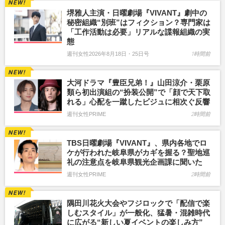
堺雅人主演・日曜劇場『VIVANT』劇中の
秘密組織“別班”はフィクション？専門家は
「工作活動は必要」リアルな諜報組織の実
態
週刊女性2026年8月18日・25日号
1時間前
大河ドラマ『豊臣兄弟！』山田涼介・栗原
類ら初出演組の“扮装公開”で「顔で天下取
れる」心配を一蹴したビジュに相次ぐ反響
週刊女性PRIME
2時間前
TBS日曜劇場『VIVANT』、県内各地でロ
ケが行われた岐阜県がカギを握る？聖地巡
礼の注意点を岐阜県観光企画課に聞いた
週刊女性PRIME
2時間前
隅田川花火大会やフジロックで「配信で楽
しむスタイル」が一般化、猛暑・混雑時代
に広がる“新しい夏イベントの楽しみ方”