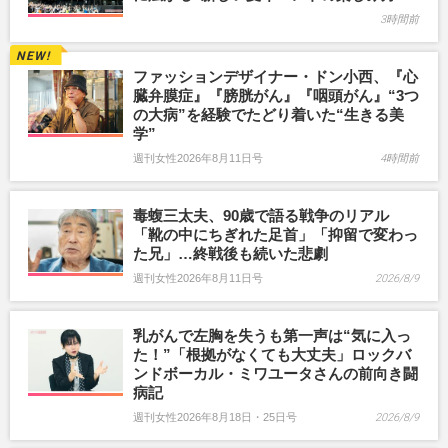
3時間前
ファッションデザイナー・ドン小西、『心
臓弁膜症』『膀胱がん』『咽頭がん』“3つ
の大病”を経験でたどり着いた“生きる美
学”
週刊女性2026年8月11日号
4時間前
毒蝮三太夫、90歳で語る戦争のリアル
「靴の中にちぎれた足首」「抑留で変わっ
た兄」…終戦後も続いた悲劇
週刊女性2026年8月11日号
2026/8/9
乳がんで左胸を失うも第一声は“気に入っ
た！”「根拠がなくても大丈夫」ロックバ
ンドボーカル・ミワユータさんの前向き闘
病記
週刊女性2026年8月18日・25日号
2026/8/9