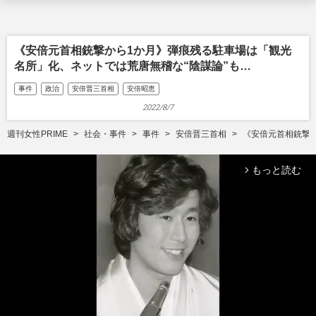
《安倍元首相銃撃から1か月》弾痕残る駐車場は「観光
名所」化、ネットでは荒唐無稽な“陰謀論”も…
事件
政治
安倍晋三首相
安倍昭恵
2022/8/7
週刊女性PRIME
社会・事件
事件
安倍晋三首相
《安倍元首相銃撃か
もっと読む
arrow_forward_ios