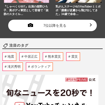
『しゃべくり007』出演の畑野ひろ
乳がんステージ4のYouTuberミミポ
子、美ボディ軍団として登場で「抜
ポ「腫瘍が皮膚から飛び出してき
群のスタイル…
た」34歳で余命…
7位以降を見る
注目のタグ
地震
中居正広
熊本震災
震災
滝沢秀明
ボランティア