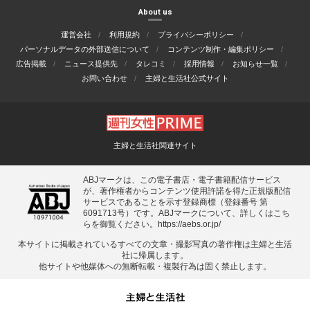
About us
運営会社
利用規約
プライバシーポリシー
パーソナルデータの外部送信について
コンテンツ制作・編集ポリシー
広告掲載
ニュース提供先
タレコミ
採用情報
お知らせ一覧
お問い合わせ
主婦と生活社公式サイト
主婦と生活社関連サイト
ABJマークは、この電子書店・電子書籍配信サービス
が、著作権者からコンテンツ使用許諾を得た正規版配信
サービスであることを示す登録商標（登録番号 第
6091713号）です。ABJマークについて、詳しくはこち
らを御覧ください。
https://aebs.or.jp/
本サイトに掲載されているすべての⽂章・撮影写真の著作権は主婦と⽣活
社に帰属します。
他サイトや他媒体への無断転載・複製⾏為は固く禁⽌します。