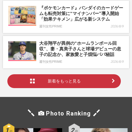
『ポケモンカード』バンダイのカードゲー
ムも転売対策に“マイナンバー”導入開始
「効果テキメン」広がる新システム
週刊女性PRIME
2026/8/9
大谷翔平が異例の“ホームランボール回
収”、妻・真美子さんと球場デビューの息
子の記念か、家族愛と子煩悩パパ秘話
週刊女性PRIME
2026/8/9
新着をもっと見る
Photo Ranking