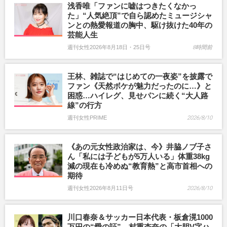
浅香唯「ファンに嘘はつきたくなかっ
た」“人気絶頂”で自ら認めたミュージシャ
ンとの熱愛報道の胸中、駆け抜けた40年の
芸能人生
週刊女性2026年8月18日・25日号
8時間前
王林、雑誌で“はじめての一夜姿”を披露で
ファン《天然ボケが魅力だったのに…》と
困惑…ハイレグ、見せパンに続く“大人路
線”の行方
週刊女性PRIME
2026/8/10
《あの元女性政治家は、今》井脇ノブ子さ
ん「私には子どもが5万人いる」体重38kg
減の現在も冷めぬ“教育熱”と高市首相への
期待
週刊女性2026年8月11日号
2026/8/10
川口春奈＆サッカー日本代表・板倉滉1000
万円の“愛の証”、村重杏奈の「大胆V字ハ