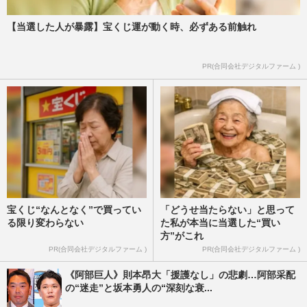
【当選した人が暴露】宝くじ運が動く時、必ずある前触れ
PR(合同会社デジタルファーム )
宝くじ“なんとなく”で買ってい
「どうせ当たらない」と思って
る限り変わらない
た私が本当に当選した“買い
方”がこれ
PR(合同会社デジタルファーム )
PR(合同会社デジタルファーム )
《阿部巨人》則本昂大「援護なし」の悲劇…阿部采配
の“迷走”と坂本勇人の“深刻な衰...