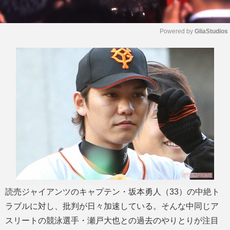
Powered by 
GliaStudios
M
u
t
e
読売ジャイアンツのキャプテン・坂本勇人（33）の中絶ト
ラブルに対し、批判が日々加速している。そんな中同じア
スリートの競泳選手・瀬戸大也との過去のやりとりが注目