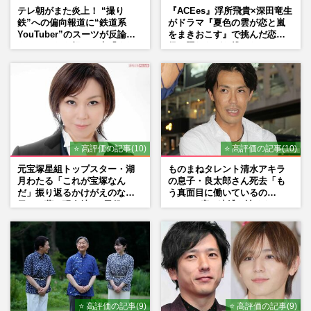
テレ朝がまた炎上！ “撮り
『ACEes』浮所飛貴×深田竜生
鉄”への偏向報道に“鉄道系
がドラマ『夏色の雲が恋と嵐
YouTuber”のスーツが反論
をまきおこす』で挑んだ恋人
ネットからも怒りの声「また
役、照れながら挑んだキュン
印象操作」「局の仕込みで
シーン秘話
は？」
⭐ 高評価の記事(10)
⭐ 高評価の記事(10)
元宝塚星組トップスター・湖
ものまねタレント清水アキラ
月わたる「これが宝塚なん
の息子・良太郎さん死去「も
だ」振り返るかけがえのない
う真面目に働いているの
日々、夢の現在地と“男役”へ
で」、2度の逮捕も諦めなかっ
の思い
た芸能界“波乱に満ちた37年”
⭐ 高評価の記事(9)
⭐ 高評価の記事(9)