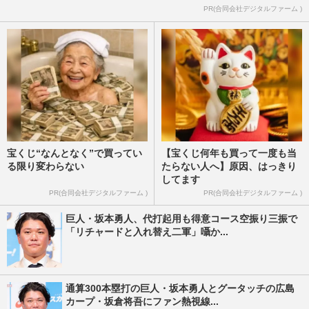
PR(合同会社デジタルファーム )
宝くじ“なんとなく”で買ってい
【宝くじ何年も買って一度も当
る限り変わらない
たらない人へ】原因、はっきり
してます
PR(合同会社デジタルファーム )
PR(合同会社デジタルファーム )
巨人・坂本勇人、代打起用も得意コース空振り三振で
「リチャードと入れ替え二軍」囁か...
通算300本塁打の巨人・坂本勇人とグータッチの広島
カープ・坂倉将吾にファン熱視線...