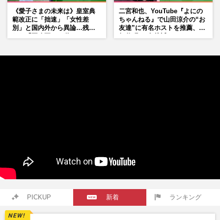
《愛子さまの未来は》皇室典
二宮和也、YouTube『よにの
範改正に「拙速」「女性差
ちゃんねる』で山田涼介の“お
別」と国内外から異論…残さ
友達”に有名ホストを推薦、歌
れた「再改正」の道
舞伎町に“急接近”でファン
「関わらないで！」
PICKUP
新着
ランキング