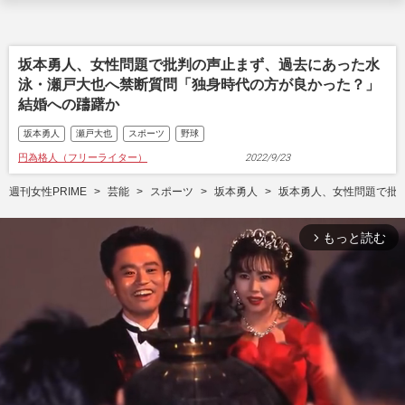
坂本勇人、女性問題で批判の声止まず、過去にあった水
泳・瀬戸大也へ禁断質問「独身時代の方が良かった？」
結婚への躊躇か
坂本勇人
瀬戸大也
スポーツ
野球
円為格人（フリーライター）
2022/9/23
週刊女性PRIME
芸能
スポーツ
坂本勇人
坂本勇人、女性問題で批
もっと読む
arrow_forward_ios