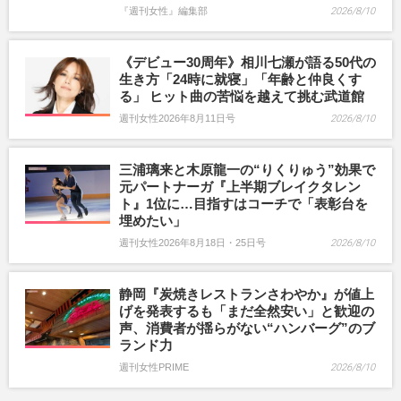
『週刊女性』編集部
2026/8/10
《デビュー30周年》相川七瀬が語る50代の
生き方「24時に就寝」「年齢と仲良くす
る」 ヒット曲の苦悩を越えて挑む武道館
週刊女性2026年8月11日号
2026/8/10
三浦璃来と木原龍一の“りくりゅう”効果で
元パートナーガ『上半期ブレイクタレン
ト』1位に…目指すはコーチで「表彰台を
埋めたい」
週刊女性2026年8月18日・25日号
2026/8/10
静岡『炭焼きレストランさわやか』が値上
げを発表するも「まだ全然安い」と歓迎の
声、消費者が揺らがない“ハンバーグ”のブ
ランド力
週刊女性PRIME
2026/8/10