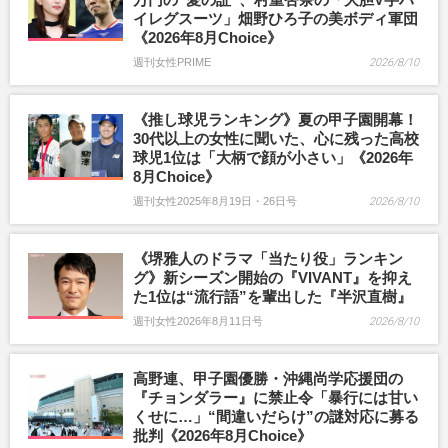
イレグスーツ」畑野ひろ子の美ボディ軍団
《2026年8月Choice》
週刊女性PRIME
2026/8/10
《推し球児ランキング》夏の甲子園開幕！
30代以上の女性に聞いた、心に残った高校
球児1位は「大柄で顔が小さい」《2026年
8月Choice》
週刊女性2025年8月19日・26日号
2026/8/10
《堺雅人のドラマ「当たり役」ランキン
グ》新シーズン開始の『VIVANT』を抑え
た1位は“流行語”を輩出した『半沢直樹』
週刊女性2026年8月11日号
2026/8/10
高野連、甲子園優勝・沖縄尚学応援団の
『チョンダラー』に禁止令「暴行には甘い
くせに…」“間違いだらけ”の謎対応に募る
批判《2026年8月Choice》