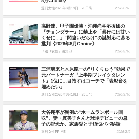
8月Choice》
週刊女性2025年8月19日・26日号
2026/8/10
高野連、甲子園優勝・沖縄尚学応援団の
『チョンダラー』に禁止令「暴行には甘い
くせに…」“間違いだらけ”の謎対応に募る
批判《2026年8月Choice》
『週刊女性』編集部
2026/8/10
三浦璃来と木原龍一の“りくりゅう”効果で
元パートナーガ『上半期ブレイクタレン
ト』1位に…目指すはコーチで「表彰台を
埋めたい」
週刊女性2026年8月18日・25日号
2026/8/10
大谷翔平が異例の“ホームランボール回
収”、妻・真美子さんと球場デビューの息
子の記念か、家族愛と子煩悩パパ秘話
週刊女性PRIME
2026/8/9