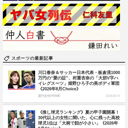
スポーツの最新記事
川口春奈＆サッカー日本代表・板倉滉1000
万円の“愛の証”、村重杏奈の「大胆V字ハ
イレグスーツ」畑野ひろ子の美ボディ軍団
《2026年8月Choice》
週刊女性PRIME
2026/8/10
《推し球児ランキング》夏の甲子園開幕！
30代以上の女性に聞いた、心に残った高校
球児1位は「大柄で顔が小さい」《2026年