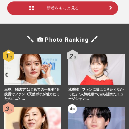
新着をもっと見る
Photo Ranking
王林、雑誌で“はじめての一夜姿”を
浅香唯「ファンに嘘はつきたくなか
披露でファン《天然ボケが魅力だっ
った」“人気絶頂”で自ら認めたミュ
たのに…》…
ージシャン…