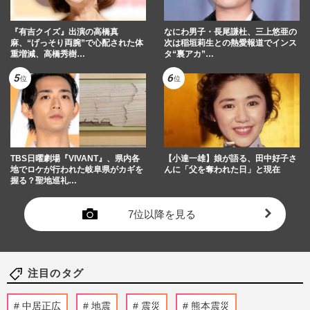
『有吉クイズ』出演の高橋真
なにわ男子・長尾謙杜、三上悠亜の
麻、“げっそり両腕”で心配された体
次は稲垣莉生との熱愛報道でインス
重増減、高橋秀樹…
タ“裏アカ”…
TBS日曜劇場『VIVANT』、県内各
【小達一雄】娘が語る、田中好子さ
地でロケが行われた岐阜県がカギを
んに「父を奪われた日」と現在
握る？聖地巡礼…
7位以降を見る
注目のタグ
中居正広
地震
震災
熊本震災