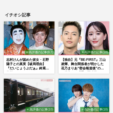
イチオシ記事
⭐ 高評価の記事(9.7)
⭐ 高評価の記事(10)
志村けんが認めた彼女・石野
【独自】元『BE:FIRST』三山
陽子との真実【破局理由】
凌輝、舞台関係者が明かした
『だいじょうぶだぁ』終焉の
花乃まりあ“密会報道後”の呆
裏側
れ発言と、『愛の不時着』の
劇場が答えた共演舞台の行方
⭐ 高評価の記事(10)
⭐ 高評価の記事(10)