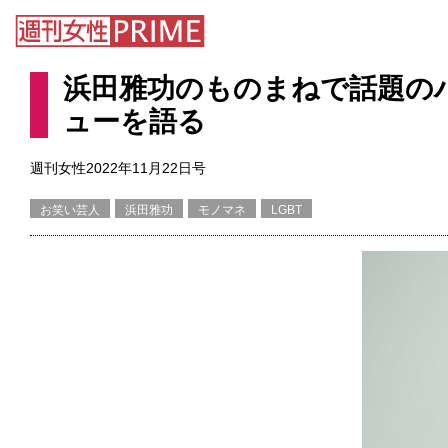
浜田雅功のものまねで話題の
ューを語る
週刊女性2022年11月22日号
お笑い芸人
浜田雅功
モノマネ
LGBT