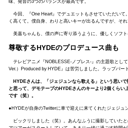
味、発音の3つのバランスが最高です。
今回、『One Heart』でデュエットもさせていただ
く高くて。僕自身、わりと高いキーが出るんですが、それ
美嘉ちゃんも、僕の声に寄り添うように、優しくソフト
尊敬するHYDEのプロデュース曲も
テレビアニメ『NOBLESSE-ノブレス-』の主題歌としてHY
Ver.）Produced by HYDE』は苦労しました。ラ
HYDEさんは、「ジェジュンなら歌える」という思い
と思って、デモテープのHYDEさんのキーより2個くら
です（笑）。
●HYDEが自身のTwitterに車で迎えに来てくれたジェジ
ビックリしました（笑）。あんなふうに撮影していたとは
アツアーがスタートしていて、あまり一緒に過ごす時間が