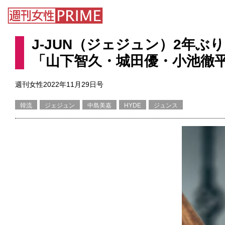
J-JUN（ジェジュン）2年
「山下智久・城田優・小池徹
週刊女性2022年11月29日号
韓流
ジェジュン
中島美嘉
HYDE
ジュンス