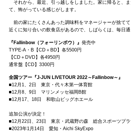
それから、最近、引っ越しをしました。家に帰ると、ま
て、怖がっている感じがします。
前の家にたくさんあった調味料をマネージャーが捨てて
近くに知り合いの飲食店があるので、しばらくは、毎日通
『Fallinbow（フォーリンボウ）』
発売中
TYPE-A・B【CD＋BD】各5500円
【CD＋DVD】各4950円
通常盤【CD】3300円
全国ツアー『J-JUN LIVETOUR 2022～Fallinbow～』
■12月1、2日 東京・代々木第一体育館
■12月8、9日 マリンメッセ福岡B館
■12月17、18日 和歌山ビッグホエール
追加公演が決定！
■12月22日、23日 東京・武蔵野の森 総合スポーツプ
■2023年1月14日 愛知・Aichi SkyExpo