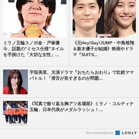
ミラノ五輪スノボ金・戸塚優
《元Hey!Say!JUMP・中島裕翔
斗、話題の“ミセス仕様”ネイル
＆新木優子が結婚》映画やドラ
を手掛けた「大切な女性」...
マ『SUITS...
宇垣美里、主演ドラマ『おちたらおわり』で壮絶ママ
バトル！「滑舌が良すぎるのが問題...
《写真で振り返る胸アツ名場面》ミラノ・コルティナ
五輪、日本代表がメダルラッシュ！...
Recommended by