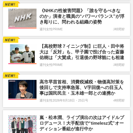
《NHKの性被害問題》「誰を守るべきな
のか」演者と職員の“パワーバランス”が浮
き彫りに、問われる組織の姿勢
週刊女性PRIME
3時間前
【高校野球７イニング制】に巨人・田中将
大は「反対」も、甲子園で投げ合った斎藤
佑樹は「大賛成」引退後の野球観にも相違
週刊女性PRIME
3時間前
高市早苗首相、消費税減税・物価高対策を
後回しで支持率急落、V字回復への目玉人
事は国民民主・玉木雄一郎との連携か
週刊女性2026年8月18日・25日号
4時間前
嵐・松本潤、ライブ演出の次はアイドルプ
ロデュース！大手配信で“timelesz式”オー
ディション番組が進行中か