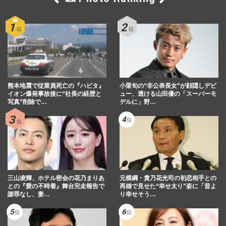
熊本地震で従業員死亡の『ハビタ』
小栗旬の“非公表長女”が顔隠しデビ
イオン爆発事故後に“社長の経歴と
ュー、透ける山田優の「スーパーモ
写真”削除で…
デルに」野…
三山凌輝、ホテル密会の花乃まりあ
元横綱・貴乃花光司の初恋相手との
との『愛の不時着』舞台完走報告で
再婚で見せた“幸せ太り”姿に「昔よ
謝罪なし、妻…
り幸せそう…