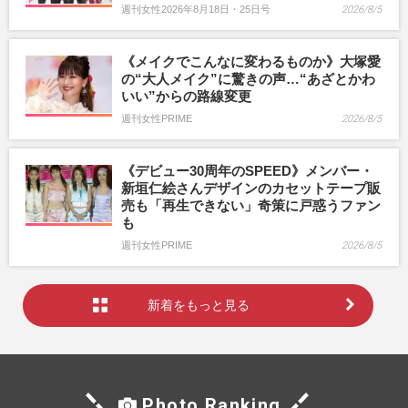
週刊女性2026年8月18日・25日号
2026/8/5
《メイクでこんなに変わるものか》大塚愛
の“大人メイク”に驚きの声…“あざとかわ
いい”からの路線変更
週刊女性PRIME
2026/8/5
《デビュー30周年のSPEED》メンバー・
新垣仁絵さんデザインのカセットテープ販
売も「再生できない」奇策に戸惑うファン
も
週刊女性PRIME
2026/8/5
新着をもっと見る
Photo Ranking