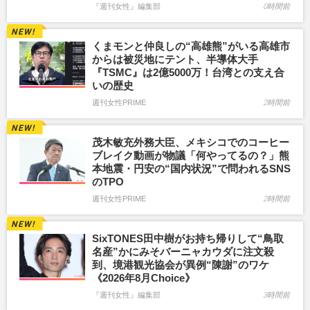
『週刊女性』編集部
0時間前
くまモンと仲良しの“高雄熊”がいる高雄市
からは被災地にテント、半導体大手
『TSMC』は2億5000万！台湾との支え合
いの歴史
週刊女性PRIME
2時間前
茂木敏充外務大臣、メキシコでのコーヒー
ブレイク動画が物議「何やってるの？」熊
本地震・円安の“国内状況”で問われるSNS
のTPO
週刊女性PRIME
2時間前
SixTONES田中樹がお持ち帰りして“鳥取
名産”かにみそバーニャカウダに注文殺
到、境港観光協会が異例“陳謝”のワケ
《2026年8月Choice》
『週刊女性』編集部
3時間前