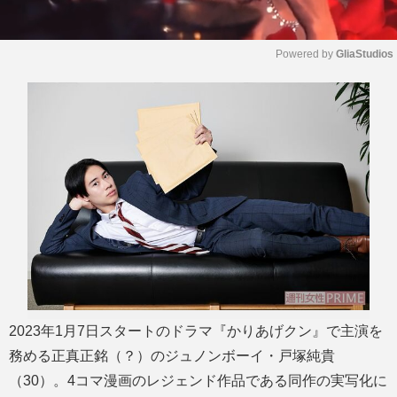
Powered by 
GliaStudios
M
u
t
e
2023年1月7日スタートのドラマ『かりあげクン』で主演を
務める正真正銘（？）のジュノンボーイ・戸塚純貴
（30）。4コマ漫画のレジェンド作品である同作の実写化に