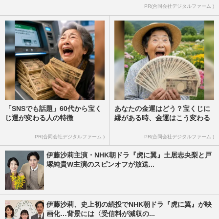
PR(合同会社デジタルファーム )
「SNSでも話題」60代から宝く
あなたの金運はどう？宝くじに
じ運が変わる人の特徴
縁がある時、金運はこう変わる
PR(合同会社デジタルファーム )
PR(合同会社デジタルファーム )
伊藤沙莉主演・NHK朝ドラ『虎に翼』土居志央梨と戸
塚純貴W主演のスピンオフが放送...
伊藤沙莉、史上初の続投でNHK朝ドラ『虎に翼』が映
画化…背景には〈受信料が減収の...