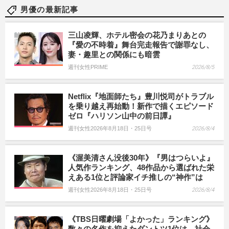
男優の最新記事
三山凌輝、ホテル密会の花乃まりあとの
『愛の不時着』舞台完走報告で謝罪なし、
妻・趣里との関係にも暗雲
週刊女性PRIME
2026/8/5
Netflix『地面師たち』豊川悦司がトラブル
を乗り越え再始動！新作で描くエピソード
ゼロ『ハリソン山中の前日譚』
週刊女性2026年8月18日・25日号
2026/8/4
《渥美清さん没後30年》『男はつらいよ』
人気作ランキング、48作品から選ばれた栄
えある1位と評論家イチ推しの“神作”は
週刊女性2026年8月18日・25日号
2026/8/4
《TBS日曜劇場「よかった」ランキング》
数々の名作を抑えたダントツ1位は、社会