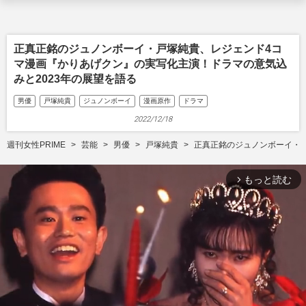
正真正銘のジュノンボーイ・戸塚純貴、レジェンド4コ
マ漫画『かりあげクン』の実写化主演！ドラマの意気込
みと2023年の展望を語る
男優
戸塚純貴
ジュノンボーイ
漫画原作
ドラマ
2022/12/18
週刊女性PRIME
芸能
男優
戸塚純貴
正真正銘のジュノンボーイ・戸
もっと読む
arrow_forward_ios