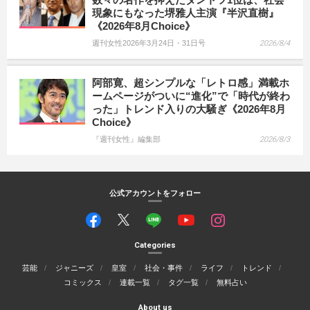
現象にもなった堺雅人主演『半沢直樹』
《2026年8月Choice》
週刊女性2026年3月24日・31日号
2026/8/4
阿部寛、超シンプルな「レトロ感」満載ホ
ームページがついに“進化”で「時代が終わ
った」トレンド入りの大騒ぎ《2026年8月
Choice》
『週刊女性』編集部
2026/8/3
公式アカウントをフォロー
Categories
芸能
ジャニーズ
皇室
社会・事件
ライフ
トレンド
コミックス
連載一覧
タグ一覧
無料占い
About us