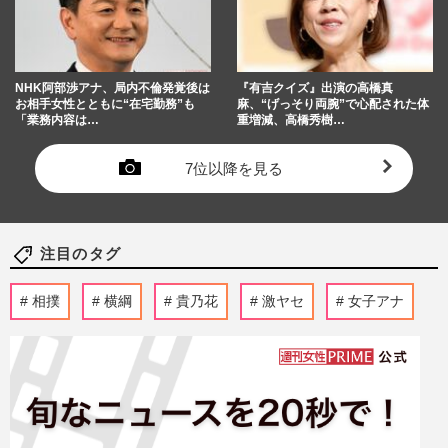
NHK阿部渉アナ、局内不倫発覚後は
『有吉クイズ』出演の高橋真
お相手女性とともに“在宅勤務”も
麻、“げっそり両腕”で心配された体
「業務内容は…
重増減、高橋秀樹…
7位以降を見る
注目のタグ
相撲
横綱
貴乃花
激ヤセ
女子アナ