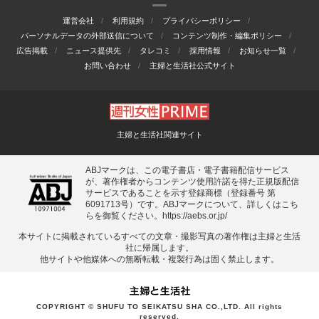
運営会社
利用規約
プライバシーポリシー
パーソナルデータの外部送信について
コンテンツ制作・編集ポリシー
広告掲載
ニュース提供先
タレコミ
採用情報
お知らせ一覧
お問い合わせ
主婦と生活社公式サイト
主婦と生活社関連サイト
ABJマークは、この電子書店・電子書籍配信サービス
が、著作権者からコンテンツ使用許諾を得た正規版配信
サービスであることを示す登録商標（登録番号 第
6091713号）です。ABJマークについて、詳しくはこち
らを御覧ください。
https://aebs.or.jp/
本サイトに掲載されているすべての⽂章・撮影写真の著作権は主婦と⽣活
社に帰属します。
他サイトや他媒体への無断転載・複製⾏為は固く禁⽌します。
COPYRIGHT © SHUFU TO SEIKATSU SHA CO.,LTD. All rights
reserved.