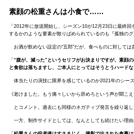
素顔の松重さんは小食で……
「2012年に放送開始し、シーズン10が12月23日に
するかのような要素が散りばめられているのも『孤独のグ
お酒が飲めない設定の“五郎”だが、食べものに対しては
「
“腹が、減った”というセリフがお決まりですが、素顔
と食欲は落ちますし、ご本人にとってはそうとうハードな
体当たりの演技に限界を感じているのか2021年のシーズ
《老けました。もう痛々しいから辞めろという声が聞こえ
とコメント。過去にも同様のネガティブ発言を繰り返し
一方、制作サイドとしては、なんとしても続けたい理由
「
松重さんの役者魂はすさまじく、撮影で出された食事は