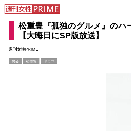
松重豊『孤独のグルメ』のハ
【大晦日にSP版放送】
週刊女性PRIME
男優
松重豊
ドラマ