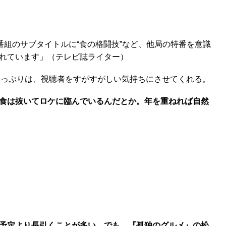
番組のサブタイトルに“食の格闘技”など、他局の特番を意識
れています」（テレビ誌ライター）
べっぷりは、視聴者をすがすがしい気持ちにさせてくれる。
朝食は抜いてロケに臨んでいるんだとか。年を重ねれば自然
予定より長引くことが多い。でも、『孤独のグルメ』の松