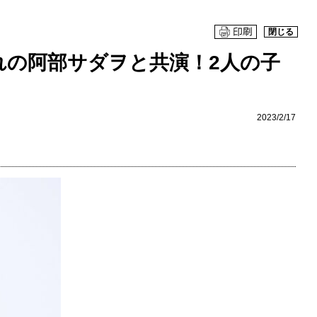
閉じる
れの阿部サダヲと共演！2人の子
2023/2/17