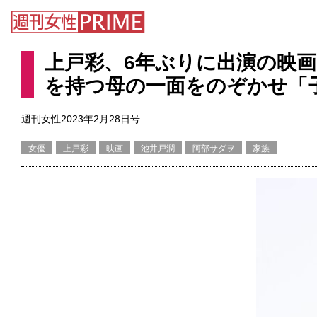
上戸彩、6年ぶりに出演の映
を持つ母の一面をのぞかせ「
週刊女性2023年2月28日号
女優
上戸彩
映画
池井戸潤
阿部サダヲ
家族