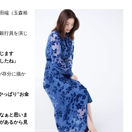
田端（玉森裕
銀行員を演じ
じます
したね」
が存分に描か
やっぱり“お金
なぁと思いま
があるから見