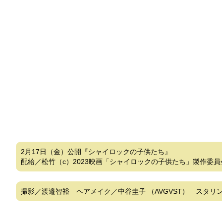
2月17日（金）公開『シャイロックの子供たち』
配給／松竹（c）2023映画「シャイロックの子供たち」製作委員
撮影／渡邉智裕 ヘアメイク／中谷圭子 （AVGVST） スタリング／