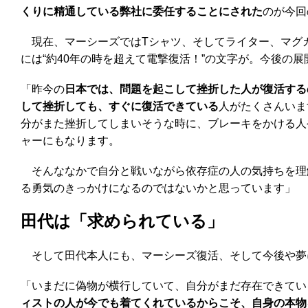
くりに精通している弊社に委任することにされた
のが今回
現在、マーシーズではTシャツ、そしてライター、マグカ
には“約40年の時を超えて電撃復活！”の文字が。今後の展
「昨今の
日本では、問題を起こして挫折した人が復活する
して挫折しても、すぐに復活できている
人がたくさんいま
分がまた挫折してしまいそうな時に、ブレーキをかける人
ャーにもなります。
そんななかで自分と戦いながら依存症の人の気持ちを理
る勇気のきっかけになるのではないかと思っています」
田代は「求められている」
そして田代本人にも、マーシーズ復活、そして今後や夢
「いまだに偽物が横行していて、自分がまだ存在できてい
ィストの人が今でも着てくれているからこそ、自身の本物