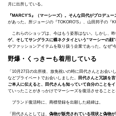
月に出所している。
『MARCY'S』（マーシーズ）。そんな田代がプロデュ
があった。所ジョージの『TOKORO'S』、山田邦子の『
これらのショップは、今はもう姿形はない。しかし、昨
ゲ、そしてサングラスに蝶ネクタイという“マーシーの顔
やファッションアイテムを取り扱う企業であった。なぜ“
野爆・くっきーも着用している
「10月27日の出所後、放免祝いの時に田代さんとお会
などプライベートでお会いしました。
田代さんと冗談を言
ご本人に伝えると、田代さんも知っていて自分のことをイ
ていったことがきっかけでマーシーズを復活させることと
ブランド復活時に、商標登録を出願した経緯は。
「田代さんとしては、
偽物が販売されている現状と偽物が