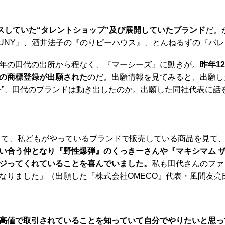
ースしていた“タレントショップ”及び展開していたブランド
だ。
KUNY』、酒井法子の『のりピーハウス』、とんねるずの『バレン
年の田代の出所から程なく、『マーシーズ』に動きが。
昨年1
”の商標登録が出願された
のだ。出願情報を見てみると、出願し
今”、田代のブランドは動き出したのか。出願した同社代表に話
いして、私どもがやっているブランドで販売している商品を見て
い合う仲となり『野性爆弾』のくっきーさんや『マキシマム ザ
ジってくれていることを喜んでいました。
私も田代さんのファ
なりました」（出願した『株式会社OMECO』代表・風間友亮
高値で取引されていることを知っていて自分でやりたいと思っ