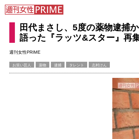
田代まさし、5度の薬物逮捕
語った『ラッツ&スター』再
週刊女性PRIME
お笑い芸人
薬物
逮捕
タレント
志村けん