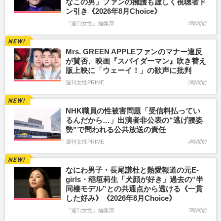
なこの男」ファンの擁護も虚しく視聴者ド
ン引き《2026年8月Choice》
『週刊女性』編集部
0時間前
Mrs. GREEN APPLEファンのマナー違反
が賛否、映画『スパイダーマン』吹き替え
版上映に「ウェーイ！」の歓声に批判
週刊女性PRIME
0時間前
NHK職員の性被害問題「受信料払ってい
るんだから…」出演者非公表の“逃げ腰姿
勢”で問われる公共放送の責任
週刊女性PRIME
4時間前
なにわ男子・長尾謙杜と熱愛報道の元E-
girls・稲垣莉生「犬顔が好き」過去の“半
同棲モデル”との共通点から透ける《一貫
した好み》《2026年8月Choice》
『週刊女性』編集部
5時間前