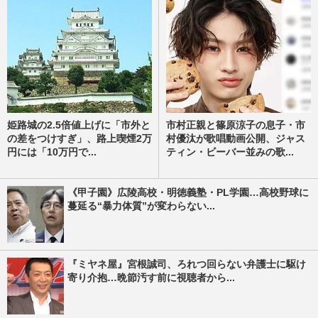
姫路城の2.5倍値上げに「市外と
市村正親と篠原涼子の息子・市
の差をつけすぎ」、路上喫煙2万
村優汰が歌唱動画公開、ジャス
円には「10万円で...
ティン・ビーバー並みの歌...
《甲子園》広陵高校・明徳義塾・PL学園…高校野球に
蔓延る“暴力体質”が変わらない...
『ミヤネ屋』宮根誠司、ろれつ回らない弁護士に駆け
寄り介抱…晩節汚す前に視聴者から...