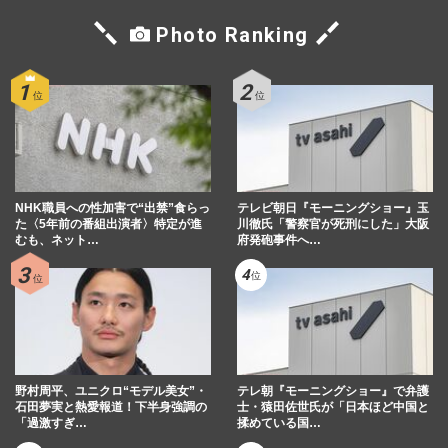
Photo Ranking
NHK職員への性加害で“出禁”食らっ
テレビ朝日『モーニングショー』玉
た〈5年前の番組出演者〉特定が進
川徹氏「警察官が死刑にした」大阪
むも、ネット…
府発砲事件へ…
野村周平、ユニクロ“モデル美女”・
テレ朝『モーニングショー』で弁護
石田夢実と熱愛報道！下半身強調の
士・猿田佐世氏が「日本ほど中国と
「過激すぎ…
揉めている国…