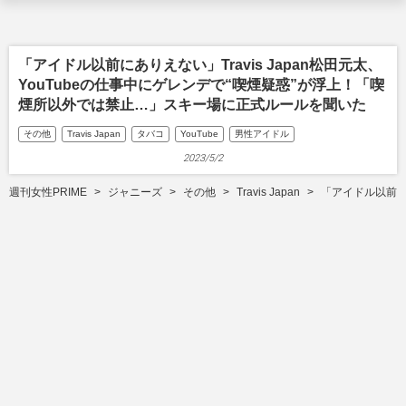
「アイドル以前にありえない」Travis Japan松田元太、
YouTubeの仕事中にゲレンデで“喫煙疑惑”が浮上！「喫
煙所以外では禁止…」スキー場に正式ルールを聞いた
その他
Travis Japan
タバコ
YouTube
男性アイドル
2023/5/2
週刊女性PRIME
ジャニーズ
その他
Travis Japan
「アイドル以前に