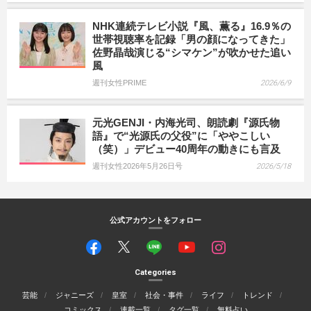
NHK連続テレビ小説『風、薫る』16.9％の
世帯視聴率を記録「男の顔になってきた」
佐野晶哉演じる“シマケン”が吹かせた追い
風
週刊女性PRIME
2026/6/9
元光GENJI・内海光司、朗読劇『源氏物
語』で“光源氏の父役”に「ややこしい
（笑）」デビュー40周年の動きにも言及
週刊女性2026年5月26日号
2026/5/18
公式アカウントをフォロー
Categories
芸能
ジャニーズ
皇室
社会・事件
ライフ
トレンド
コミックス
連載一覧
タグ一覧
無料占い