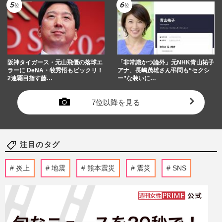
阪神タイガース・元山飛優の落球エ
「非常識かつ論外」元NHK青山祐子
ラーに DeNA・牧秀悟もビックリ！
アナ、長嶋茂雄さん弔問も“セクシ
2連覇目指す藤…
ー”な装いに…
7位以降を見る
注目のタグ
炎上
地震
熊本震災
震災
SNS