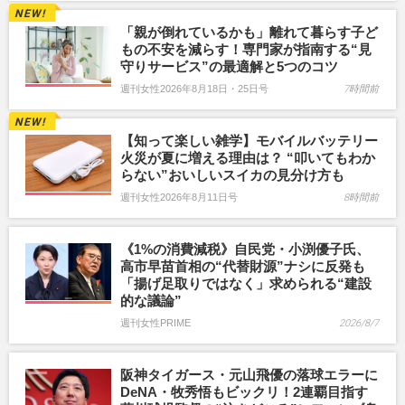
「親が倒れているかも」離れて暮らす子ど
もの不安を減らす！専門家が指南する“見
守りサービス”の最適解と5つのコツ
週刊女性2026年8月18日・25日号
7時間前
【知って楽しい雑学】モバイルバッテリー
火災が夏に増える理由は？ “叩いてもわか
らない”おいしいスイカの見分け方も
週刊女性2026年8月11日号
8時間前
《1%の消費減税》自民党・小渕優子氏、
高市早苗首相の“代替財源”ナシに反発も
「揚げ足取りではなく」求められる“建設
的な議論”
週刊女性PRIME
2026/8/7
阪神タイガース・元山飛優の落球エラーに
DeNA・牧秀悟もビックリ！2連覇目指す