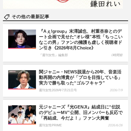
その他の最新記事
『Aぇ!group』末澤誠也、村重杏奈とのデ
ート企画で見せた“オレ様”本性「ちっこい
なこの男」ファンの擁護も虚しく視聴者ド
ン引き《2026年8月Choice》
『週刊女性』編集部
0時間前
関ジャニ∞・NEWS脱退から20年、音楽活
動再開の内博貴が「プロを目指している」
実力で勝ち取った“ゴルフキャラ”
週刊女性2026年7月21日号
2026/7/9
元ジャニーズ『光GENJI』結成日に“伝説
のデビューMV”公開、旧メンバーも反応で
「再結成、今だよ！」ファン大興奮
週刊女性PRIME
2026/6/26