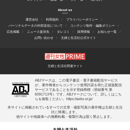
About us
運営会社
利用規約
プライバシーポリシー
パーソナルデータの外部送信について
コンテンツ制作・編集ポリシー
広告掲載
ニュース提供先
タレコミ
採用情報
お知らせ一覧
お問い合わせ
主婦と生活社公式サイト
主婦と生活社関連サイト
ABJマークは、この電子書店・電子書籍配信サービス
が、著作権者からコンテンツ使用許諾を得た正規版配信
サービスであることを示す登録商標（登録番号 第
6091713号）です。ABJマークについて、詳しくはこち
らを御覧ください。
https://aebs.or.jp/
本サイトに掲載されているすべての⽂章・撮影写真の著作権は主婦と⽣活
社に帰属します。
他サイトや他媒体への無断転載・複製⾏為は固く禁⽌します。