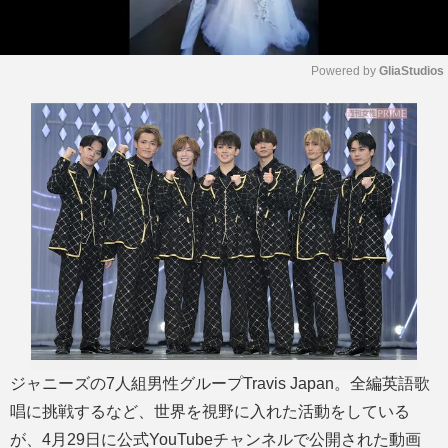
Powered by 
GliaStudios
M
u
t
e
ジャニーズの7人組男性グループTravis Japan。全編英語歌
唱に挑戦するなど、世界を視野に入れた活動をしている
が、4月29日に公式YouTubeチャンネルで公開された動画