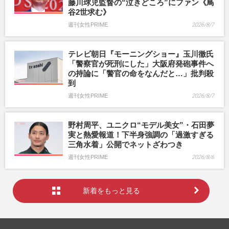
藤川球児監督の“泣きどころ”にファン《鳥
谷2世求む》
週刊女性PRIME
2026/8/7
テレビ朝日『モーニングショー』玉川徹氏
「警察官が死刑にした」大阪府発砲事件へ
の持論に「警官の命をなんだと…」批判殺
到
週刊女性PRIME
2026/8/7
野村周平、ユニクロ“モデル美女”・石田夢
実と熱愛報道！下半身強調の「過激すぎる
三角水着」公開でネットざわつき
週刊女性PRIME
2026/8/6
新着をもっと見る