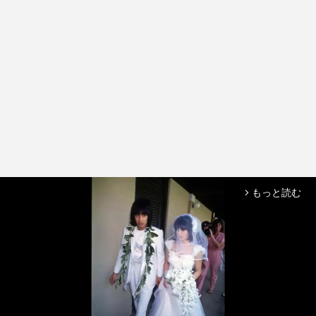
もっと読む
arrow_forward_ios