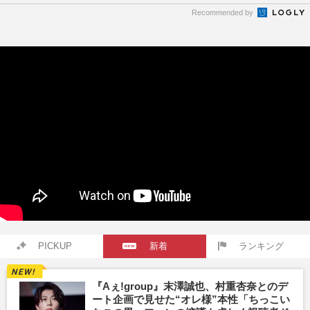
Recommended by
PICKUP
新着
ランキング
『Aぇ!group』末澤誠也、村重杏奈とのデ
ート企画で見せた“オレ様”本性「ちっこい