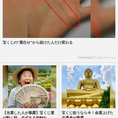
宝くじの“運任せ”から抜けた人だけ変わる
PR(合同会社デジタルファーム )
【当選した人が暴露】宝くじ運
宝くじ狙うなら今！金運上げた
が動く時、必ずある前触れ
当選者が暴露