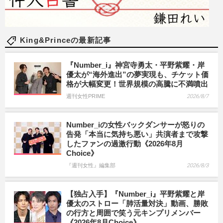
King&Princeの最新記事
『Number_i』神宮寺勇太・平野紫耀・岸
優太が“海外進出”の夢実現も、チケット価
格が大幅変更！世界規模の高騰に不満噴出
週刊女性PRIME
2026/8/7
Number_iの女性バックダンサーが怒りの
告発「本当に気持ち悪い」共演者まで攻撃
したファンの過激行動《2026年8月
Choice》
『週刊女性』編集部
2026/8/3
【独占入手】『Number_i』平野紫耀と岸
優太のストロー「肺活量対決」動画、勝敗
の行方と周囲で笑う元キンプリメンバー
《2026年8月Choice》