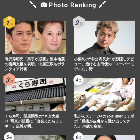
Photo Ranking
滝沢秀明氏「男手が必要」熊本地震
小栗旬の“非公表長女”が顔隠しデビ
の復興支援を表明、中居正広もボラ
ュー、透ける山田優の「スーパーモ
ンティア計画…
デルに」野…
くら寿司、閉店間際の“ネタ大盛
乳がんステージ4のYouTuberミミポ
り”写真が話題に「出会えたらラッ
ポ「腫瘍が皮膚から飛び出してき
キー」広報が明…
た」34歳で余命…