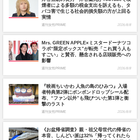
煙者による多額の税金支出を訴えるも、タ
バコ害で生じる社会的損失額の方が上回る
実情
週刊女性PRIME
2026/8/8
Mrs. GREEN APPLE×ミスタードーナツコ
ラボ“限定ボックス”が転売「これ買う人も
すごい」と賛否、懸念される店頭販売への
影響
週刊女性PRIME
2026/8/8
『映画ちいかわ 人魚の島のひみつ』入場
者特典第2弾にボンボンドロップシール配
布、“ファン以外”も飛びついた第1弾と衝
撃のラスト
週刊女性PRIME
2026/8/8
《お盆帰省調査》親・祖父母世代の帰省の
本音、しんどい派は32%「帰ってくれたら