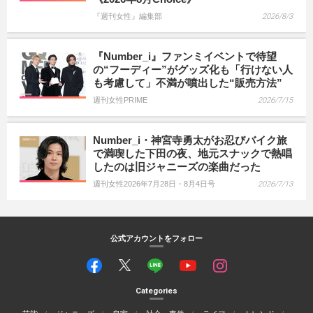
『週刊女性』編集部
2026/8/3
『Number_i』ファンミイベントで待望
の“フーディー”がグッズ化も「行けない人
も考慮して」不満が噴出した“販売方法”
週刊女性PRIME
2026/7/15
Number_i・神宮寺勇太がお忍びバイク旅
で満喫した下田の夜、地元スナックで熱唱
したのは旧ジャニーズの楽曲だった
週刊女性2026年7月28日・8月4日号
2026/7/13
公式アカウントをフォロー
Categories