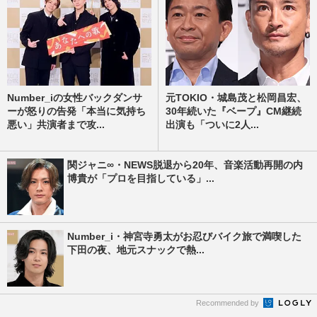
Number_iの女性バックダンサ
元TOKIO・城島茂と松岡昌宏、
ーが怒りの告発「本当に気持ち
30年続いた『ベープ』CM継続
悪い」共演者まで攻...
出演も「ついに2人...
関ジャニ∞・NEWS脱退から20年、音楽活動再開の内
博貴が「プロを目指している」...
Number_i・神宮寺勇太がお忍びバイク旅で満喫した
下田の夜、地元スナックで熱...
Recommended by