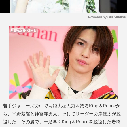
Powered by 
GliaStudios
M
u
t
e
若手ジャニーズの中でも絶大な人気を誇るKing＆Princeか
ら、平野紫耀と神宮寺勇太、そしてリーダーの岸優太が脱
退した。その裏で、一足早くKing＆Princeを脱退した岩橋