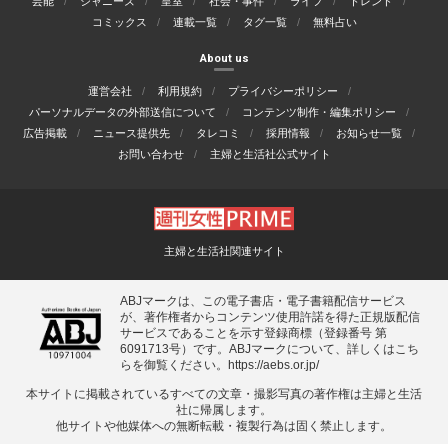
芸能
ジャニーズ
皇室
社会・事件
ライフ
トレンド
コミックス
連載一覧
タグ一覧
無料占い
About us
運営会社
利用規約
プライバシーポリシー
パーソナルデータの外部送信について
コンテンツ制作・編集ポリシー
広告掲載
ニュース提供先
タレコミ
採用情報
お知らせ一覧
お問い合わせ
主婦と生活社公式サイト
主婦と生活社関連サイト
ABJマークは、この電子書店・電子書籍配信サービス
が、著作権者からコンテンツ使用許諾を得た正規版配信
サービスであることを示す登録商標（登録番号 第
6091713号）です。ABJマークについて、詳しくはこち
らを御覧ください。
https://aebs.or.jp/
本サイトに掲載されているすべての⽂章・撮影写真の著作権は主婦と⽣活
社に帰属します。
他サイトや他媒体への無断転載・複製⾏為は固く禁⽌します。