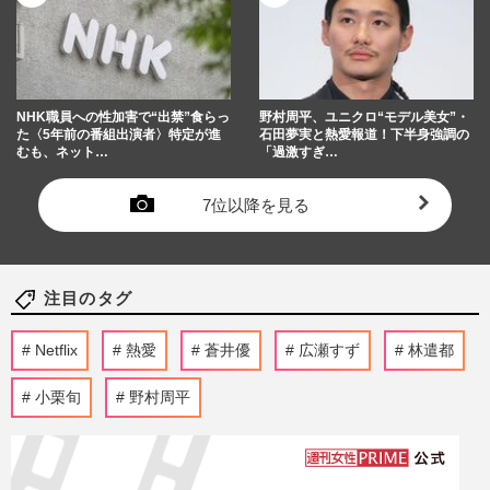
NHK職員への性加害で“出禁”食らっ
野村周平、ユニクロ“モデル美女”・
た〈5年前の番組出演者〉特定が進
石田夢実と熱愛報道！下半身強調の
むも、ネット…
「過激すぎ…
7位以降を見る
注目のタグ
Netflix
熱愛
蒼井優
広瀬すず
林遣都
小栗旬
野村周平