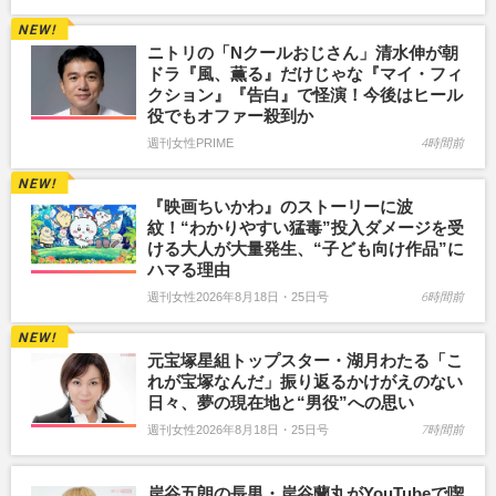
ニトリの「Nクールおじさん」清水伸が朝
ドラ『風、薫る』だけじゃな『マイ・フィ
クション』『告白』で怪演！今後はヒール
役でもオファー殺到か
週刊女性PRIME
4時間前
『映画ちいかわ』のストーリーに波
紋！“わかりやすい猛毒”投入ダメージを受
ける大人が大量発生、“子ども向け作品”に
ハマる理由
週刊女性2026年8月18日・25日号
6時間前
元宝塚星組トップスター・湖月わたる「こ
れが宝塚なんだ」振り返るかけがえのない
日々、夢の現在地と“男役”への思い
週刊女性2026年8月18日・25日号
7時間前
岸谷五朗の長男・岸谷蘭丸がYouTubeで喫