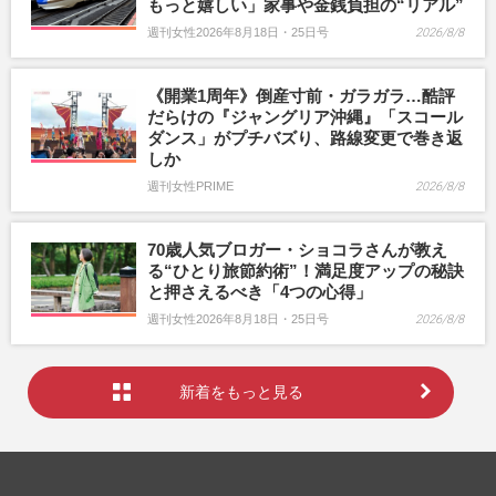
もっと嬉しい」家事や金銭負担の“リアル”
週刊女性2026年8月18日・25日号
2026/8/8
《開業1周年》倒産寸前・ガラガラ…酷評
だらけの『ジャングリア沖縄』「スコール
ダンス」がプチバズり、路線変更で巻き返
しか
週刊女性PRIME
2026/8/8
70歳人気ブロガー・ショコラさんが教え
る“ひとり旅節約術”！満足度アップの秘訣
と押さえるべき「4つの心得」
週刊女性2026年8月18日・25日号
2026/8/8
新着をもっと見る