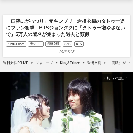
「両腕にがっつり」元キンプリ・岩橋玄樹のタトゥー姿
にファン衝撃！BTSジョングクに「タトゥー増やさない
で」5万人の署名が集まった過去と類似
King&Prince
元ジャニ
岩橋玄樹
SNS
BTS
2023/5/25
週刊女性PRIME
ジャニーズ
King&Prince
岩橋玄樹
「両腕にがっつ
もっと読む
arrow_forward_ios